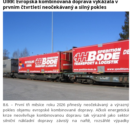
​UIRR: Evropská kombinovaná doprava vykázala v
prvním čtvrtletí neočekávaný a silný pokles
8.6. – První tři měsíce roku 2026 přinesly neočekávaný a výrazný
pokles objemu evropské kombinované dopravy. Ačkoli energetická
krize neovlivňuje kombinovanou dopravu tak výrazně jako sektor
silniční nákladní dopravy závislý na naftě, rozsáhlé výpadky
v železniční infrastruktuře způsobily pokles počtu přepravených
zásilek o 4,9 %. Informoval o tom Ralf-Charley Schultze, generální