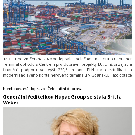
12.7. – Dne 26. června 2026 podepsala společnost Baltic Hub Container
Terminal dohodu s Centrem pro dopravní projekty EU, čímž si zajistila
finanční podporu ve výši 220,6 milionu PLN na elektrifikaci a
modernizaci svého kontejnerového terminálu v Gdaňsku. Tato dotace
pokrývá téměř 40 % celkové hodnoty investice, která je odhadována
na 554 milionů PLN.
Kombinovaná doprava
Železniční doprava
​Generální ředitelkou Hupac Group se stala Britta
Weber