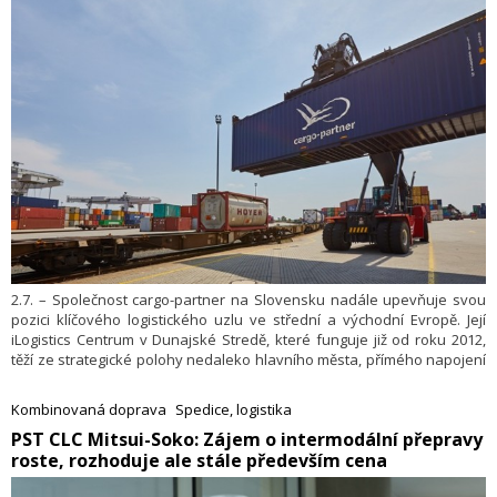
2.7. – Společnost cargo-partner na Slovensku nadále upevňuje svou
pozici klíčového logistického uzlu ve střední a východní Evropě. Její
iLogistics Centrum v Dunajské Stredě, které funguje již od roku 2012,
těží ze strategické polohy nedaleko hlavního města, přímého napojení
na intermodální přepravu a specializovaného know-how pro
automobilový a high-tech průmysl.
Kombinovaná doprava
Spedice, logistika
​PST CLC Mitsui-Soko: Zájem o intermodální přepravy
roste, rozhoduje ale stále především cena