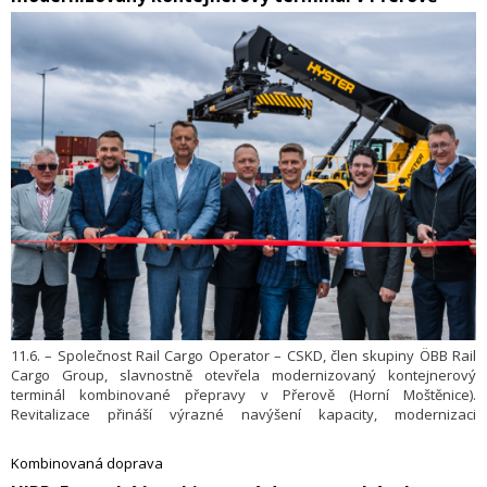
11.6. – Společnost Rail Cargo Operator – CSKD, člen skupiny ÖBB Rail
Cargo Group, slavnostně otevřela modernizovaný kontejnerový
terminál kombinované přepravy v Přerově (Horní Moštěnice).
Revitalizace přináší výrazné navýšení kapacity, modernizaci
infrastruktury a posiluje význam terminálu jako klíčového logistického
uzlu ve střední Evropě.
Kombinovaná doprava