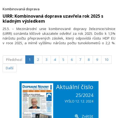
Evropě byla spíše výjimkou a železnice si po změnách devadesátých
let hledala nové místo na trhu. Právě v tomto období začal vznikat
Kombinovaná doprava
projekt, který se během následujících 35 let proměnil v jednu
​UIRR: Kombinovaná doprava uzavřela rok 2025 s
z nejvýznamnějších evropských intermodálních sí­tí.
kladným výsledkem
25.5. – Mezinárodní unie kombinované dopravy železnice/silnice
(UIRR) oznámila klíčové ukazatele odvětví za rok 2025. Došlo k 1,5%
nárůstu počtu přepravených zásilek, který odpovídá růstu HDP EU
v roce 2025, a mírně vyššímu nárůstu počtu tunokilometrů o 2,2 %.
Velmi dobré výsledky vykázala francouzská vnitrostátní kombinovaná
doprava, a to díky novým terminálům, které umožnily zavedení nových
dopravních služeb. Došlo naopak k výraznému poklesu objemu
Předchozí
1
2
3
4
5
6
7
8
9
10
vnitrostátní a tranzitní intermodální přepravy v Německu. V Evropě
však pokračovaly investice do intermodálních prostředků, které se
Další
projevily rozšířením vozového parku intermodálních vagónů.
Aktuální číslo
25/2024
VYŠLO 12. 12. 2024
Zvětšit