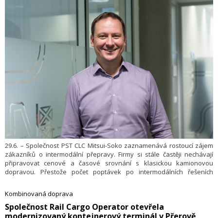
29.6. – Společnost PST CLC Mitsui-Soko zaznamenává rostoucí zájem
zákazníků o intermodální přepravy. Firmy si stále častěji nechávají
připravovat cenové a časové srovnání s klasickou kamionovou
dopravou. Přestože počet poptávek po intermodálních řešeních
v poslední době výrazně vzrostl, objem realizovaných zakázek
zůstává dlouhodobě víceméně stabilní. Hlavním rozhodovacím
Kombinovaná doprava
kritériem zůstává cena a zákazníci v řadě případů nakonec volí
​Společnost Rail Cargo Operator otevřela
levnější variantu přepravy.
modernizovaný kontejnerový terminál v Přerově