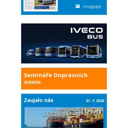
Předplatit
Semináře Dopravních
novin
Zaujalo nás
31. 7. 2026