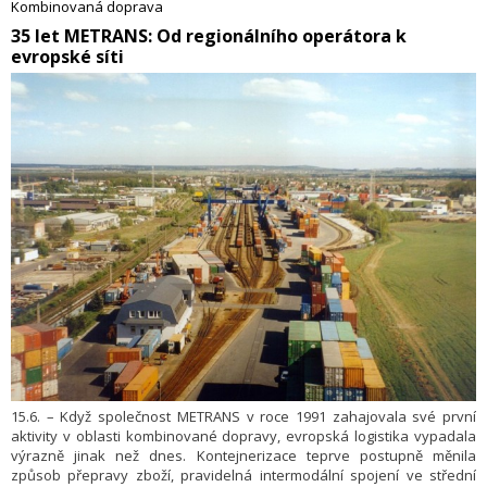
Kombinovaná doprava
ředitel Mezinárodní unie kombinované dopravy železnice/silnice
​35 let METRANS: Od regionálního operátora k
(UIRR).
evropské síti
15.6. – Když společnost METRANS v roce 1991 zahajovala své první
aktivity v oblasti kombinované dopravy, evropská logistika vypadala
výrazně jinak než dnes. Kontejnerizace teprve postupně měnila
způsob přepravy zboží, pravidelná intermodální spojení ve střední