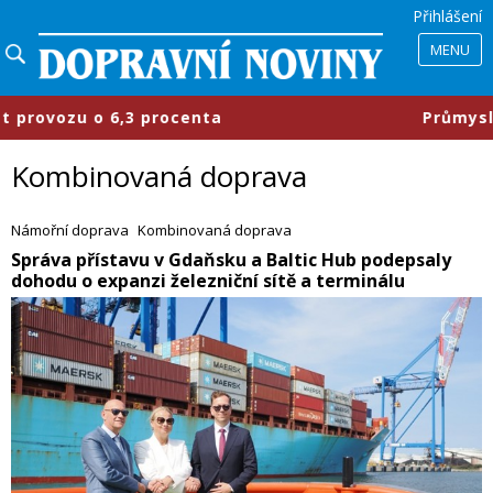
Přihlášení
MENU
enta
​Průmyslové parky se mění, fi
Kombinovaná doprava
Námořní doprava
Kombinovaná doprava
​Správa přístavu v Gdaňsku a Baltic Hub podepsaly
dohodu o expanzi železniční sítě a terminálu