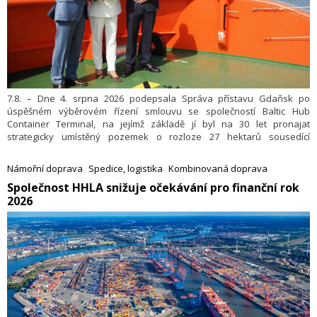
7.8. – Dne 4. srpna 2026 podepsala Správa přístavu Gdaňsk po
úspěšném výběrovém řízení smlouvu se společností Baltic Hub
Container Terminal, na jejímž základě jí byl na 30 let pronajat
strategicky umístěný pozemek o rozloze 27 hektarů sousedící
s hlubokovodním terminálem T2 společnosti Baltic Hub.
Námořní doprava
Spedice, logistika
Kombinovaná doprava
​Společnost HHLA snižuje očekávání pro finanční rok
2026