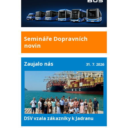
Semináře Dopravních
novin
Zaujalo nás
31. 7. 2026
DSV vzala zákazníky k Jadranu