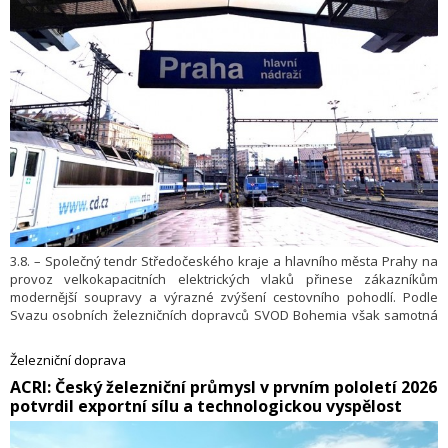
3.8. – Společný tendr Středočeského kraje a hlavního města Prahy na
provoz velkokapacitních elektrických vlaků přinese zákazníkům
modernější soupravy a výrazné zvýšení cestovního pohodlí. Podle
Svazu osobních železničních dopravců SVOD Bohemia však samotná
obnova vozidel nestačí. Pro rychlejší a spolehlivější dopravu je nutné
odstranit úzká hrdla pražského železničního uzlu a zvýšit propustnost
Železniční doprava
příjezdových tratí.
​ACRI: Český železniční průmysl v prvním pololetí 2026
potvrdil exportní sílu a technologickou vyspělost