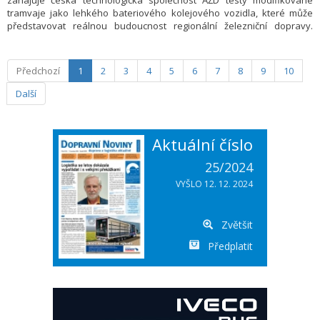
zahajuje česká technologická společnost AŽD testy modifikované
tramvaje jako lehkého bateriového kolejového vozidla, které může
představovat reálnou budoucnost regionální železniční dopravy.
Projekt má otevřít odbornou debatu o tom, zda relativně jednoduché a
cenově dostupné vozidlo vycházející z tramvajové konstrukce dokáže
spolehlivě, bezpečně a efektivně zajišťovat dopravu na železniční
Předchozí
1
2
3
4
5
6
7
8
9
10
infrastruktuře.
Další
Aktuální číslo
25/2024
VYŠLO 12. 12. 2024
Zvětšit
Předplatit