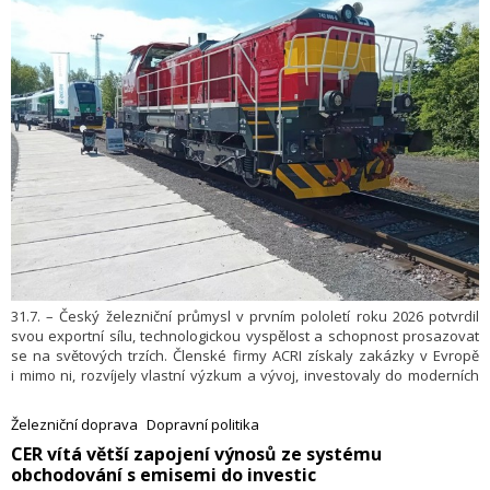
31.7. – Český železniční průmysl v prvním pololetí roku 2026 potvrdil
svou exportní sílu, technologickou vyspělost a schopnost prosazovat
se na světových trzích. Členské firmy ACRI získaly zakázky v Evropě
i mimo ni, rozvíjely vlastní výzkum a vývoj, investovaly do moderních
výrobních technologií a představily nová inovativní řešení pro
bezpečnou, efektivní a udržitelnou železniční dopravu.
Železniční doprava
Dopravní politika
​CER vítá větší zapojení výnosů ze systému
obchodování s emisemi do investic