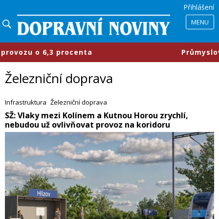
Přihlášení
MENU
ocenta
​Průmyslové parky se mění, 
Železniční doprava
Infrastruktura
Železniční doprava
​SŽ: Vlaky mezi Kolínem a Kutnou Horou zrychlí,
nebudou už ovlivňovat provoz na koridoru