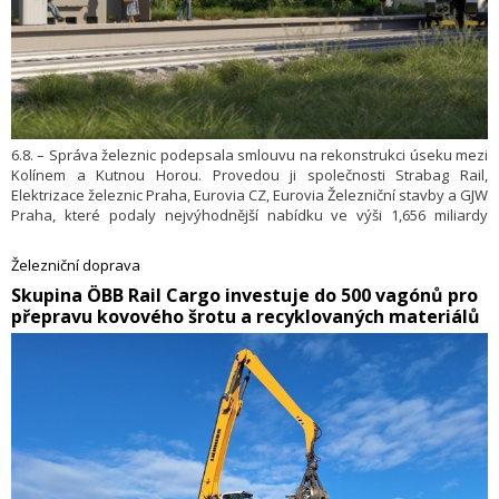
6.8. – Správa železnic podepsala smlouvu na rekonstrukci úseku mezi
Kolínem a Kutnou Horou. Provedou ji společnosti Strabag Rail,
Elektrizace železnic Praha, Eurovia CZ, Eurovia Železniční stavby a GJW
Praha, které podaly nejvýhodnější nabídku ve výši 1,656 miliardy
korun. To je o více než pětinu nižší cena, než byl cenový strop. Vlaky
mezi dvěma významnými centry středních Čech výrazně zrychlí, díky
Železniční doprava
nové propojce se už nebudou blokovat se spoji na koridoru.
​Skupina ÖBB Rail Cargo investuje do 500 vagónů pro
přepravu kovového šrotu a recyklovaných materiálů