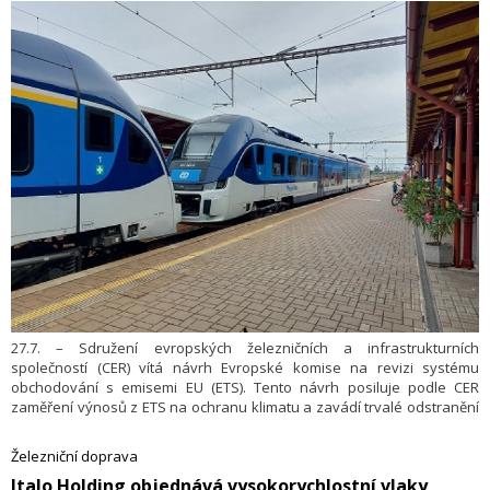
27.7. – Sdružení evropských železničních a infrastrukturních
společností (CER) vítá návrh Evropské komise na revizi systému
obchodování s emisemi EU (ETS). Tento návrh posiluje podle CER
zaměření výnosů z ETS na ochranu klimatu a zavádí trvalé odstranění
uhlíku jako možný flexibilní nástroj v rámci systému ETS. V souvislosti
se zahájením legislativního procesu CER vyzývá k systematičtějšímu
Železniční doprava
využívání výnosů z ETS na podporu železniční dopravy a k většímu
​Italo Holding objednává vysokorychlostní vlaky
zohlednění snižování emisí uhlíku v evropském souboru opatření na