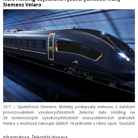
Siemens Velaro
ochranu klimatu.
23.7. – Společnost Siemens Mobility podepsala smlouvu s italským
provozovatelem vysokorychlostních železnic Italo Holding na
26 osmivozových vysokorychlostních vícesystémových jednotek
Velaro s možností zakoupit dalších 14 jednotek v rámci opce. Součástí
kontraktu je 30letá servisní smlouva. Výroba elektrických jednotek
Velaro proběhne v německém Krefeldu. Hodnota zakázky je přibližně
Infrastruktura
Železniční doprava