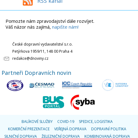
RSS kanál
Pomozte nám zpravodajství dále rozvíjet.
Váš názor nás zajímá,
napište nám!
České dopravní vydavatelství s.r.o.
Petýrkova 1959/11, 148 00 Praha 4
redakce@dnoviny.cz
Partneři Dopravních novin
BALÍKOVÉ SLUŽBY
COVID-19
SPEDICE, LOGISTIKA
KOMERČNÍ PREZENTACE
VEŘEJNÁ DOPRAVA
DOPRAVNÍ POLITIKA
SILNIČNÍ DOPRAVA
ŽELEZNIČNÍ DOPRAVA
KOMBINOVANÁ DOPRAVA