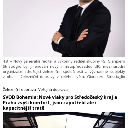
4.8. – Nový generální ředitel a výkonný ředitel skupiny FS, Gianpiero
Strisciuglio byl jmenován novým místopředsedou UIC, mezinárodní
organizace sdružující železniční společnosti a významné subjekty
z oblasti železniční dopravy z celého světa. Gianpiero Strisciuglio
nastupuje do této funkce jako nástupce Stefana Donnarummy,
bývalého generálního ředitele skupiny FS.
Železniční doprava
Veřejná doprava
​SVOD Bohemia: Nové vlaky pro Středočeský kraj a
Prahu zvýší komfort, jsou zapotřebí ale i
kapacitnější tratě