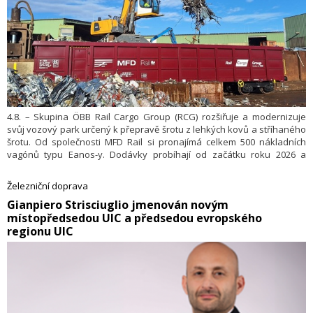
4.8. – Skupina ÖBB Rail Cargo Group (RCG) rozšiřuje a modernizuje
svůj vozový park určený k přepravě šrotu z lehkých kovů a stříhaného
šrotu. Od společnosti MFD Rail si pronajímá celkem 500 nákladních
vagónů typu Eanos-y. Dodávky probíhají od začátku roku 2026 a
očekává se, že všechny vagóny budou plně v provozu do poloviny
roku 2027. Do konce července 2026 bylo již v provozu 110 z těchto
Železniční doprava
nových vagónů.
G​ianpiero Strisciuglio jmenován novým
místopředsedou UIC a předsedou evropského
regionu UIC