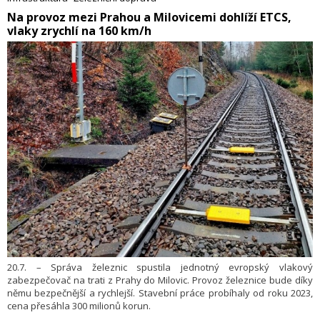
3 miliardy eur.
​Na provoz mezi Prahou a Milovicemi dohlíží ETCS,
vlaky zrychlí na 160 km/h
20.7. – Správa železnic spustila jednotný evropský vlakový
zabezpečovač na trati z Prahy do Milovic. Provoz železnice bude díky
němu bezpečnější a rychlejší. Stavební práce probíhaly od roku 2023,
cena přesáhla 300 milionů korun.