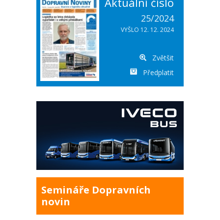
Aktuální číslo
25/2024
VYŠLO 12. 12. 2024
Zvětšit
Předplatit
Semináře Dopravních
novin