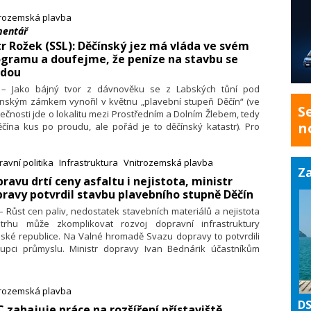
ty před soutokem Vltavy s Labem. Pokračuje se tak
trozemská plavba
ystematickém vybavování všech zdymadel na Vltavě zázemím
entář
 rekreační plavbu. Informovalo o tom Ředitelství vodních
 (ŘVC).
r Rožek (SSL): Děčínský jez má vláda ve svém
gramu a doufejme, že peníze na stavbu se
jdou
. – Jako bájný tvor z dávnověku se z Labských tůní pod
ínským zámkem vynořil v květnu „plavební stupeň Děčín“ (ve
S
ečnosti jde o lokalitu mezi Prostředním a Dolním Žlebem, tedy
n
čína kus po proudu, ale pořád je to děčínský katastr). Pro
asvěcené a mladší: plavba po Labi existovala již před
 lety, podle knížecích záznamů se proti proudu vozila hlavně
avní politika
Infrastruktura
Vnitrozemská plavba
 z oblasti Sály, dolů pak české dřevo, ovoce a později
Za
řestavěné čluny. Již od nepaměti však také plavba trpěla
pravu drtí ceny asfaltu i nejistota, ministr
ísáním toku, což dokládají i tzv. hlasové kameny dodnes
ravy potvrdil stavbu plavebního stupně Děčín
lezení od Ústí až ke státní hranici.
 – Růst cen paliv, nedostatek stavebních materiálů a nejistota
trhu může zkomplikovat rozvoj dopravní infrastruktury
ské republice. Na Valné hromadě Svazu dopravy to potvrdili
tupci průmyslu. Ministr dopravy Ivan Bednárik účastníkům
né hromady Svazu dopravy, která se konala minulý týden na
 plující po řece Vltavě, potvrdil, že resort dopravy nadále počítá
alizací projektu plavebního stupně Děčín.
trozemská plavba
DS
C zahajuje práce na rozšíření přístaviště