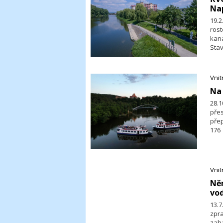
Na
19.2
rost
kan
Stav
pros
z vo
Vni
​Na
28.
pře
přep
176
přeh
tečk
stře
Vni
​Ně
vod
13.
zpr
zah