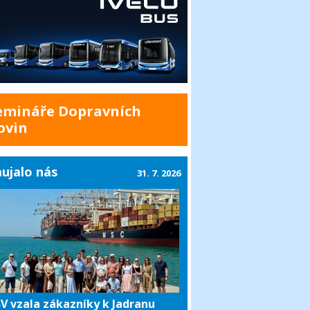
emináře Dopravních
ovin
ujalo nás
31. 7. 2026
V vzala zákazníky k Jadranu