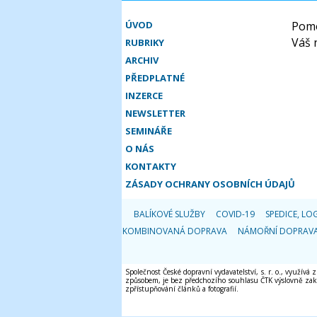
ÚVOD
Pomo
Váš 
RUBRIKY
ARCHIV
PŘEDPLATNÉ
INZERCE
NEWSLETTER
SEMINÁŘE
O NÁS
KONTAKTY
ZÁSADY OCHRANY OSOBNÍCH ÚDAJŮ
BALÍKOVÉ SLUŽBY
COVID-19
SPEDICE, LOG
KOMBINOVANÁ DOPRAVA
NÁMOŘNÍ DOPRAV
Společnost České dopravní vydavatelství, s. r. o., využívá
způsobem, je bez předchozího souhlasu ČTK výslovně zakáz
zpřístupňování článků a fotografií.