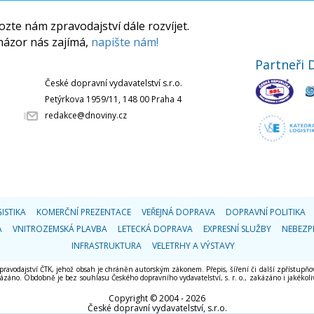
zte nám zpravodajství dále rozvíjet.
názor nás zajímá,
napište nám!
Partneři 
České dopravní vydavatelství s.r.o.
Petýrkova 1959/11, 148 00 Praha 4
redakce@dnoviny.cz
ISTIKA
KOMERČNÍ PREZENTACE
VEŘEJNÁ DOPRAVA
DOPRAVNÍ POLITIKA
A
VNITROZEMSKÁ PLAVBA
LETECKÁ DOPRAVA
EXPRESNÍ SLUŽBY
NEBEZP
INFRASTRUKTURA
VELETRHY A VÝSTAVY
 zpravodajství ČTK, jehož obsah je chráněn autorským zákonem. Přepis, šíření či další zpřístupňov
áno. Obdobně je bez souhlasu Českého dopravního vydavatelství, s. r. o., zakázáno i jakékoliv 
Copyright © 2004 - 2026
České dopravní vydavatelství, s.r.o.