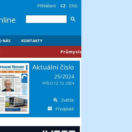
Přihlášení
CZ
ENG
nline
O NÁS
KONTAKTY
​Průmyslové parky se mění, firmy chtějí m
Aktuální číslo
25/2024
VYŠLO 12. 12. 2024
Zvětšit
Předplatit