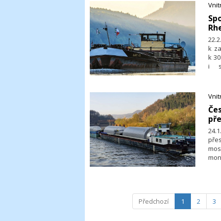
Vni
​Sp
Rhe
22.
k za
k 30
i s
v pů
Vni
​Če
př
24.1
pře
mos
moni
kvů
(12,
Předchozí
1
2
3