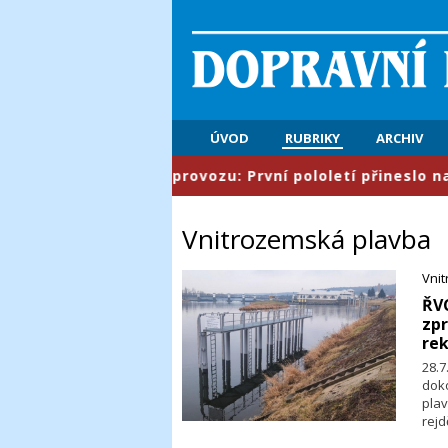
ÚVOD
RUBRIKY
ARCHIV
 letového provozu: První pololetí přineslo na českém n
Vnitrozemská plavba
Vni
​ŘV
zpr
rek
28.
dok
plav
rejd
pro