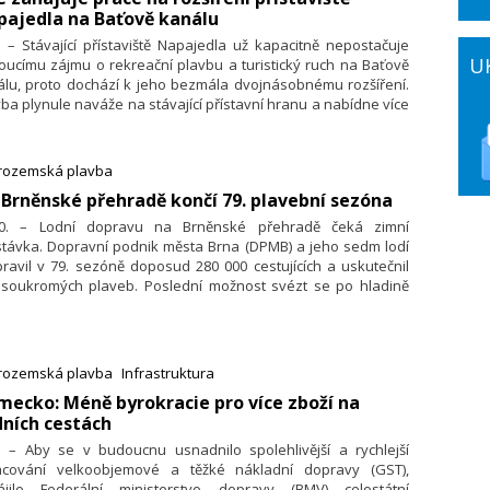
pajedla na Baťově kanálu
. – Stávající přístaviště Napajedla už kapacitně nepostačuje
U
oucímu zájmu o rekreační plavbu a turistický ruch na Baťově
álu, proto dochází k jeho bezmála dvojnásobnému rozšíření.
ba plynule naváže na stávající přístavní hranu a nabídne více
toru pro bezpečné podélné stání plavidel návštěvníků města
dní cesty. Zprovoznění je plánováno na letošní letní sezonu.
trozemská plavba
 Brněnské přehradě končí 79. plavební sezóna
10. – Lodní dopravu na Brněnské přehradě čeká zimní
stávka. Dopravní podnik města Brna (DPMB) a jeho sedm lodí
ravil v 79. sezóně doposud 280 000 cestujících a uskutečnil
 soukromých plaveb. Poslední možnost svézt se po hladině
rady budou mají lidé během podzimních prázdnin. Definitivní
u za sezónou udělá slavnostní uzamčení hladiny přehrady ve
du 29. října.
trozemská plavba
Infrastruktura
mecko: Méně byrokracie pro více zboží na
ních cestách
7. – Aby se v budoucnu usnadnilo spolehlivější a rychlejší
acování velkoobjemové a těžké nákladní dopravy (GST),
ájilo Federální ministerstvo dopravy (BMV) celostátní