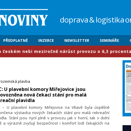
doprava
&
logistika
o
PŘEDPLATNÉ
INZERCE
NEWSLETTER
SEMINÁŘE
ebi meziročně nárůst provozu o 6,3 procenta
trozemská plavba
C: U plavební komory Miřejovice jsou
ovozněna nová čekací stání pro malá
reační plavidla
7. – U plavební komory Miřejovice na Vltavě byla úspěšně
ončena výstavba nových čekacích stání pro malá rekreační
idla. Stání jsou nyní plně v provozu jak v horní, tak v dolní
ě a výrazně zvyšují bezpečnost i komfort lodí čekajících na
plavení plavební komorou v tomto důležitém úseku vodní