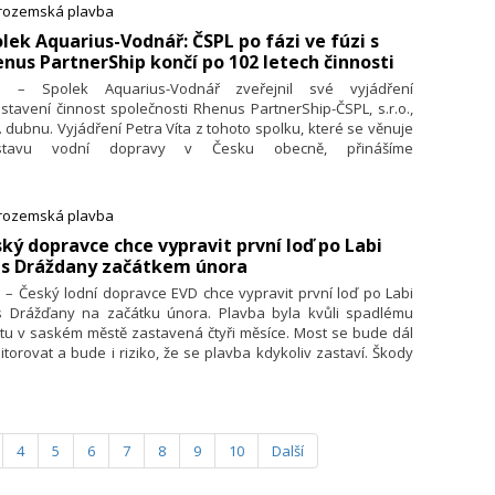
trozemská plavba
olek Aquarius-Vodnář: ČSPL po fázi ve fúzi s
nus PartnerShip končí po 102 letech činnosti
2. – Spolek Aquarius-Vodnář zveřejnil své vyjádření
stavení činnost společnosti Rhenus PartnerShip-ČSPL, s.r.o.,
. dubnu. Vyjádření Petra Víta z tohoto spolku, které se věnuje
tavu vodní dopravy v Česku obecně, přinášíme
vodním znění.
trozemská plavba
ský dopravce chce vypravit první loď po Labi
es Dráždany začátkem února
. – Český lodní dopravce EVD chce vypravit první loď po Labi
s Drážďany na začátku února. Plavba byla kvůli spadlému
tu v saském městě zastavená čtyři měsíce. Most se bude dál
torovat a bude i riziko, že se plavba kdykoliv zastaví. Škody
li zastavení dopravy spočítala firma na 500 000 eur
57 milionu korun), řekl spolumajitel společnosti Lukáš Hradský.
4
5
6
7
8
9
10
Další