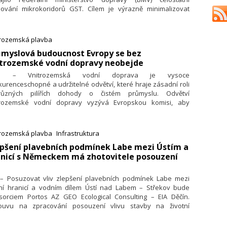
ování mikrokoridorů GST. Cílem je výrazně minimalizovat
okratické překážky při plánování a schvalování GST
třednictvím lepší dostupnosti dat, a tím zvýšit atraktivitu
í cesty.
trozemská plavba
ůmyslová budoucnost Evropy se bez
itrozemské vodní dopravy neobejde
.4. – Vnitrozemská vodní doprava je vysoce
urenceschopné a udržitelné odvětví, které hraje zásadní roli
ůzných pilířích dohody o čistém průmyslu. Odvětví
trozemské vodní dopravy vyzývá Evropskou komisi, aby
rnula vnitrozemskou vodní dopravu do připravované
opské námořní/vodní průmyslové strategie, evropské
tavní strategie a plánu investic do udržitelné dopravy. Ve
trozemská plavba
Infrastruktura
ečném prohlášení to uvedlo osm odvětvových asociací: Inland
epšení plavebních podmínek Labe mezi Ústím a
igation Europe (INE), The European Barge Union (EBU), The
anicí s Německem má zhotovitele posouzení
opean Skippers Organisation, European Inland Waterways
sport Platform (IWTP), European Federation of Inland Ports
P), Waterborne Technology Platform, EICB a PLATINA4Action.
. – Posuzovat vliv zlepšení plavebních podmínek Labe mezi
tní hranicí a vodním dílem Ústí nad Labem – Střekov bude
sorciem Portos AZ GEO Ecological Consulting – EIA Děčín.
ouvu na zpracování posouzení vlivu stavby na životní
tředí uzavřelo Ředitelství vodních cest ČR.