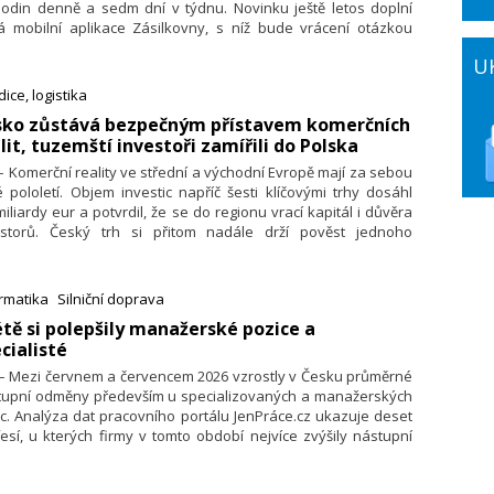
hodin denně a sedm dní v týdnu. Novinku ještě letos doplní
á mobilní aplikace Zásilkovny, s níž bude vrácení otázkou
kliků.
U
ice, logistika
esko zůstává bezpečným přístavem komerčních
lit, tuzemští investoři zamířili do Polska
 – Komerční reality ve střední a východní Evropě mají za sebou
é pololetí. Objem investic napříč šesti klíčovými trhy dosáhl
miliardy eur a potvrdil, že se do regionu vrací kapitál i důvěra
estorů. Český trh si přitom nadále drží pověst jednoho
jbezpečnějších investičních prostředí ve střední Evropě, což
vrzují i jedny z nejnižších výnosů prémiových nemovitostí
egionu. Český kapitál zároveň stále výrazněji expanduje do
rmatika
Silniční doprava
aničí. Nejvýrazněji je to vidět v Polsku, kde čeští investoři
létě si polepšily manažerské pozice a
stihli svou aktivitou německý i americký kapitál.
cialisté
 – Mezi červnem a červencem 2026 vzrostly v Česku průměrné
tupní odměny především u specializovaných a manažerských
c. Analýza dat pracovního portálu JenPráce.cz ukazuje deset
esí, u kterých firmy v tomto období nejvíce zvýšily nástupní
. V čele stojí manažeři a manažerky v gastronomii, jejichž
měrná nástupní odměna vzrostla o 29,1 % na 45 100 Kč.