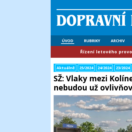
ÚVOD
RUBRIKY
ARCHIV
​Řízení letového provozu: První po
Aktuálně
25/2024
24/2024
23/2024
​SŽ: Vlaky mezi Kolí
nebudou už ovlivňov