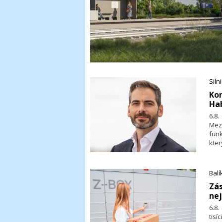
Siln
​Ko
Hab
6.8
Mezi
funk
kter
Balí
​Zá
nej
6.8.
tisí