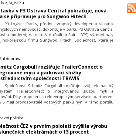
azně si ale polepšili také zástupci vedoucích manažerů
ice, logistika
ecialisté v IT, zemědělství a autoopravárenství.
stavba v P3 Ostrava Central pokračuje, nová
a se připravuje pro Sungwoo Hitech
 – P3 Logistic Parks, přední evropský developer a vlastník
yslových nemovitostí, dokončuje v parku P3 Ostrava Central
avbu moderní, na míru šité (Built-to-Suit – BTS) výrobní haly
 jihokorejskou firmu Sungwoo Hitech. Společnost, která je
čovým dodavatelem karoserií pro automobilový průmysl,
guje na nárůst zakázek a nové projekty strategickým
šířením svých výrobních kapacit. Technologické centrum
iční doprava
elkové ploše 32 600 m² a primárním zaměřením na výrobu
hmitz Cargobull rozšiřuje TrailerConnect o
ovaných a svařovaných autodílů představuje pro P3 Ostrava
egrované mycí a parkovací služby
tral nejen další etapu rozvoje parku, ale i první zdejší
střednictvím společnosti TRAVIS
tavbu na míru moderní průmyslové výrobě.
 – Společnost Schmitz Cargobull rozšiřuje svůj telematický
systém TrailerConnect o integrovanou službu mytí a
kování. Díky propojení s celoevropským servisním partnerem
VIS mají provozovatelé vozových parků nyní v rámci portálu
lerConnect centrální přístup k digitálním službám pro čištění
ěsů a plánování.
avní politika
olečnost ČEZ v prvním pololetí zvýšila výrobu
slunečních elektrárnách o 13 procent