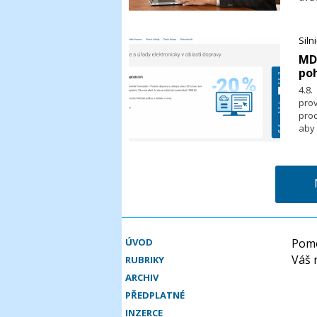
Ship
roz
pokr
Siln
​MD
poh
4.8
prov
proc
aby
moh
jedn
doko
ved
Upoz
ÚVOD
Pomo
Váš 
RUBRIKY
ARCHIV
PŘEDPLATNÉ
INZERCE