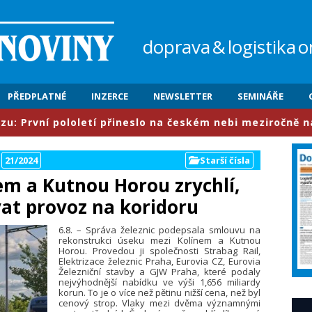
doprava
&
logistika
o
PŘEDPLATNÉ
INZERCE
NEWSLETTER
SEMINÁŘE
loletí přineslo na českém nebi meziročně nárůst provozu
21/2024
Starší čísla
nem a Kutnou Horou zrychlí,
at provoz na koridoru
6.8. – Správa železnic podepsala smlouvu na
rekonstrukci úseku mezi Kolínem a Kutnou
Horou. Provedou ji společnosti Strabag Rail,
Elektrizace železnic Praha, Eurovia CZ, Eurovia
Železniční stavby a GJW Praha, které podaly
nejvýhodnější nabídku ve výši 1,656 miliardy
korun. To je o více než pětinu nižší cena, než byl
cenový strop. Vlaky mezi dvěma významnými