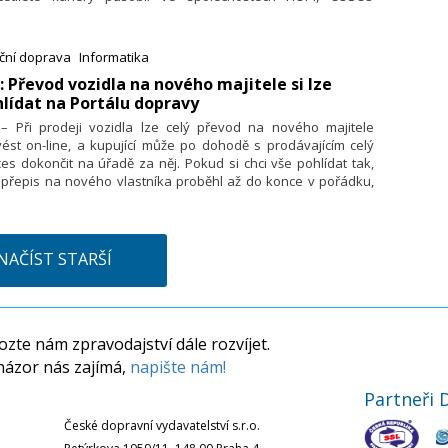
ping, DHL, DSV či Nagel. Firma si od jeho příchodu slibuje další
voj obchodních aktivit napříč evropskými trhy a podporu
ačující mezinárodní expanze.
iční doprava
Informatika
: Převod vozidla na nového majitele si lze
lídat na Portálu dopravy
. – Při prodeji vozidla lze celý převod na nového majitele
ést on-line, a kupující může po dohodě s prodávajícím celý
es dokončit na úřadě za něj. Pokud si chci vše pohlídat tak,
 přepis na nového vlastníka proběhl až do konce v pořádku,
u jej sledovat na Portálu dopravy. Prodávající si zde
oduše na pár kliknutí ověří, zda byl přepis vozidla skutečně
nčený, a předejde tak tomu, že je i po prodeji auta stále ještě
ený v registru vozidel jako jeho provozovatel či vlastník.
NAČÍST STARŠÍ
ornilo na to Ministerstvo dopravy.
zte nám zpravodajství dále rozvíjet.
názor nás zajímá,
napište nám!
Partneři 
České dopravní vydavatelství s.r.o.