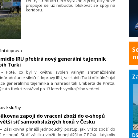
centry středních Čech výrazně zrychlí, díky nové
propojce se už nebudou blokovat se spoji na
koridoru.
S
iční doprava
n
rmidlo IRU přebírá nový generální tajemník
ib Turki
. – Poté, co byl v květnu zvolen valným shromážděním
Za
národní unie silniční dopravy IRU, se Habib Turki oficiálně ujal
ce generálního tajemníka a nahradil tak Umberta de Pretta,
ý tuto funkci zastával po 13 letech vynikajícího vedení.
kové služby
silkovna zapojí do vracení zboží do e-shopů
větší síť samoobslužných boxů v Česku
 – Zásilkovna přináší jednoduchý postup, jak vrátit zboží do
ců e-shopů. Stačí zásilku vložit do nejbližšího Z-BOXu, kdykoliv
DS