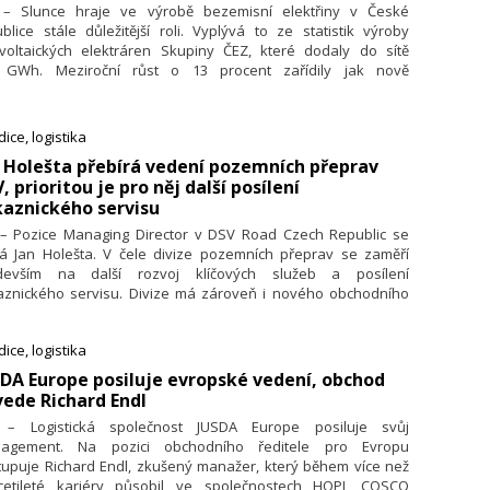
. – Slunce hraje ve výrobě bezemisní elektřiny v České
blice stále důležitější roli. Vyplývá to ze statistik výroby
ovoltaických elektráren Skupiny ČEZ, které dodaly do sítě
 GWh. Meziroční růst o 13 procent zařídily jak nově
ovozňované elektrárny, tak lepší osvitové podmínky.
sledujících letech chce ČEZ v navyšování výroby z fotovoltaik
račovat, když zprovozní stovky MW nových elektráren. Další
ice, logistika
oje instaluje ČEZ pro domácnosti i zákazníky z veřejného a
n Holešta přebírá vedení pozemních přeprav
mního sektoru.
, prioritou je pro něj další posílení
aznického servisu
. – Pozice Managing Director v DSV Road Czech Republic se
má Jan Holešta. V čele divize pozemních přeprav se zaměří
devším na další rozvoj klíčových služeb a posílení
aznického servisu. Divize má zároveň i nového obchodního
tele, je jím Michal Kubeš.
ice, logistika
SDA Europe posiluje evropské vedení, obchod
ede Richard Endl
. – Logistická společnost JUSDA Europe posiluje svůj
agement. Na pozici obchodního ředitele pro Evropu
tupuje Richard Endl, zkušený manažer, který během více než
cetileté kariéry působil ve společnostech HOPI, COSCO