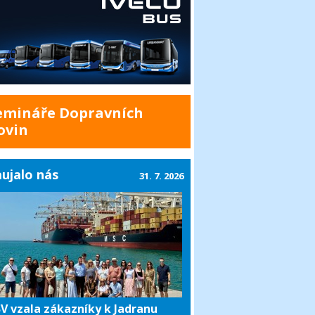
emináře Dopravních
ovin
ujalo nás
31. 7. 2026
V vzala zákazníky k Jadranu