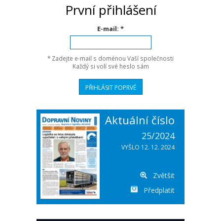
První přihlášení
E-mail: *
* Zadejte e-mail s doménou Vaší společnosti
Každý si volí své heslo sám
Aktuální číslo
25/2024
VYŠLO 12. 12. 2024
Zvětšit
Předplatit