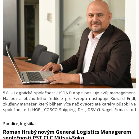
5.8. – Logistická společnost JUSDA Europe posiluje svůj management.
Na pozici obchodního ředitele pro Evropu nastupuje Richard Endl,
zkušený manažer, který během více než dvacetileté kariéry působil ve
společnostech HOPI, COSCO Shipping, DHL, DSV či Nagel. Firma si od
jeho příchodu slibuje další rozvoj obchodních aktivit napříč evropskými
trhy a podporu pokračující mezinárodní expanze.
Spedice, logistika
​Roman Hrubý novým General Logistics Managerem
společnosti PST CLC Mitsui-Soko