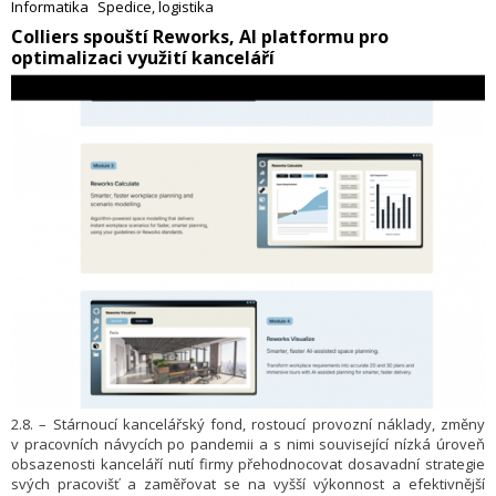
Informatika
Spedice, logistika
konektorů a propojovacích řešení pro datacentra a telekomunikace,
​Colliers spouští Reworks, AI platformu pro
obranu, energetiku, průmysl i zdravotnictví.
optimalizaci využití kanceláří
2.8. – Stárnoucí kancelářský fond, rostoucí provozní náklady, změny
v pracovních návycích po pandemii a s nimi související nízká úroveň
obsazenosti kanceláří nutí firmy přehodnocovat dosavadní strategie
svých pracovišť a zaměřovat se na vyšší výkonnost a efektivnější