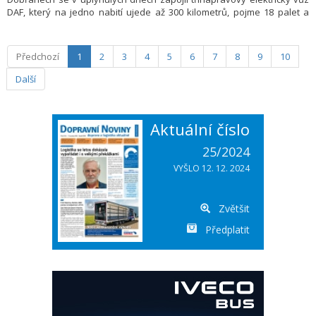
DAF, který na jedno nabití ujede až 300 kilometrů, pojme 18 palet a
odveze až 11,5 tuny nákladu. Projekt je součástí dlouhodobé strategie
společnosti zaměřené na udržitelnější a ekologičtější provoz a
modernizaci obchodní sítě po celé České republice.
Předchozí
1
2
3
4
5
6
7
8
9
10
Další
Aktuální číslo
25/2024
VYŠLO 12. 12. 2024
Zvětšit
Předplatit