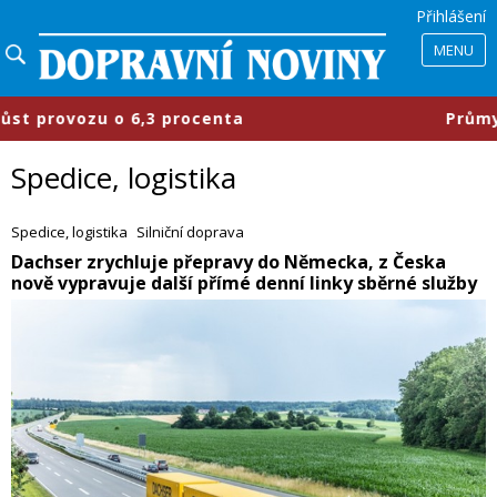
Přihlášení
MENU
centa
​Průmyslové parky se mění, 
Spedice, logistika
Spedice, logistika
Silniční doprava
​Dachser zrychluje přepravy do Německa, z Česka
nově vypravuje další přímé denní linky sběrné služby