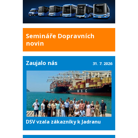
Semináře Dopravních
novin
Zaujalo nás
31. 7. 2026
DSV vzala zákazníky k Jadranu