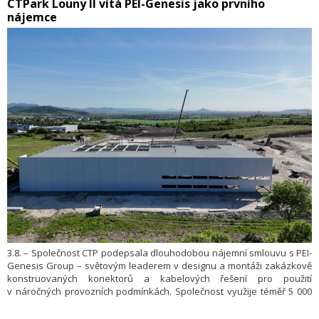
​CTPark Louny II vítá PEI-Genesis jako prvního
nájemce
3.8. – Společnost CTP podepsala dlouhodobou nájemní smlouvu s PEI-
Genesis Group – světovým leaderem v designu a montáži zakázkově
konstruovaných konektorů a kabelových řešení pro použití
v náročných provozních podmínkách. Společnost využije téměř 5 000
metrů čtverečních distribučních prostor v nově vybudovaném skladu
v CTParku Louny II, odkud bude zajišťovat evropské dodávky kabelů,