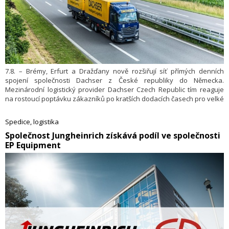
7.8. – Brémy, Erfurt a Dražďany nově rozšiřují síť přímých denních
spojení společnosti Dachser z České republiky do Německa.
Mezinárodní logistický provider Dachser Czech Republic tím reaguje
na rostoucí poptávku zákazníků po kratších dodacích časech pro velké
i menší objemy zboží. Vedle nových destinací Dachser posílil
i pravidelné linky sběrné služby do svého Eurohubu v německém
Spedice, logistika
Überherrnu poblíž francouzských hranic. Celkem tak Dachser Czech
​Společnost Jungheinrich získává podíl ve společnosti
Republic každý den vypravuje na tento největší trh Evropy
EP Equipment
25 přímých linek.