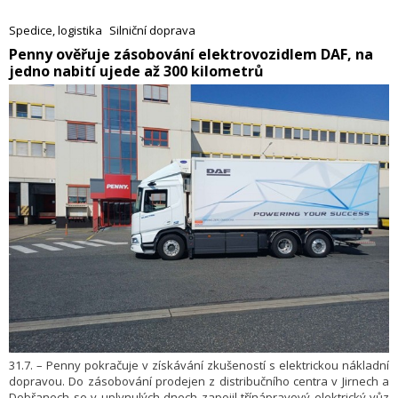
využití kancelářských prostor stejně jako jejich schopnost přitahovat
nové zaměstnance. V reakci na to přináší Colliers digitální platformu
Spedice, logistika
Silniční doprava
Reworks, která má firmám s optimalizací využití kanceláří pomoci, a to
​Penny ověřuje zásobování elektrovozidlem DAF, na
výrazně rychleji a levněji než při využití tradičních postupů.
jedno nabití ujede až 300 kilometrů
31.7. – Penny pokračuje v získávání zkušeností s elektrickou nákladní
dopravou. Do zásobování prodejen z distribučního centra v Jirnech a
Dobřanech se v uplynulých dnech zapojil třínápravový elektrický vůz