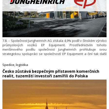
7.8. – Společnost Jungheinrich AG získala 4,9% podíl v čínském výrobci
průmyslových vozíků EP Equipment. Prostřednictvím tohoto
menšinového podílu společnost Jungheinrich prohlubuje svou
strategickou spolupráci se společností EP Equipment a činí tak další
krok v rámci realizace své Strategie 2030+.
Spedice, logistika
​Česko zůstává bezpečným přístavem komerčních
realit, tuzemští investoři zamířili do Polska