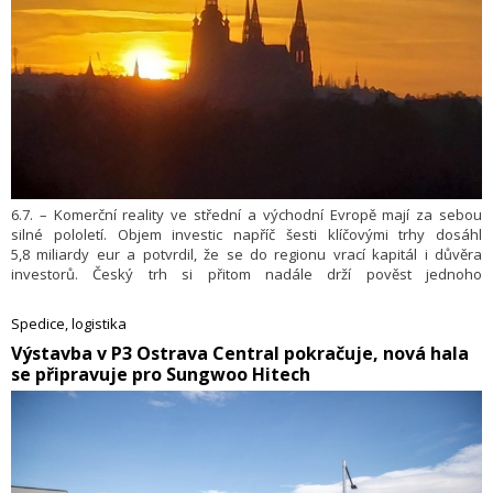
6.7. – Komerční reality ve střední a východní Evropě mají za sebou
silné pololetí. Objem investic napříč šesti klíčovými trhy dosáhl
5,8 miliardy eur a potvrdil, že se do regionu vrací kapitál i důvěra
investorů. Český trh si přitom nadále drží pověst jednoho
z nejbezpečnějších investičních prostředí ve střední Evropě, což
potvrzují i jedny z nejnižších výnosů prémiových nemovitostí v regionu.
Spedice, logistika
Český kapitál zároveň stále výrazněji expanduje do zahraničí.
​Výstavba v P3 Ostrava Central pokračuje, nová hala
Nejvýrazněji je to vidět v Polsku, kde čeští investoři předstihli svou
se připravuje pro Sungwoo Hitech
aktivitou německý i americký kapitál.