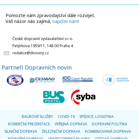
Pomozte nám zpravodajství dále rozvíjet.
Váš názor nás zajímá,
napište nám!
České dopravní vydavatelství s.r.o.
Petýrkova 1959/11, 148 00 Praha 4
redakce@dnoviny.cz
Partneři Dopravních novin
BALÍKOVÉ SLUŽBY
COVID-19
SPEDICE, LOGISTIKA
KOMERČNÍ PREZENTACE
VEŘEJNÁ DOPRAVA
DOPRAVNÍ POLITIKA
SILNIČNÍ DOPRAVA
ŽELEZNIČNÍ DOPRAVA
KOMBINOVANÁ DOPRAVA
NÁMOŘNÍ DOPRAVA
VNITROZEMSKÁ PLAVBA
LETECKÁ DOPRAVA