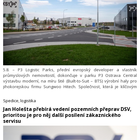
5.8. – P3 Logistic Parks, přední evropský developer a vlastník
průmyslových nemovitostí, dokončuje v parku P3 Ostrava Central
výstavbu moderní, na míru šité (Built-to-Suit – BTS) výrobní haly pro
jihokorejskou firmu Sungwoo Hitech. Společnost, která je klíčovým
dodavatelem karoserií pro automobilový průmysl, reaguje na nárůst
zakázek a nové projekty strategickým rozšířením svých výrobních
Spedice, logistika
kapacit. Technologické centrum o celkové ploše 32 600 m² a primárním
​Jan Holešta přebírá vedení pozemních přeprav DSV,
zaměřením na výrobu lisovaných a svařovaných autodílů představuje
prioritou je pro něj další posílení zákaznického
pro P3 Ostrava Central nejen další etapu rozvoje parku, ale i první
zdejší výstavbu na míru moderní průmyslové výrobě.
servisu