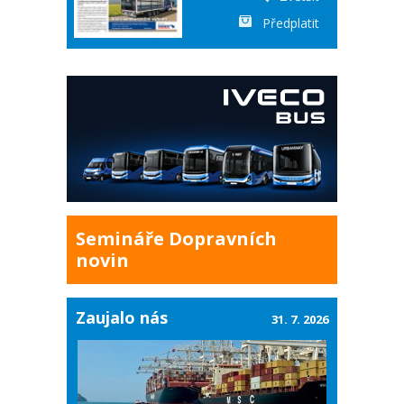
Předplatit
Semináře Dopravních
novin
Zaujalo nás
31. 7. 2026