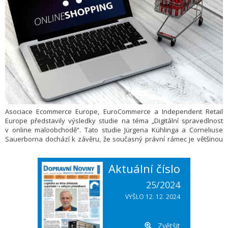
Asociace Ecommerce Europe, EuroCommerce a Independent Retail
Europe představily výsledky studie na téma „Digitální spravedlnost
v online maloobchodě“. Tato studie Jürgena Kühlinga a Corneliuse
Sauerborna dochází k závěru, že současný právní rámec je většinou
vhodný pro zajištění digitální spravedlnosti a není třeba zásadně
přepracovávat stávající pravidla, aby se řešily obavy na pozadí
Aktuální číslo
„temných vzorů“.
25/2024
VYŠLO 12. 12. 2024
Zvětšit