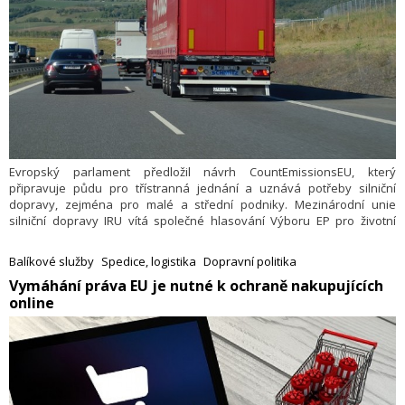
Evropský parlament předložil návrh CountEmissionsEU, který
připravuje půdu pro třístranná jednání a uznává potřeby silniční
dopravy, zejména pro malé a střední podniky. Mezinárodní unie
silniční dopravy IRU vítá společné hlasování Výboru EP pro životní
prostředí, veřejné zdraví a bezpečnost potravin (ENVI) a Výboru pro
dopravu a cestovní ruch (TRAN) o zahájení třístranných jednání
Balíkové služby
Spedice, logistika
Dopravní politika
o návrhu CountEmissionsEU.
​Vymáhání práva EU je nutné k ochraně nakupujících
online