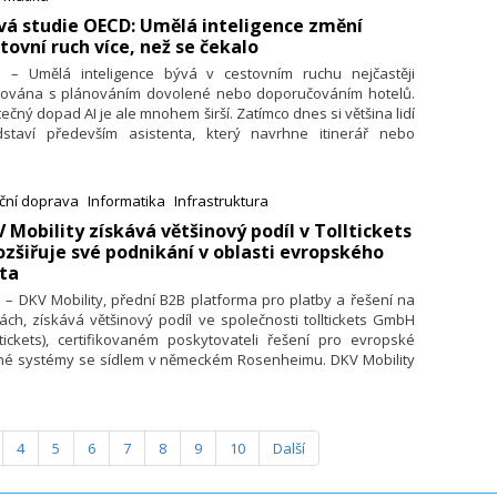
vá studie OECD: Umělá inteligence změní
tovní ruch více, než se čekalo
7. – Umělá inteligence bývá v cestovním ruchu nejčastěji
jována s plánováním dovolené nebo doporučováním hotelů.
ečný dopad AI je ale mnohem širší. Zatímco dnes si většina lidí
dstaví především asistenta, který navrhne itinerář nebo
dí s výběrem destinace, moderní turistické oblasti začínají
lou inteligenci využívat především k řízení samotného
vozu. Právě tímto směrem se podle nejnovější studie
OECD
iční doprava
Informatika
Infrastruktura
bude cestovní ruch v příštích
rism Trends and Policies 2026
V Mobility získává většinový podíl v Tolltickets
ch ubírat.
ozšiřuje své podnikání v oblasti evropského
ta
. – DKV Mobility, přední B2B platforma pro platby a řešení na
ách, získává většinový podíl ve společnosti tolltickets GmbH
ltickets), certifikovaném poskytovateli řešení pro evropské
né systémy se sídlem v německém Rosenheimu. DKV Mobility
o akvizicí rozšiřuje své podnikání v oblasti evropského mýta a
ává přístup k platformě Tolltickets pro služby EETS (European
tronic Toll Service).
4
5
6
7
8
9
10
Další