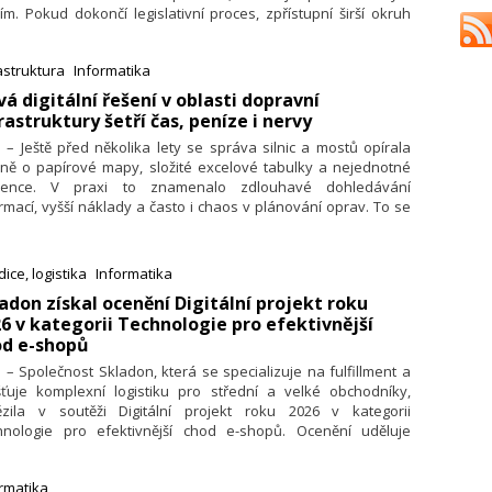
ím. Pokud dokončí legislativní proces, zpřístupní širší okruh
rmací v digitální a strojově čitelné podobě. Změna má usnadnit
ování, podpořit vznik nových aplikací a přispět k bezpečnější a
astruktura
Informatika
ulejší dopravě.
vá digitální řešení v oblasti dopravní
rastruktury šetří čas, peníze i nervy
. – Ještě před několika lety se správa silnic a mostů opírala
vně o papírové mapy, složité excelové tabulky a nejednotné
dence. V praxi to znamenalo zdlouhavé dohledávání
rmací, vyšší náklady a často i chaos v plánování oprav. To se
 rychle mění. Postupně přicházejí nová digitální řešení, která
šťují jednotnou evidenci dopravní infrastruktury a umožňují
vcům komunikací efektivně plánovat i řídit údržbu.
ice, logistika
Informatika
ladon získal ocenění Digitální projekt roku
6 v kategorii Technologie pro efektivnější
od e-shopů
. – Společnost Skladon, která se specializuje na fulfillment a
išťuje komplexní logistiku pro střední a velké obchodníky,
tězila v soutěži Digitální projekt roku 2026 v kategorii
hnologie pro efektivnější chod e-shopů. Ocenění uděluje
tforma IT People technologickým projektům, které přinášejí
vace a měřitelný přínos pro českou e-commerce a
rmatika
talizaci firem.