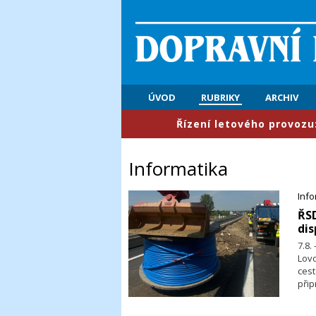
ÚVOD
RUBRIKY
ARCHIV
​Řízení letového provozu: První 
Informatika
Info
​ŘS
di
7.8.
Lov
ces
při
třic
souč