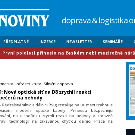
doprava
&
logistika
o
PŘEDPLATNÉ
INZERCE
NEWSLETTER
SEMINÁŘE
pololetí přineslo na českém nebi meziročně nárůst provo
rmatika
Infrastruktura
Silniční doprava
D: Nová optická síť na D8 zrychlí reakci
spečerů na nehody
 – Ředitelství silnic a dálnic (ŘSD) instaluje na D8 mezi Prahou a
osicemi moderní optické kabely. Přinesou bezpečnější
tování, na dispečinku zrychlí reakci na nehody a zároveň
praví technologii na takzvanou chytrou dálnici. Práce na
etikilometrovém úseku za 398 milionů korun bez DPH, jejichž
ástí je i výměna svodidel, skončí v polovině září.