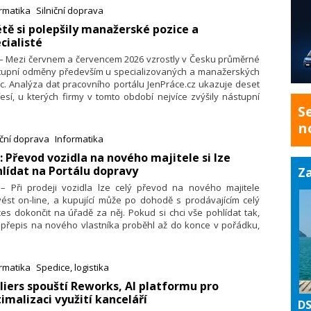
rmatika
Silniční doprava
létě si polepšily manažerské pozice a
cialisté
 – Mezi červnem a červencem 2026 vzrostly v Česku průměrné
tupní odměny především u specializovaných a manažerských
c. Analýza dat pracovního portálu JenPráce.cz ukazuje deset
esí, u kterých firmy v tomto období nejvíce zvýšily nástupní
S
. V čele stojí manažeři a manažerky v gastronomii, jejichž
měrná nástupní odměna vzrostla o 29,1 % na 45 100 Kč.
n
azně si ale polepšili také zástupci vedoucích manažerů
iční doprava
Informatika
ecialisté v IT, zemědělství a autoopravárenství.
: Převod vozidla na nového majitele si lze
lídat na Portálu dopravy
Za
. – Při prodeji vozidla lze celý převod na nového majitele
ést on-line, a kupující může po dohodě s prodávajícím celý
es dokončit na úřadě za něj. Pokud si chci vše pohlídat tak,
 přepis na nového vlastníka proběhl až do konce v pořádku,
u jej sledovat na Portálu dopravy. Prodávající si zde
oduše na pár kliknutí ověří, zda byl přepis vozidla skutečně
nčený, a předejde tak tomu, že je i po prodeji auta stále ještě
rmatika
Spedice, logistika
ený v registru vozidel jako jeho provozovatel či vlastník.
lliers spouští Reworks, AI platformu pro
ornilo na to Ministerstvo dopravy.
imalizaci využití kanceláří
DS