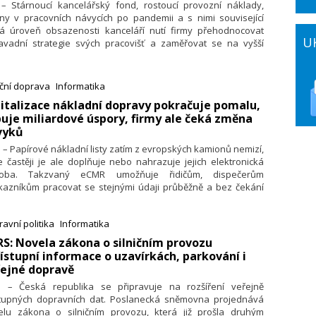
. – Stárnoucí kancelářský fond, rostoucí provozní náklady,
ny v pracovních návycích po pandemii a s nimi související
ká úroveň obsazenosti kanceláří nutí firmy přehodnocovat
U
avadní strategie svých pracovišť a zaměřovat se na vyšší
nnost a efektivnější využití kancelářských prostor stejně jako
ich schopnost přitahovat nové zaměstnance. V reakci na to
náší Colliers digitální platformu Reworks, která má firmám
iční doprava
Informatika
timalizací využití kanceláří pomoci, a to výrazně rychleji a
gitalizace nákladní dopravy pokračuje pomalu,
ěji než při využití tradičních postupů.
buje miliardové úspory, firmy ale čeká změna
vyků
. – Papírové nákladní listy zatím z evropských kamionů nemizí,
e častěji je ale doplňuje nebo nahrazuje jejich elektronická
oba. Takzvaný eCMR umožňuje řidičům, dispečerům
ákazníkům pracovat se stejnými údaji průběžně a bez čekání
předání fyzických dokumentů. V Česku je jeho používání
vně možné už řadu let, do běžné praxe se však prosazuje
avní politika
Informatika
tupně.
RS: Novela zákona o silničním provozu
ístupní informace o uzavírkách, parkování i
řejné dopravě
7. – Česká republika se připravuje na rozšíření veřejně
tupných dopravních dat. Poslanecká sněmovna projednává
elu zákona o silničním provozu, která již prošla druhým