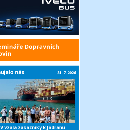
emináře Dopravních
ovin
ujalo nás
31. 7. 2026
V vzala zákazníky k Jadranu