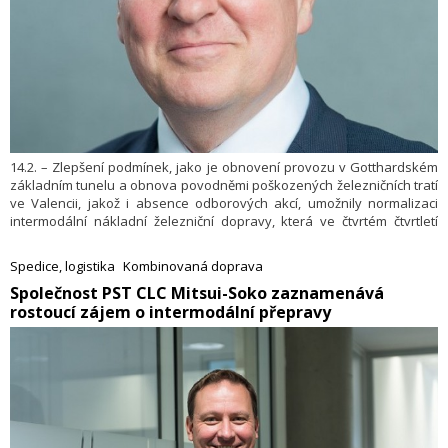
14.2. – Zlepšení podmínek, jako je obnovení provozu v Gotthardském
základním tunelu a obnova povodněmi poškozených železničních tratí
ve Valencii, jakož i absence odborových akcí, umožnily normalizaci
intermodální nákladní železniční dopravy, která ve čtvrtém čtvrtletí
roku 2024 přinesla nárůst přepravních výkonů kombinované dopravy
o 2,85 %. Uvedl to Ralf-Charley Schultze – generální ředitel
Spedice, logistika
Kombinovaná doprava
Mezinárodní unie kombinované dopravy železnice/silnice (UIRR).
​Společnost PST CLC Mitsui-Soko zaznamenává
rostoucí zájem o intermodální přepravy