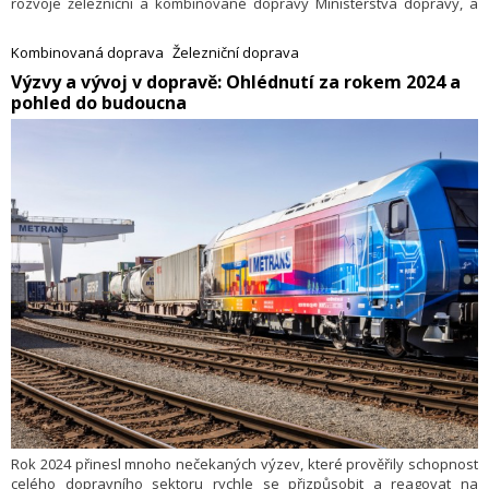
rozvoje železniční a kombinované dopravy Ministerstva dopravy, a
přiblížila také další formy podpory kombinované dopravy.
Kombinovaná doprava
Železniční doprava
Výzvy a vývoj v dopravě: Ohlédnutí za rokem 2024 a
pohled do budoucna
Rok 2024 přinesl mnoho nečekaných výzev, které prověřily schopnost
celého dopravního sektoru rychle se přizpůsobit a reagovat na