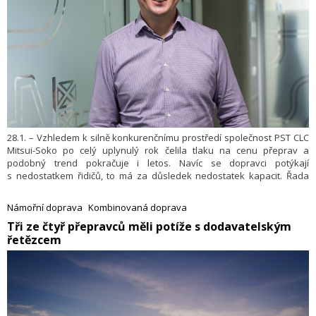
28.1. – Vzhledem k silně konkurenčnímu prostředí společnost PST CLC
Mitsui-Soko po celý uplynulý rok čelila tlaku na cenu přeprav a
podobný trend pokračuje i letos. Navíc se dopravci potýkají
s nedostatkem řidičů, to má za důsledek nedostatek kapacit. Řada
dopravců se dostává do problémů, což je ale výzva pro silné hráče na
trhu, kterým se díky tomu otevírají nové příležitosti. Roste zájem
Námořní doprava
Kombinovaná doprava
o intermodální přepravy, v rámci Evropy jde zejména o kombinaci
Tři ze čtyř přepravců měli potíže s dodavatelským
železničních a silničních přeprav.
řetězcem