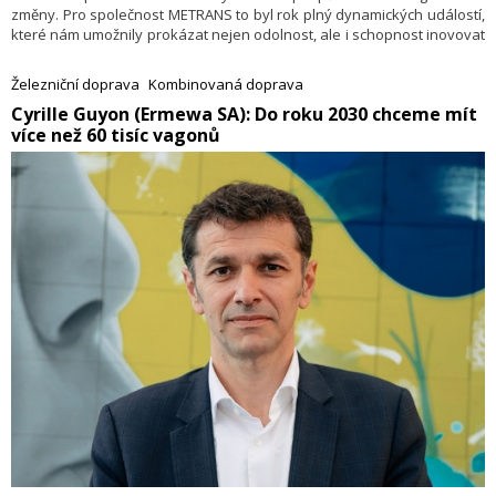
změny. Pro společnost METRANS to byl rok plný dynamických událostí,
které nám umožnily prokázat nejen odolnost, ale i schopnost inovovat
a přizpůsobovat se novým podmínkám. Ať už šlo o stavební práce na
klíčových železničních koridorech, stávky v přístavech nebo dopady
Železniční doprava
Kombinovaná doprava
přírodních katastrof jako byly povodně, METRANS vždy rychle reagoval
Cyrille Guyon (Ermewa SA): Do roku 2030 chceme mít
a upravil své procesy, aby zajistil plynulost dopravy.
více než 60 tisíc vagonů