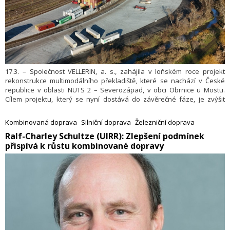
17.3. – Společnost VELLERIN, a. s., zahájila v loňském roce projekt
rekonstrukce multimodálního překladiště, které se nachází v České
republice v oblasti NUTS 2 – Severozápad, v obci Obrnice u Mostu.
Cílem projektu, který se nyní dostává do závěrečné fáze, je zvýšit
regionální kapacitu multimodálních platforem v České republice, které
jsou zaměřené zejména na pokrytí lokalit v blízkosti hlavní sítě TEN-T
Kombinovaná doprava
Silniční doprava
Železniční doprava
v rámci EU.
​Ralf-Charley Schultze (UIRR): Zlepšení podmínek
přispívá k růstu kombinované dopravy