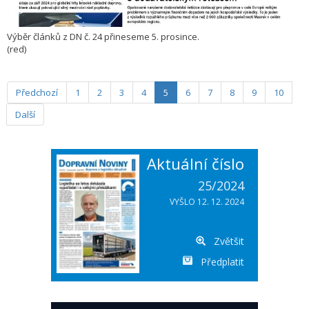
Výběr článků z DN č. 24 přineseme 5. prosince.
(red)
Předchozí
1
2
3
4
5
6
7
8
9
10
Další
Aktuální číslo
25/2024
VYŠLO 12. 12. 2024
Zvětšit
Předplatit