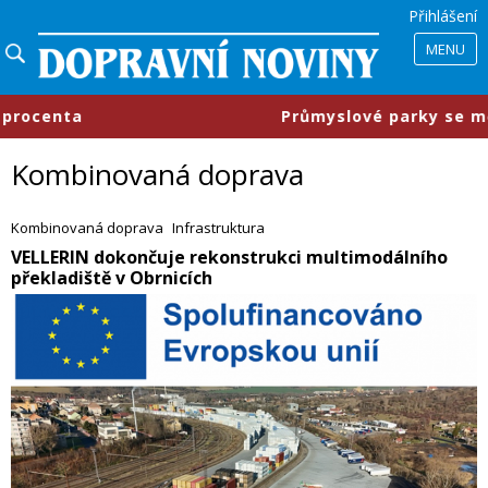
Přihlášení
MENU
​Průmyslové parky se mění, firmy chtějí me
Kombinovaná doprava
Kombinovaná doprava
Infrastruktura
​VELLERIN dokončuje rekonstrukci multimodálního
překladiště v Obrnicích