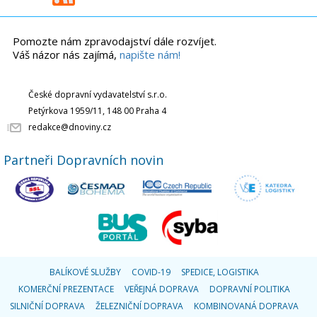
Pomozte nám zpravodajství dále rozvíjet.
Váš názor nás zajímá,
napište nám!
České dopravní vydavatelství s.r.o.
Petýrkova 1959/11, 148 00 Praha 4
redakce@dnoviny.cz
Partneři Dopravních novin
BALÍKOVÉ SLUŽBY
COVID-19
SPEDICE, LOGISTIKA
KOMERČNÍ PREZENTACE
VEŘEJNÁ DOPRAVA
DOPRAVNÍ POLITIKA
SILNIČNÍ DOPRAVA
ŽELEZNIČNÍ DOPRAVA
KOMBINOVANÁ DOPRAVA