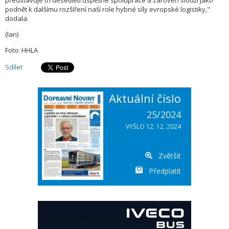
představuje tři desetiletí úspěšné spolupráce a zároveň slouží jako
podnět k dalšímu rozšíření naší role hybné síly evropské logistiky,"
dodala.
(lan)
Foto: HHLA
Sdílet
Aktuální číslo
25/2024
VYŠLO 12. 12. 2024
Zvětšit
Předplatit