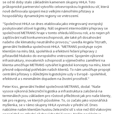
se od té doby stalo základním kamenem skupiny HHLA. Toto
průkopnické partnerství vytvořilo celoevropskou logistickou síť, která
nově definovala spojení mezi velkými námořními přístavy a
hospodářsky dynamickými regiony ve vnitrozemí.
"Společnost HHLA se dnes etablovala jako integrovaný evropský
poskytovatel síťové logistiky. Náš segment intermodální přepravy se
společností METRANS hraje v tomto ohledu klíčovou roli, a to nejen při
zajišťování naší konkurenceschopnosti, ale také při dosahování
našeho cíle klimaticky neutrálního provozu," uvedla Angela Titzrath,
generální ředitelka společnosti HHLA. "METRANS poskytuje svým
klientům na míru šitá, spolehlivá a efektivní řešení přepravy z
přístaviště hluboko do evropského vnitrozemí. Spojením výkonné
infrastruktury, inovativních schopností a výjimečného zaměření na
klienta umožňuje METRANS vytvářet logistické koncepty na míru, které
přesně odpovídají potřebám našich klientů. To nám umožňuje propojit
centrální přístavy s důležitými logistickými uzly v Evropě - spolehlivě,
efektivně a s minimálním dopadem na životní prostředí."
Peter Kiss, generální ředitel společnosti METRANS, dodal: "Naše
vysoce výkonná železniční logistika a infrastruktura založená na
terminálech jsou základem pro růstové příležitosti jak pro naše klienty,
tak pro regiony, ve kterých působíme. To, co začalo jako vizionářská
myšlenka, se v rámci skupiny HHLA vyvinulo v přední síť. Dnes
nabízíme našim klientům hustou železniční síť s více než 650 vlakovými