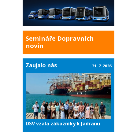
Semináře Dopravních
novin
Zaujalo nás
31. 7. 2026
DSV vzala zákazníky k Jadranu