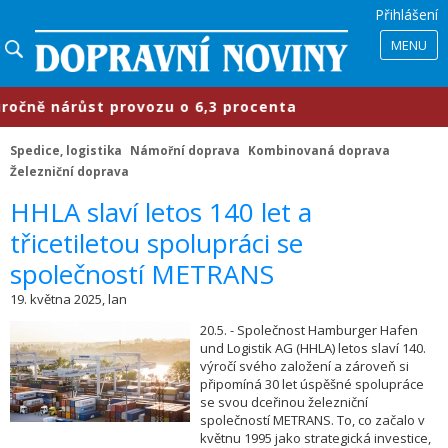
Přihlášení
MENU
ě nárůst provozu o 6,3 procenta
​
Spedice, logistika
Námořní doprava
Kombinovaná doprava
Železniční doprava
​HHLA slaví letos 140 let a
třicetiletou spolupráci se
společností METRANS
19. května 2025, lan
20.5. - Společnost Hamburger Hafen
und Logistik AG (HHLA) letos slaví 140.
výročí svého založení a zároveň si
připomíná 30 let úspěšné spolupráce
se svou dceřinou železniční
společností METRANS. To, co začalo v
květnu 1995 jako strategická investice,