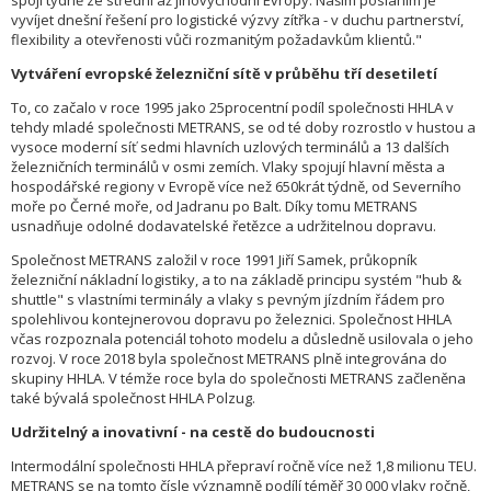
spoji týdně ze střední až jihovýchodní Evropy. Naším posláním je
vyvíjet dnešní řešení pro logistické výzvy zítřka - v duchu partnerství,
flexibility a otevřenosti vůči rozmanitým požadavkům klientů."
Vytváření evropské železniční sítě v průběhu tří desetiletí
To, co začalo v roce 1995 jako 25procentní podíl společnosti HHLA v
tehdy mladé společnosti METRANS, se od té doby rozrostlo v hustou a
vysoce moderní síť sedmi hlavních uzlových terminálů a 13 dalších
železničních terminálů v osmi zemích. Vlaky spojují hlavní města a
hospodářské regiony v Evropě více než 650krát týdně, od Severního
moře po Černé moře, od Jadranu po Balt. Díky tomu METRANS
usnadňuje odolné dodavatelské řetězce a udržitelnou dopravu.
Společnost METRANS založil v roce 1991 Jiří Samek, průkopník
železniční nákladní logistiky, a to na základě principu systém "hub &
shuttle" s vlastními terminály a vlaky s pevným jízdním řádem pro
spolehlivou kontejnerovou dopravu po železnici. Společnost HHLA
včas rozpoznala potenciál tohoto modelu a důsledně usilovala o jeho
rozvoj. V roce 2018 byla společnost METRANS plně integrována do
skupiny HHLA. V témže roce byla do společnosti METRANS začleněna
také bývalá společnost HHLA Polzug.
Udržitelný a inovativní - na cestě do budoucnosti
Intermodální společnosti HHLA přepraví ročně více než 1,8 milionu TEU.
METRANS se na tomto čísle významně podílí téměř 30 000 vlaky ročně,