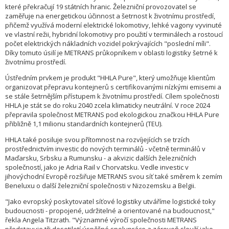
které překračují 19 státních hranic. Železniční provozovatel se
zaměřuje na energetickou účinnost a šetrnost k životnímu prostředí,
přičemž využívá moderní elektrické lokomotivy, lehké vagony vyvinuté
ve vlastní režii, hybridní lokomotivy pro použití v terminálech a rostoucí
počet elektrických nákladních vozidel pokrývajících "poslední míli".
Díky tomuto úsilí je METRANS průkopníkem v oblasti logistiky šetrné k
životnímu prostředí.
Ústředním prvkem je produkt "HHLA Pure", který umožňuje klientům
organizovat přepravu kontejnerů s certifikovanými nízkými emisemi a
se stále šetrnějším přístupem k životnímu prostředí. Cílem společnosti
HHLA je stát se do roku 2040 zcela klimaticky neutrální. V roce 2024
přepravila společnost METRANS pod ekologickou značkou HHLA Pure
přibližně 1,1 milionu standardních kontejnerů (TEU).
HHLA také posiluje svou přítomnost na rozvíjejících se trzích
prostřednictvím investic do nových terminálů - včetně terminálů v
Maďarsku, Srbsku a Rumunsku - a akvizic dalších železničních
společností, jako je Adria Rail v Chorvatsku. Vedle investic v
jihovýchodní Evropě rozšiřuje METRANS svou síť také směrem k zemím
Beneluxu o další železniční společnosti v Nizozemsku a Belgii.
"Jako evropský poskytovatel síťové logistiky utváříme logistické toky
budoucnosti - propojené, udržitelné a orientované na budoucnost,"
řekla Angela Titzrath. "Významné výročí společnosti METRANS