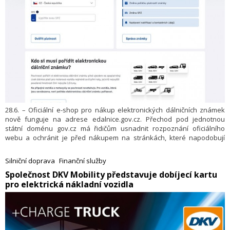
28.6. – Oficiální e-shop pro nákup elektronických dálničních známek
nově funguje na adrese edalnice.gov.cz. Přechod pod jednotnou
státní doménu gov.cz má řidičům usnadnit rozpoznání oficiálního
webu a ochránit je před nákupem na stránkách, které napodobují
státní e-shop a účtují si za zprostředkování zbytečné poplatky.
Silniční doprava
Finanční služby
​Společnost DKV Mobility představuje dobíjecí kartu
pro elektrická nákladní vozidla