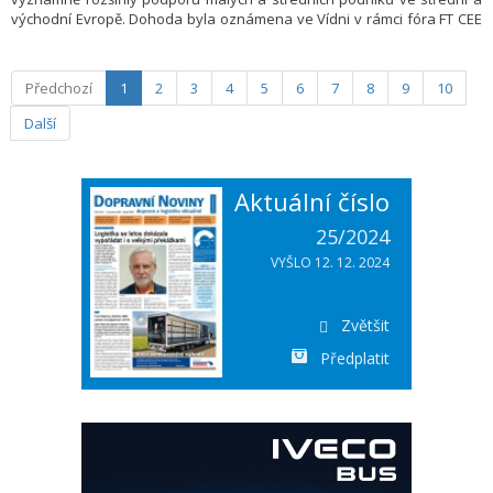
východní Evropě. Dohoda byla oznámena ve Vídni v rámci fóra FT CEE
Forum, které patří mezi nejvlivnější hospodářská setkání v regionu.
Účastnilo se jej přes 2 000 delegátů z 54 zemí, včetně politických lídrů,
investorů, tvůrců politik a zástupců firem, kteří společně utvářejí
Předchozí
1
2
3
4
5
6
7
8
9
10
budoucnost střední a východní Evropy.
Další
Aktuální číslo
25/2024
VYŠLO 12. 12. 2024
Zvětšit
Předplatit