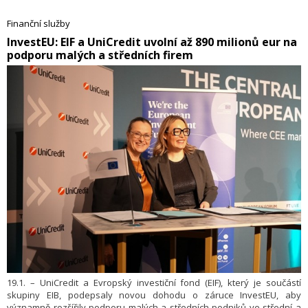
mohou potvrdit transakci ve svém chytrém telefonu přímo z vozidla a
nemusí ztrácet čas u pokladny.
Finanční služby
​InvestEU: EIF a UniCredit uvolní až 890 milionů eur na
podporu malých a středních firem
19.1. – UniCredit a Evropský investiční fond (EIF), který je součástí
skupiny EIB, podepsaly novou dohodu o záruce InvestEU, aby
významně rozšířily podporu malých a středních podniků ve střední a