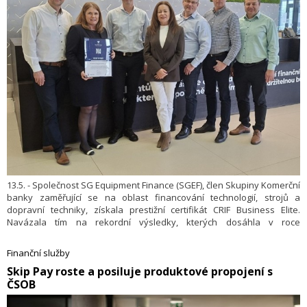
13.5. - Společnost SG Equipment Finance (SGEF), člen Skupiny Komerční
banky zaměřující se na oblast financování technologií, strojů a
dopravní techniky, získala prestižní certifikát CRIF Business Elite.
Navázala tím na rekordní výsledky, kterých dosáhla v roce
2025. Ocenění také potvrzuje výjimečné finanční výsledky, stabilitu a
důvěryhodnost společnosti a podtrhuje její dlouhodobě silnou
Finanční služby
výkonnost a klientskou úspěšnost.
​Skip Pay roste a posiluje produktové propojení s
ČSOB