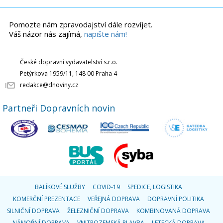
Pomozte nám zpravodajství dále rozvíjet.
Váš názor nás zajímá,
napište nám!
České dopravní vydavatelství s.r.o.
Petýrkova 1959/11, 148 00 Praha 4
redakce@dnoviny.cz
Partneři Dopravních novin
BALÍKOVÉ SLUŽBY
COVID-19
SPEDICE, LOGISTIKA
KOMERČNÍ PREZENTACE
VEŘEJNÁ DOPRAVA
DOPRAVNÍ POLITIKA
SILNIČNÍ DOPRAVA
ŽELEZNIČNÍ DOPRAVA
KOMBINOVANÁ DOPRAVA
NÁMOŘNÍ DOPRAVA
VNITROZEMSKÁ PLAVBA
LETECKÁ DOPRAVA