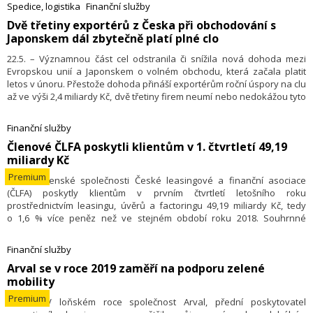
přístup ke každému zákazníkovi.
Spedice, logistika
Finanční služby
​Dvě třetiny exportérů z Česka při obchodování s
Japonskem dál zbytečně platí plné clo
22.5. – Významnou část cel odstranila či snížila nová dohoda mezi
Evropskou unií a Japonskem o volném obchodu, která začala platit
letos v únoru. Přestože dohoda přináší exportérům roční úspory na clu
až ve výši 2,4 miliardy Kč, dvě třetiny firem neumí nebo nedokážou tyto
výhody využít.
Finanční služby
Členové ČLFA poskytli klientům v 1. čtvrtletí 49,19
miliardy Kč
Premium
21.5. – Členské společnosti České leasingové a finanční asociace
(ČLFA) poskytly klientům v prvním čtvrtletí letošního roku
prostřednictvím leasingu, úvěrů a factoringu 49,19 miliardy Kč, tedy
o 1,6 % více peněz než ve stejném období roku 2018. Souhrnné
pohledávky členů ČLFA z běžících leasingových a úvěrových kontraktů
dosáhly na konci letošního března 253,07 miliardy Kč.
Finanční služby
​Arval se v roce 2019 zaměří na podporu zelené
mobility
Premium
22.3. – V loňském roce společnost Arval, přední poskytovatel