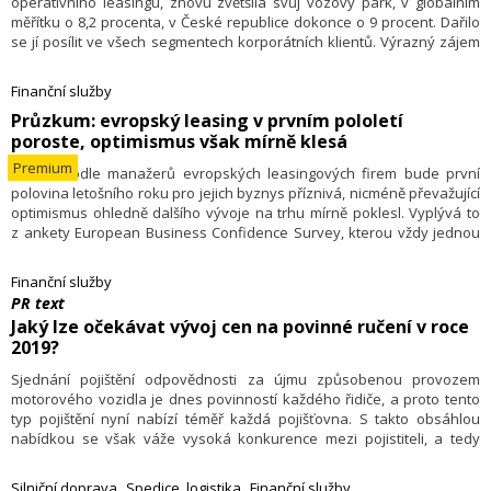
operativního leasingu, znovu zvětšila svůj vozový park, v globálním
měřítku o 8,2 procenta, v České republice dokonce o 9 procent. Dařilo
se jí posílit ve všech segmentech korporátních klientů. Výrazný zájem
zaznamenala také o soukromý pronájem. V roce 2019 se chce věnovat
inovacím a digitálním aplikacím s důrazem na zelenou a alternativní
Finanční služby
mobilitu.
​Průzkum: evropský leasing v prvním pololetí
poroste, optimismus však mírně klesá
Premium
26.2. – Podle manažerů evropských leasingových firem bude první
polovina letošního roku pro jejich byznys příznivá, nicméně převažující
optimismus ohledně dalšího vývoje na trhu mírně poklesl. Vyplývá to
z ankety European Business Confidence Survey, kterou vždy jednou
za půl roku provádí konzultantská společnost Invigors EMEA pro
federaci evropských leasingových asociací Leaseurope. Jejím členem
Finanční služby
je i Česká leasingová a finanční asociace (ČLFA).
PR text
Jaký lze očekávat vývoj cen na povinné ručení v roce
2019?
Sjednání pojištění odpovědnosti za újmu způsobenou provozem
motorového vozidla je dnes povinností každého řidiče, a proto tento
typ pojištění nyní nabízí téměř každá pojišťovna. S takto obsáhlou
nabídkou se však váže vysoká konkurence mezi pojistiteli, a tedy
i odlišné ceny a podmínky pojištění. V dnešním článku se vám proto
pokusíme nastínit, jaké změny cen lze u povinného ručení v roce
Silniční doprava
Spedice, logistika
Finanční služby