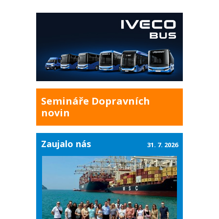
Semináře Dopravních
novin
Zaujalo nás
31. 7. 2026