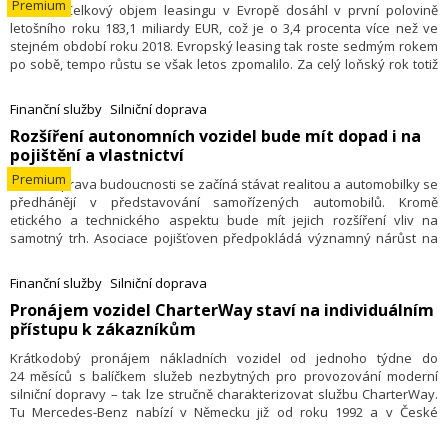
Premium
10.12. – Celkový objem leasingu v Evropě dosáhl v první polovině
letošního roku 183,1 miliardy EUR, což je o 3,4 procenta více než ve
stejném období roku 2018. Evropský leasing tak roste sedmým rokem
po sobě, tempo růstu se však letos zpomalilo. Za celý loňský rok totiž
evropský leasing dosáhl objemu 386,4 miliardy EUR při meziročním
zlepšení o 7,7 procenta. Vyplývá to ze statistik federace evropských
Finanční služby
Silniční doprava
leasingových asociací Leaseurope, jejímž členem je i Česká leasingová
Rozšíření autonomních vozidel bude mít dopad i na
a finanční asociace (ČLFA).
pojištění a vlastnictví
Premium
5.8. – Doprava budoucnosti se začíná stávat realitou a automobilky se
předhánějí v představování samořízených automobilů. Kromě
etického a technického aspektu bude mít jejich rozšíření vliv na
samotný trh. Asociace pojišťoven předpokládá významný nárůst na
poli operativního leasingu. Podle expertů se stanou samořízená auta
běžnou součástí dopravního provozu do deseti let.
Finanční služby
Silniční doprava
Pronájem vozidel CharterWay staví na individuálním
přístupu k zákazníkům
Krátkodobý pronájem nákladních vozidel od jednoho týdne do
24 měsíců s balíčkem služeb nezbytných pro provozování moderní
silniční dopravy – tak lze stručně charakterizovat službu CharterWay.
Tu Mercedes-Benz nabízí v Německu již od roku 1992 a v České
republice od roku 2010. A od samého počátku sází také na osobní