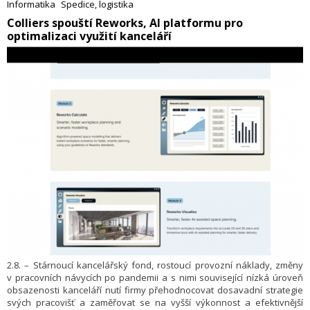
Informatika
Spedice, logistika
konektorů a propojovacích řešení pro datacentra a telekomunikace,
​Colliers spouští Reworks, AI platformu pro
obranu, energetiku, průmysl i zdravotnictví.
optimalizaci využití kanceláří
2.8. – Stárnoucí kancelářský fond, rostoucí provozní náklady, změny
v pracovních návycích po pandemii a s nimi související nízká úroveň
obsazenosti kanceláří nutí firmy přehodnocovat dosavadní strategie
svých pracovišť a zaměřovat se na vyšší výkonnost a efektivnější