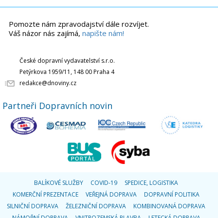
Pomozte nám zpravodajství dále rozvíjet.
Váš názor nás zajímá,
napište nám!
České dopravní vydavatelství s.r.o.
Petýrkova 1959/11, 148 00 Praha 4
redakce@dnoviny.cz
Partneři Dopravních novin
BALÍKOVÉ SLUŽBY
COVID-19
SPEDICE, LOGISTIKA
KOMERČNÍ PREZENTACE
VEŘEJNÁ DOPRAVA
DOPRAVNÍ POLITIKA
SILNIČNÍ DOPRAVA
ŽELEZNIČNÍ DOPRAVA
KOMBINOVANÁ DOPRAVA
NÁMOŘNÍ DOPRAVA
VNITROZEMSKÁ PLAVBA
LETECKÁ DOPRAVA