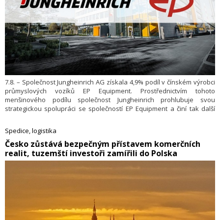
7.8. – Společnost Jungheinrich AG získala 4,9% podíl v čínském výrobci
průmyslových vozíků EP Equipment. Prostřednictvím tohoto
menšinového podílu společnost Jungheinrich prohlubuje svou
strategickou spolupráci se společností EP Equipment a činí tak další
krok v rámci realizace své Strategie 2030+.
Spedice, logistika
​Česko zůstává bezpečným přístavem komerčních
realit, tuzemští investoři zamířili do Polska