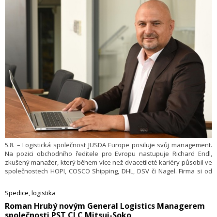
5.8. – Logistická společnost JUSDA Europe posiluje svůj management.
Na pozici obchodního ředitele pro Evropu nastupuje Richard Endl,
zkušený manažer, který během více než dvacetileté kariéry působil ve
společnostech HOPI, COSCO Shipping, DHL, DSV či Nagel. Firma si od
jeho příchodu slibuje další rozvoj obchodních aktivit napříč evropskými
trhy a podporu pokračující mezinárodní expanze.
Spedice, logistika
​Roman Hrubý novým General Logistics Managerem
společnosti PST CLC Mitsui-Soko