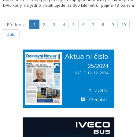
DAF, který na jedno nabití ujede až 300 kilometrů, pojme 18 palet a
odveze až 11,5 tuny nákladu. Projekt je součástí dlouhodobé strategie
společnosti zaměřené na udržitelnější a ekologičtější provoz a
modernizaci obchodní sítě po celé České republice.
Předchozí
1
2
3
4
5
6
7
8
9
10
Další
Aktuální číslo
25/2024
VYŠLO 12. 12. 2024
Zvětšit
Předplatit