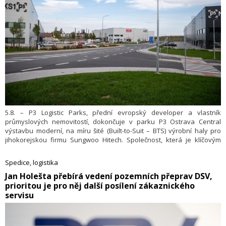
5.8. – P3 Logistic Parks, přední evropský developer a vlastník
průmyslových nemovitostí, dokončuje v parku P3 Ostrava Central
výstavbu moderní, na míru šité (Built-to-Suit – BTS) výrobní haly pro
jihokorejskou firmu Sungwoo Hitech. Společnost, která je klíčovým
dodavatelem karoserií pro automobilový průmysl, reaguje na nárůst
zakázek a nové projekty strategickým rozšířením svých výrobních
Spedice, logistika
kapacit. Technologické centrum o celkové ploše 32 600 m² a primárním
​Jan Holešta přebírá vedení pozemních přeprav DSV,
zaměřením na výrobu lisovaných a svařovaných autodílů představuje
prioritou je pro něj další posílení zákaznického
pro P3 Ostrava Central nejen další etapu rozvoje parku, ale i první
zdejší výstavbu na míru moderní průmyslové výrobě.
servisu