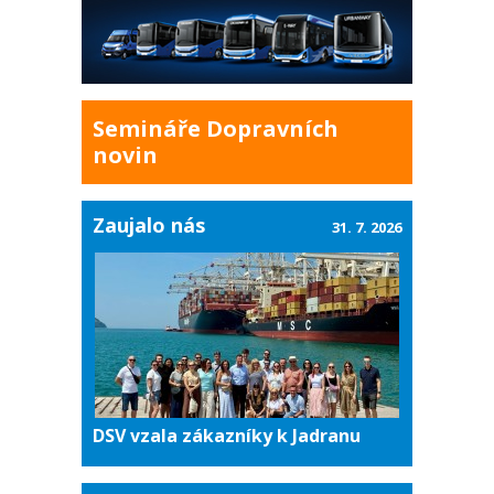
Semináře Dopravních
novin
Zaujalo nás
31. 7. 2026
DSV vzala zákazníky k Jadranu