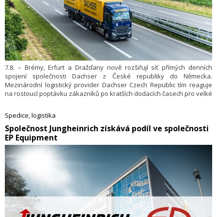
7.8. – Brémy, Erfurt a Dražďany nově rozšiřují síť přímých denních
spojení společnosti Dachser z České republiky do Německa.
Mezinárodní logistický provider Dachser Czech Republic tím reaguje
na rostoucí poptávku zákazníků po kratších dodacích časech pro velké
i menší objemy zboží. Vedle nových destinací Dachser posílil
i pravidelné linky sběrné služby do svého Eurohubu v německém
Spedice, logistika
Überherrnu poblíž francouzských hranic. Celkem tak Dachser Czech
​Společnost Jungheinrich získává podíl ve společnosti
Republic každý den vypravuje na tento největší trh Evropy
EP Equipment
25 přímých linek.