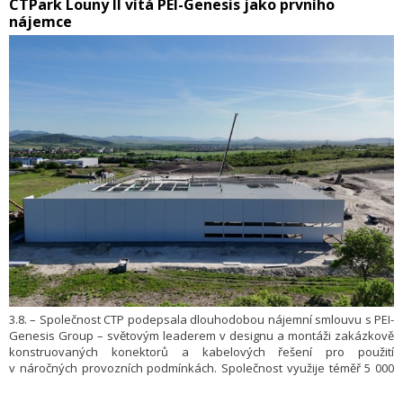
​CTPark Louny II vítá PEI-Genesis jako prvního
nájemce
3.8. – Společnost CTP podepsala dlouhodobou nájemní smlouvu s PEI-
Genesis Group – světovým leaderem v designu a montáži zakázkově
konstruovaných konektorů a kabelových řešení pro použití
v náročných provozních podmínkách. Společnost využije téměř 5 000
metrů čtverečních distribučních prostor v nově vybudovaném skladu
v CTParku Louny II, odkud bude zajišťovat evropské dodávky kabelů,