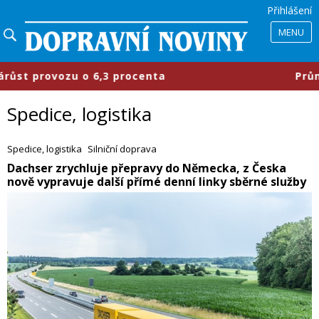
Přihlášení
MENU
rocenta
​Průmyslové parky se mění,
Spedice, logistika
Spedice, logistika
Silniční doprava
​Dachser zrychluje přepravy do Německa, z Česka
nově vypravuje další přímé denní linky sběrné služby