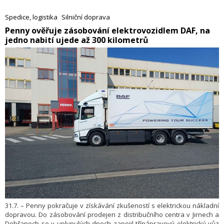
využití kancelářských prostor stejně jako jejich schopnost přitahovat
nové zaměstnance. V reakci na to přináší Colliers digitální platformu
Spedice, logistika
Silniční doprava
Reworks, která má firmám s optimalizací využití kanceláří pomoci, a to
​Penny ověřuje zásobování elektrovozidlem DAF, na
výrazně rychleji a levněji než při využití tradičních postupů.
jedno nabití ujede až 300 kilometrů
31.7. – Penny pokračuje v získávání zkušeností s elektrickou nákladní
dopravou. Do zásobování prodejen z distribučního centra v Jirnech a
Dobřanech se v uplynulých dnech zapojil třínápravový elektrický vůz