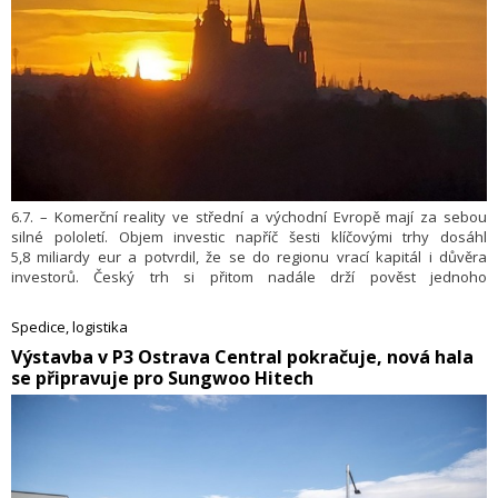
6.7. – Komerční reality ve střední a východní Evropě mají za sebou
silné pololetí. Objem investic napříč šesti klíčovými trhy dosáhl
5,8 miliardy eur a potvrdil, že se do regionu vrací kapitál i důvěra
investorů. Český trh si přitom nadále drží pověst jednoho
z nejbezpečnějších investičních prostředí ve střední Evropě, což
potvrzují i jedny z nejnižších výnosů prémiových nemovitostí v regionu.
Spedice, logistika
Český kapitál zároveň stále výrazněji expanduje do zahraničí.
​Výstavba v P3 Ostrava Central pokračuje, nová hala
Nejvýrazněji je to vidět v Polsku, kde čeští investoři předstihli svou
se připravuje pro Sungwoo Hitech
aktivitou německý i americký kapitál.