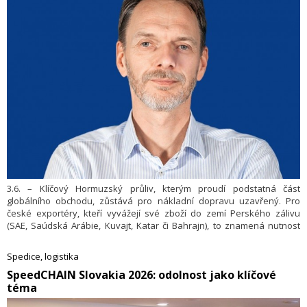
3.6. – Klíčový Hormuzský průliv, kterým proudí podstatná část
globálního obchodu, zůstává pro nákladní dopravu uzavřený. Pro
české exportéry, kteří vyvážejí své zboží do zemí Perského zálivu
(SAE, Saúdská Arábie, Kuvajt, Katar či Bahrajn), to znamená nutnost
zcela opustit standardní námořní trasy do přístavů jako Jebel Ali a
přejít na krizové scénáře.
Spedice, logistika
​SpeedCHAIN Slovakia 2026: odolnost jako klíčové
téma