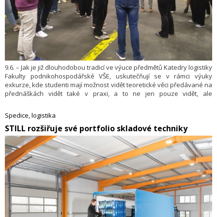
9.6. – Jak je již dlouhodobou tradicí ve výuce předmětů Katedry logistiky
Fakulty podnikohospodářské VŠE, uskutečňují se v rámci výuky
exkurze, kde studenti mají možnost vidět teoretické věci předávané na
přednáškách vidět také v praxi, a to ne jen pouze vidět, ale
i s doprovodným komentářem odborníka a možnostmi klást dotazy na
libovolné téma.
Spedice, logistika
​STILL rozšiřuje své portfolio skladové techniky