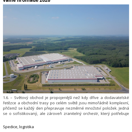
1.6. – Světový obchod je propojenější než kdy dříve a dodavatelské
řetězce a obchodní trasy po celém světě jsou mimořádně komplexní,
přičemž se každý den přepravuje nezměrné množství položek. Jedná
se o sofistikovaný, ale zároveň zranitelný orchestr, který potřebuje
dirigenta. Na valné hromadě společnosti KION Group AG v roce
2026 bylo akcionářům představeno, že KION je přítomen v každém
Spedice, logistika
bodě světových dodavatelských řetězců – ve výrobních závodech,