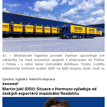
4.5. – Mezinárodní logistický provider Dachser upozorňuje své
zákazníky na nové povinnosti spojené s přepravami do Polska,
z Polska i v rámci tamní vnitrostátní distribuce. Polsko rozšířilo
elektronický kontrolní systém SENT na další skupiny zboží, nově se
vztahuje mimo jiné také na zásilky obsahující oděvy a obuv. Do
prostředí evropského jednotného trhu tak přibyla další necelní
Spedice, logistika
Námořní doprava
překážka, která komplikuje volný pohyb zboží.
​Komentář
Martin Jukl (DSV): Situace v Hormuzu vyžaduje od
českých exportérů maximální flexibilitu