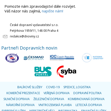
Pomozte nám zpravodajství dále rozvíjet.
Váš názor nás zajímá,
napište nám!
České dopravní vydavatelství s.r.o.
Petýrkova 1959/11, 148 00 Praha 4
redakce@dnoviny.cz
Partneři Dopravních novin
BALÍKOVÉ SLUŽBY
COVID-19
SPEDICE, LOGISTIKA
KOMERČNÍ PREZENTACE
VEŘEJNÁ DOPRAVA
DOPRAVNÍ POLITIKA
SILNIČNÍ DOPRAVA
ŽELEZNIČNÍ DOPRAVA
KOMBINOVANÁ DOPRAVA
NÁMOŘNÍ DOPRAVA
VNITROZEMSKÁ PLAVBA
LETECKÁ DOPRAVA
EXPRESNÍ SLUŽBY
NEBEZPEČNÉ VĚCI
INFORMATIKA
FINANČNÍ SLUŽBY