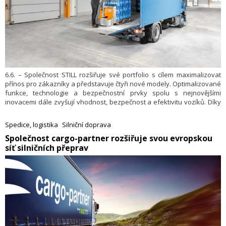
6.6. – Společnost STILL rozšiřuje své portfolio s cílem maximalizovat
přínos pro zákazníky a představuje čtyři nové modely. Optimalizované
funkce, technologie a bezpečnostní prvky spolu s nejnovějšími
inovacemi dále zvyšují vhodnost, bezpečnost a efektivitu vozíků. Díky
tomu lze sklady organizovat efektivněji z hlediska prostoru, času
i nákladů, což firmám pomáhá zvládat náročné a dynamické
Spedice, logistika
Silniční doprava
požadavky chytré organizace skladu.
​Společnost cargo-partner rozšiřuje svou evropskou
síť silničních přeprav