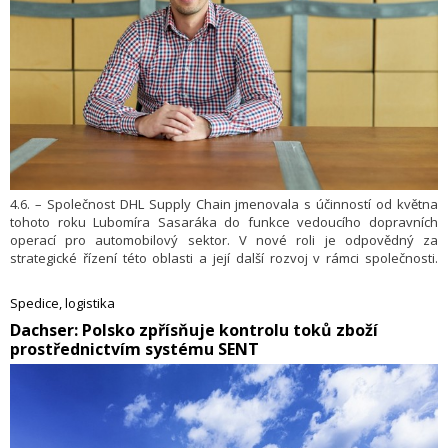
4.6. – Společnost DHL Supply Chain jmenovala s účinností od května
tohoto roku Lubomíra Sasaráka do funkce vedoucího dopravních
operací pro automobilový sektor. V nové roli je odpovědný za
strategické řízení této oblasti a její další rozvoj v rámci společnosti.
Reportuje přímo Kateřině Rázlové, viceprezidentce transportu pro
střední a východní Evropu.
Spedice, logistika
​Dachser: Polsko zpřísňuje kontrolu toků zboží
prostřednictvím systému SENT