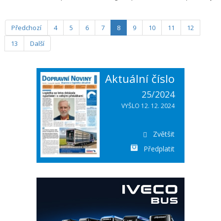
v rozšiřování svých evropských kapacit pro logistiku baterií a systémů
pro uchovávání elektrické energie.
Předchozí
4
5
6
7
8
9
10
11
12
13
Další
Aktuální číslo
25/2024
VYŠLO 12. 12. 2024
Zvětšit
Předplatit