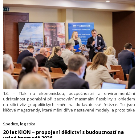
1.6. – Tlak na ekonomickou, bezpečnostní a environmentální
udržitelnost podnikání při zachování maximální flexibility s ohledem
na sílící vliv geopolitických změn na dodavatelské řetězce. To jsou
klíčové megatrendy, které mění dříve nastavené modely, a proto také
logicky rezonovaly v rámci odborného programu již devátého ročníku
logistické konference SpeedCHAIN Slovakia. Ta proběhla v květnu
Spedice, logistika
v konferenčních prostorách hotelu Zochova chata v Modre nedaleko
​20 let KION – propojení dědictví s budoucností na
největšího slovenského logistického parku v Senci.
valné hromadě 2026