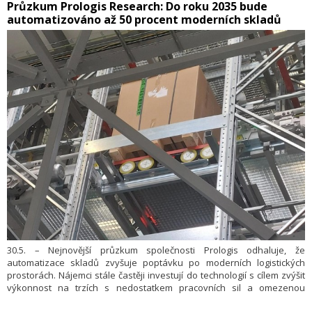
​Průzkum Prologis Research: Do roku 2035 bude
skladech, přístavech i logistických centrech – jako hnací síla svého
automatizováno až 50 procent moderních skladů
odvětví.
30.5. – Nejnovější průzkum společnosti Prologis odhaluje, že
automatizace skladů zvyšuje poptávku po moderních logistických
prostorách. Nájemci stále častěji investují do technologií s cílem zvýšit
výkonnost na trzích s nedostatkem pracovních sil a omezenou
nabídkou pozemků. Mezi ně patří i širší okolí Prahy.