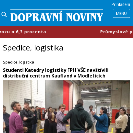
Přihlášení
MENU
​Průmyslové parky se mění, firmy cht
Spedice, logistika
Spedice, logistika
​Studenti Katedry logistiky FPH VŠE navštívili
distribuční centrum Kaufland v Modleticích