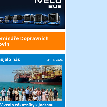
emináře Dopravních
ovin
ujalo nás
31. 7. 2026
V vzala zákazníky k Jadranu