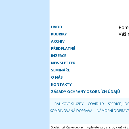
ÚVOD
Pomo
Váš 
RUBRIKY
ARCHIV
PŘEDPLATNÉ
INZERCE
NEWSLETTER
SEMINÁŘE
O NÁS
KONTAKTY
ZÁSADY OCHRANY OSOBNÍCH ÚDAJŮ
BALÍKOVÉ SLUŽBY
COVID-19
SPEDICE, LOG
KOMBINOVANÁ DOPRAVA
NÁMOŘNÍ DOPRAV
Společnost České dopravní vydavatelství, s. r. o., využívá