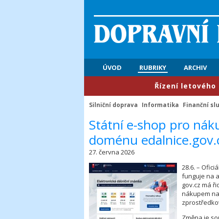
ÚVOD
RUBRIKY
ARCHIV
​Řízení letového provoz
Silniční doprava
Informatika
Finanční sl
​Státní e-shop pro ná
doménu edalnice.gov.
27. června 2026
28.6. – Ofic
funguje na 
gov.cz má ři
nákupem na s
zprostředko
Změna je sou