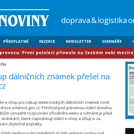
doprava
&
logistika
o
PŘEDPLATNÉ
INZERCE
NEWSLETTER
SEMINÁŘE
u: První pololetí přineslo na českém nebi meziročně ná
užby
kup dálničních známek přešel na
cz
iální e-shop pro nákup elektronických dálničních známek nově
adrese edalnice.gov.cz. Přechod pod jednotnou státní doménu
dičům usnadnit rozpoznání oficiálního webu a ochránit je před
tránkách, které napodobují státní e-shop a účtují si za
vání zbytečné poplatky.
částí sjednocování digitálních služeb veřejné správy pod