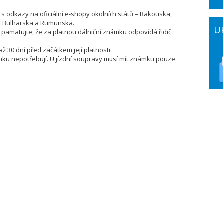
s odkazy na oficiální e-shopy okolních států – Rakouska,
, Bulharska a Rumunska.
U
 pamatujte, že za platnou dálniční známku odpovídá řidič
ž 30 dní před začátkem její platnosti.
ámku nepotřebují. U jízdní soupravy musí mít známku pouze