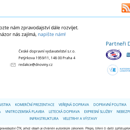
zte nám zpravodajství dále rozvíjet.
názor nás zajímá,
napište nám!
Partneři 
České dopravní vydavatelství s.r.o.
Petýrkova 1959/11, 148 00 Praha 4
redakce@dnoviny.cz
ISTIKA
KOMERČNÍ PREZENTACE
VEŘEJNÁ DOPRAVA
DOPRAVNÍ POLITIKA
A
VNITROZEMSKÁ PLAVBA
LETECKÁ DOPRAVA
EXPRESNÍ SLUŽBY
NEBEZP
INFRASTRUKTURA
VELETRHY A VÝSTAVY
 zpravodajství ČTK, jehož obsah je chráněn autorským zákonem. Přepis, šíření či další zpřístupňov