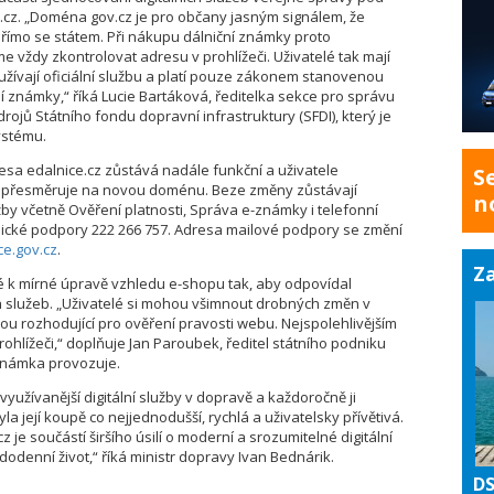
cz. „Doména gov.cz je pro občany jasným signálem, že
římo se státem. Při nákupu dálniční známky proto
 vždy zkontrolovat adresu v prohlížeči. Uživatelé tak mají
využívají oficiální službu a platí pouze zákonem stanovenou
í známky,“ říká Lucie Bartáková, ředitelka sekce pro správu
drojů Státního fondu dopravní infrastruktury (SFDI), který je
ystému.
sa edalnice.cz zůstává nadále funkční a uživatele
S
 přesměruje na novou doménu. Beze změny zůstávají
n
by včetně Ověření platnosti, Správa e-známky i telefonní
nické podpory 222 266 757. Adresa mailové podpory se změní
ce.gov.cz
.
Za
 k mírné úpravě vzhledu e-shopu tak, aby odpovídal
ích služeb. „Uživatelé si mohou všimnout drobných změn v
sou rozhodující pro ověření pravosti webu. Nejspolehlivějším
ohlížeči,“ doplňuje Jan Paroubek, ředitel státního podniku
 známka provozuje.
využívanější digitální služby v dopravě a každoročně ji
byla její koupě co nejjednodušší, rychlá a uživatelsky přívětivá.
e součástí širšího úsilí o moderní a srozumitelné digitální
ždodenní život,“ říká ministr dopravy Ivan Bednárik.
DS