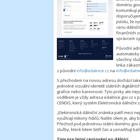
doménu gov.
komunikují p
doporučujeme
jistotu, že 
cenu dálničn
finančních z
správcem s
Původní adre
automaticky
všechny služ
linka zákaz
z původní
info@edalnice.cz
na
info@edalni
S přechodem na novou adresu dochází také
jednotné vizuální identitě státních digitáln
grafice nebo barevnosti. Tyto prvky ale nej
vodítkem je vždy adresa edalnice.gov.cz v pr
CENDIS, který systém Elektronická dálniční
„Elektronická dálniční známka patří mezi nej
využívají miliony řidičů. Naším cílem je, aby 
Přechod pod jednotnou státní doménu gov.cz j
služby, které lidem šetří čas a usnadňují ka
Tipy pro letní cestování po dálnici