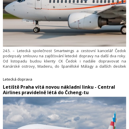
24.5. – Letecká společnost Smartwings a cestovní kancelář Čedok
podepsaly smlouvu na zajišťování letecké dopravy na další dva roky.
Od listopadu budou klienty CK Čedok i nadále dopravovat na
Kanárské ostrovy, Madeiru, do španělské Málagy a dalších desítek
destinací moderní letadla největšího českého leteckého dopravce.
Letecká doprava
​Letiště Praha vítá novou nákladní linku - Central
Airlines pravidelně létá do Čcheng-tu