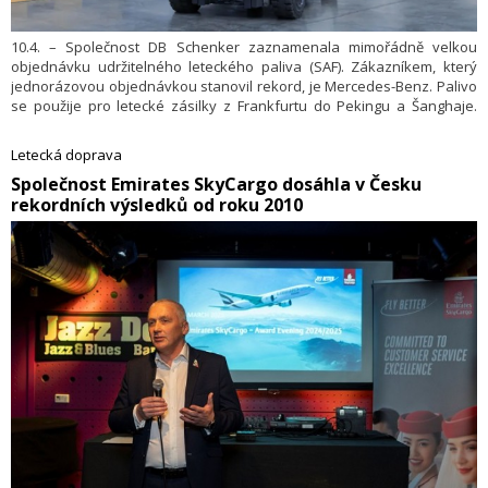
10.4. – Společnost DB Schenker zaznamenala mimořádně velkou
objednávku udržitelného leteckého paliva (SAF). Zákazníkem, který
jednorázovou objednávkou stanovil rekord, je Mercedes-Benz. Palivo
se použije pro letecké zásilky z Frankfurtu do Pekingu a Šanghaje.
Mercedes-Benz ho objednal přibližně 13 000 tun, což sníží emise
automobilky o 40 000 tun.
Letecká doprava
​Společnost Emirates SkyCargo dosáhla v Česku
rekordních výsledků od roku 2010