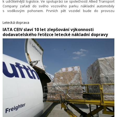
k udržitelnější logistice. Ve spolupráci se společností Allied Transport
Company zařadí do svého vozového parku nákladní automobily
s vodíkovým pohonem. Prvních pět vozidel bude do provozu
nasazeno v prvním čtvrtletí roku 2026.
Letecká doprava
​IATA CEIV slaví 10 let zlepšování výkonnosti
dodavatelského řetězce letecké nákladní dopravy