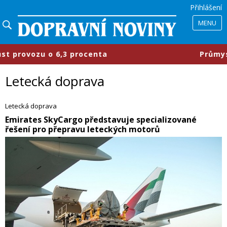
Přihlášení
MENU
nta
​Průmyslové parky se mění, fir
Letecká doprava
Letecká doprava
​Emirates SkyCargo představuje specializované
řešení pro přepravu leteckých motorů