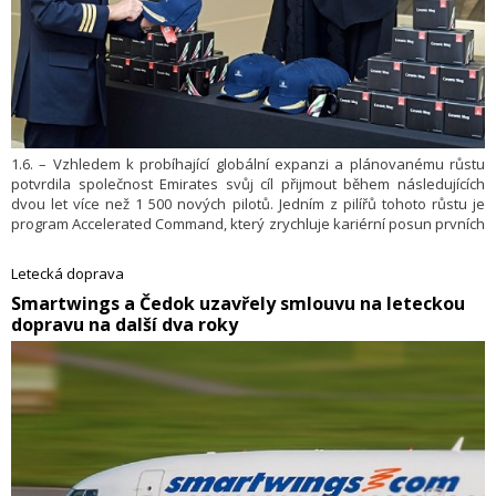
1.6. – Vzhledem k probíhající globální expanzi a plánovanému růstu
potvrdila společnost Emirates svůj cíl přijmout během následujících
dvou let více než 1 500 nových pilotů. Jedním z pilířů tohoto růstu je
program Accelerated Command, který zrychluje kariérní posun prvních
důstojníků na pozici kapitána. Aktuálně více než 80 pilotů postupuje
tímto programem směrem k velitelské funkci.
Letecká doprava
​Smartwings a Čedok uzavřely smlouvu na leteckou
dopravu na další dva roky