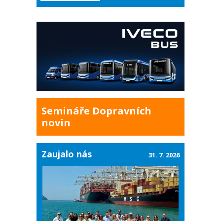
Semináře Dopravních
novin
Zaujalo nás
31. 7. 2026