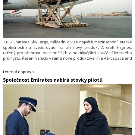
7.6. – Emirates SkyCargo, nákladní divize největší mezinárodní letecké
společnosti na světě, uvádí na trh nový produkt Aircraft Engines,
určený pro přepravu nejcennějších a nejcitlivějších součástí leteckého
průmyslu. Řešení vzniklo v rámci nové produktové linie Aerospace and
Engineering, která kombinuje maximální odbornost s rychlostí a
efektivitou.
Letecká doprava
​Společnost Emirates nabírá stovky pilotů