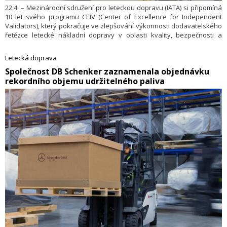
22.4. – Mezinárodní sdružení pro leteckou dopravu (IATA) si připomíná
10 let svého programu CEIV (Center of Excellence for Independent
Validators), který pokračuje ve zlepšování výkonnosti dodavatelského
řetězce letecké nákladní dopravy v oblasti kvality, bezpečnosti a
dodržování předpisů.
Letecká doprava
​Společnost DB Schenker zaznamenala objednávku
rekordního objemu udržitelného paliva