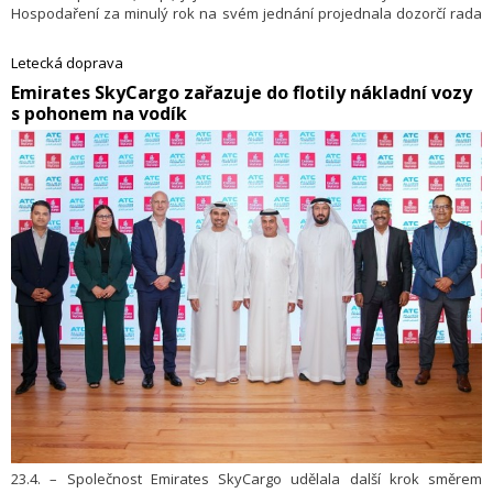
Hospodaření za minulý rok na svém jednání projednala dozorčí rada
podniku a doporučila zakladateli ke schválení.
Letecká doprava
​Emirates SkyCargo zařazuje do flotily nákladní vozy
s pohonem na vodík
23.4. – Společnost Emirates SkyCargo udělala další krok směrem