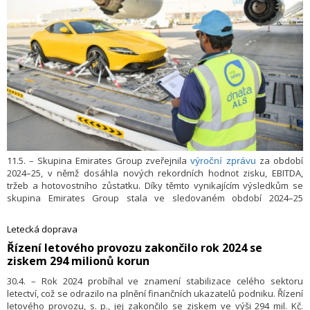
11.5. – Skupina Emirates Group zveřejnila
za období
výroční zprávu
2024–25, v němž dosáhla nových rekordních hodnot zisku, EBITDA,
tržeb a hotovostního zůstatku. Díky těmto vynikajícím výsledkům se
skupina Emirates Group stala ve sledovaném období 2024–25
celosvětově nejziskovější leteckou skupinou, přičemž Emirates
vykázala nejlepší výsledek ve své historii a stala se tak nejziskovější
Letecká doprava
leteckou společností na světě.
​Řízení letového provozu zakončilo rok 2024 se
ziskem 294 milionů korun
30.4. – Rok 2024 probíhal ve znamení stabilizace celého sektoru
letectví, což se odrazilo na plnění finančních ukazatelů podniku. Řízení
letového provozu, s. p., jej zakončilo se ziskem ve výši 294 mil. Kč.