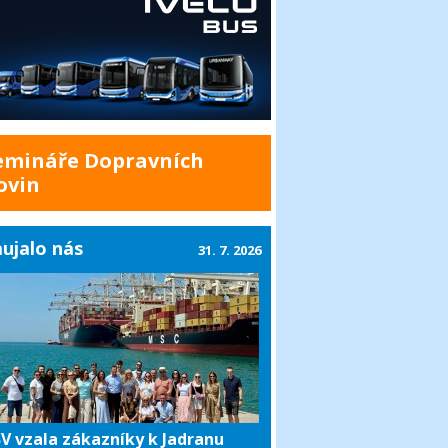
emináře Dopravních
ovin
ujalo nás
31. 7. 2026
V vzala zákazníky k Jadranu