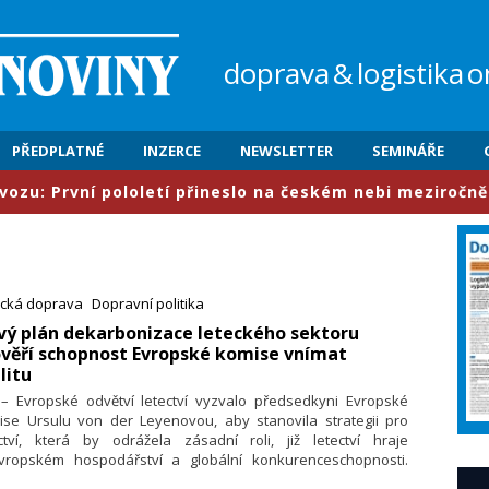
doprava
&
logistika
o
PŘEDPLATNÉ
INZERCE
NEWSLETTER
SEMINÁŘE
 pololetí přineslo na českém nebi meziročně nárůst pro
ecká doprava
Dopravní politika
vý plán dekarbonizace leteckého sektoru
věří schopnost Evropské komise vnímat
litu
. – Evropské odvětví letectví vyzvalo předsedkyni Evropské
ise Ursulu von der Leyenovou, aby stanovila strategii pro
ectví, která by odrážela zásadní roli, již letectví hraje
vropském hospodářství a globální konkurenceschop­nosti.
 strategie v oblasti letectví musí přijmout doporučení Maria