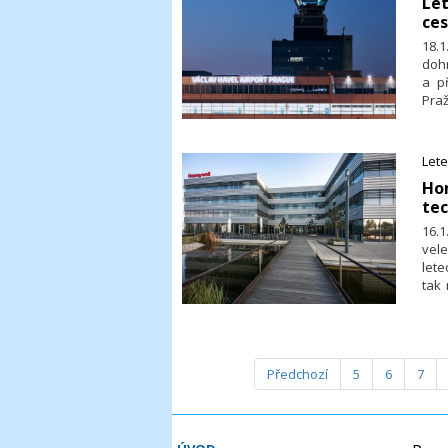
​Le
ces
18.
dohr
a př
Praž
zpr
181 
Let
​Ho
te
16.1
vel
lete
tak 
opt
bez
CES 
Předchozí
5
6
7