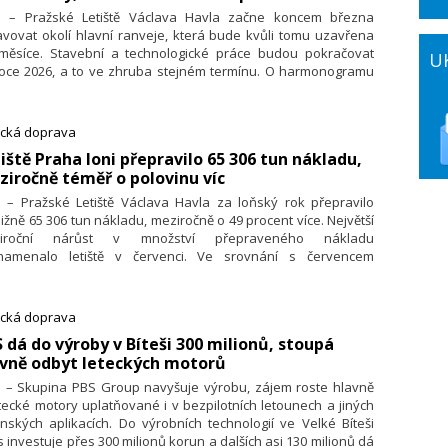
1. – Pražské Letiště Václava Havla začne koncem března
vovat okolí hlavní ranveje, která bude kvůli tomu uzavřena
 měsíce. Stavební a technologické práce budou pokračovat
U
 roce 2026, a to ve zhruba stejném termínu. O harmonogramu
v informovalo letiště v tiskové zprávě. V době uzavírky hlavní
hy bude letecký provoz převeden na vedlejší, která svými
etovými a odletovými směry vede letadla nad hustě osídlenými
ecká doprava
mi Prahy a Středočeského kra­je.
tiště Praha loni přepravilo 65 306 tun nákladu,
iročně téměř o polovinu víc
. – Pražské Letiště Václava Havla za loňský rok přepravilo
ližně 65 306 tun nákladu, meziročně o 49 procent více. Největší
iroční nárůst v množství přepraveného nákladu
namenalo letiště v červenci. Ve srovnání s červencem
 činil nárůst 74 procent a letiště přepravilo 6109 tun nákladu.
ývá to ze statistik zveřejněných na jeho webu. Příčinou růstu
ětší míra využívání letů s cestujícími k přepravě nákladu, řekl
ecká doprava
čí letiště Jiří Hannich.
 dá do výroby v Bíteši 300 milionů, stoupá
avně odbyt leteckých motorů
1. – Skupina PBS Group navyšuje výrobu, zájem roste hlavně
tecké motory uplatňované i v bezpilotních letounech a jiných
nských aplikacích. Do výrobních technologií ve Velké Bíteši
s investuje přes 300 milionů korun a dalších asi 130 milionů dá