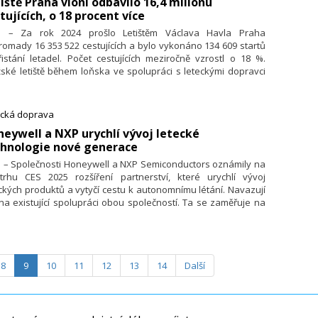
tiště Praha vloni odbavilo 16,4 milionu
tujících, o 18 procent více
1. – Za rok 2024 prošlo Letištěm Václava Havla Praha
omady 16 353 522 cestujících a bylo vykonáno 134 609 startů
istání letadel. Počet cestujících meziročně vzrostl o 18 %.
ské letiště během loňska ve spolupráci s leteckými dopravci
ovoznilo 41 nových linek a celkem nabídlo přímé spojení do
destinací.
ecká doprava
neywell a NXP urychlí vývoj letecké
chnologie nové generace
. – Společnosti Honeywell a NXP Semiconductors oznámily na
etrhu CES 2025 rozšíření partnerství, které urychlí vývoj
ckých produktů a vytyčí cestu k autonomnímu létání. Navazují
na existující spolupráci obou společností. Ta se zaměřuje na
imalizaci způsobu, jakým systémy řízení budov snímají a
pečně řídí spotřebu energie (oznámena byla na veletrhu
2024).
8
9
10
11
12
13
14
Další