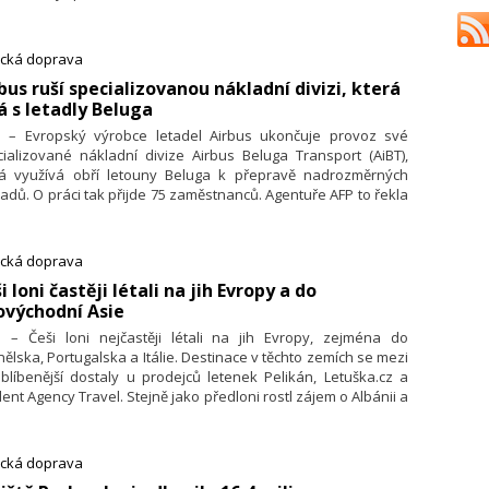
vývoje nových produktů. Při představení nových pecí ve
várně minulý týden to řekl výkonný ředitel skupiny Pavel
al. Uvedl, že letos čeká skupinu také plnohodnotné zahájení
ecká doprava
oby proudových motorů v Americe pro tamní zákazníky a
rbus ruší specializovanou nákladní divizi, která
jení aktivit v Indii.
á s letadly Beluga
1. – Evropský výrobce letadel Airbus ukončuje provoz své
ializované nákladní divize Airbus Beluga Transport (AiBT),
rá využívá obří letouny Beluga k přepravě nadrozměrných
adů. O práci tak přijde 75 zaměstnanců. Agentuře AFP to řekla
včí společnosti, podle které všechny lety provozované AiBT
 s okamžitou platností pozastaveny.
ecká doprava
ši loni častěji létali na jih Evropy a do
ovýchodní Asie
1. – Češi loni nejčastěji létali na jih Evropy, zejména do
ělska, Portugalska a Itálie. Destinace v těchto zemích se mezi
blíbenější dostaly u prodejců letenek Pelikán, Letuška.cz a
ent Agency Travel. Stejně jako předloni rostl zájem o Albánii a
ě jihovýchodní Asie nebo Japonsko. Vyplývá to z informací
ejců letenek. Lidé si letenky loni častěji pojišťovali. Prodejce
ikán také zaznamenal meziročně o 45 procent více rezervací
ecká doprava
 mobilní aplikaci.