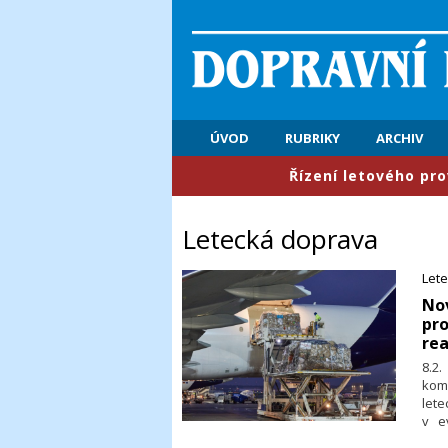
ÚVOD
RUBRIKY
ARCHIV
​Řízení letového provozu: První
Letecká doprava
Let
​No
pro
rea
8.2
kom
let
v e
Tato