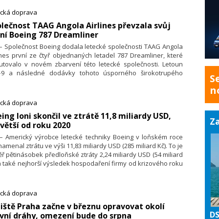
ghiho a napomoci přechodu tohoto odvětví na čistý nulový
ecká doprava
voz. Evropské letecké společnosti, letiště, poskytovatelé
ových navigačních služeb a civilní letecký průmysl proto
olečnost TAAG Angola Airlines převzala svůj
racovali seznam politických doporučení adresovaných
ní Boeing 787 Dreamliner
opské komisi – spolu s aktualizací svého stěžejního plánu
 – Společnost Boeing dodala letecké společnosti TAAG Angola
arbonizace Cíl 2050 – Cesta k nulovému podílu evropského
ines první ze čtyř objednaných letadel 787 Dreamliner, které
ectví (Destination 2050 — A Route to Net Zero European
utovalo v novém zbarvení této letecké společnosti. Letoun
tion).
–9 a následné dodávky tohoto úsporného širokotrupého
S
unu mají posunout plány letecké společnosti na modernizaci
n
ily a možnosti dálkových letů a mají přivést do Angoly více
tujících a obchodu s nejmodernějším komerčním letadlem
ecká doprava
oru. Uvedla to společnost Boeing
eing loni skončil ve ztrátě 11,8 miliardy USD,
Za
větší od roku 2020
 – Americký výrobce letecké techniky Boeing v loňském roce
amenal ztrátu ve výši 11,83 miliardy USD (285 miliard Kč). To je
ř pětinásobek předloňské ztráty 2,24 miliardy USD (54 miliard
a také nejhorší výsledek hospodaření firmy od krizového roku
. Výsledky společnost zveřejnila v úterý.
ecká doprava
tiště Praha začne v březnu opravovat okolí
DS
vní dráhy, omezení bude do srpna