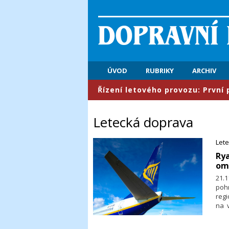
ÚVOD
RUBRIKY
ARCHIV
​Řízení letového provozu: První pololetí př
Letecká doprava
Let
Rya
ome
21.
pohr
regi
na 
AFP.