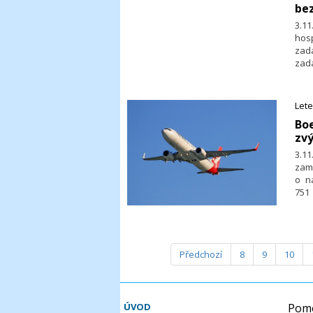
bez
3.11
hos
zad
zad
pra
zprá
Let
​Bo
zvý
3.1
zam
o n
751
Blo
běh
odmí
o 2
Předchozí
8
9
10
odm
pak 
ÚVOD
Pomo