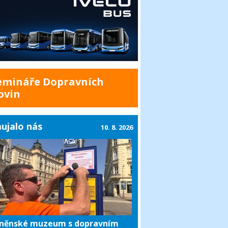
emináře Dopravních
ovin
ujalo nás
10. 8. 2026
něnské muzeum s dopravním