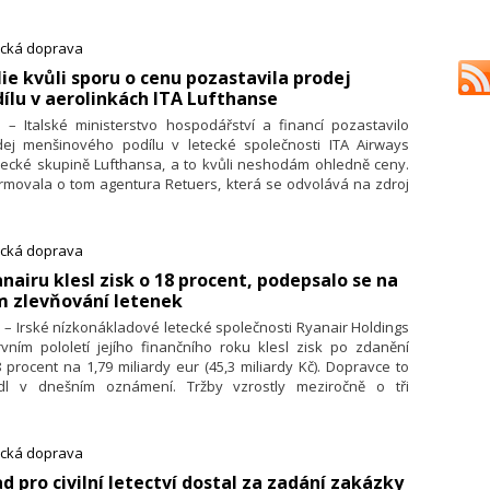
 před zdaněním ve stejném období loňského roku.
ecká doprava
álie kvůli sporu o cenu pozastavila prodej
ílu v aerolinkách ITA Lufthanse
. – Italské ministerstvo hospodářství a financí pozastavilo
dej menšinového podílu v letecké společnosti ITA Airways
ecké skupině Lufthansa, a to kvůli neshodám ohledně ceny.
rmovala o tom agentura Retuers, která se odvolává na zdroj
známený s obsahem jednání. Ministerstvo se podle italského
íku Corriere della Sera s Lufthansou pře o zvýšení ceny
eset milionů eur. Hodnota transakce měla původně činit
ecká doprava
milionů eur (8,2 miliardy Kč).
anairu klesl zisk o 18 procent, podepsalo se na
m zlevňování letenek
. – Irské nízkonákladové letecké společnosti Ryanair Holdings
vním pololetí jejího finančního roku klesl zisk po zdanění
 procent na 1,79 miliardy eur (45,3 miliardy Kč). Dopravce to
dl v dnešním oznámení. Tržby vzrostly meziročně o tři
enta na 5,07 miliardy eur (127,35 miliardy Kč). První pololetí
ančního roku 2025 pro největší evropskou nízkonákladovou
linku skončilo v září.
ecká doprava
ad pro civilní letectví dostal za zadání zakázky