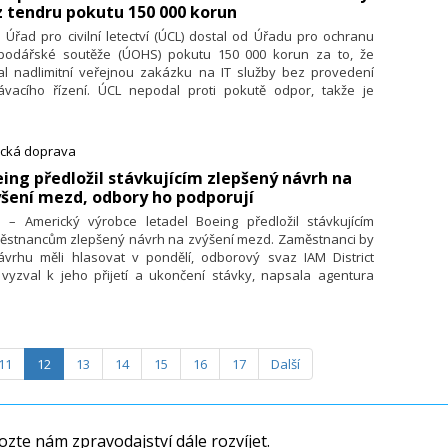
 tendru pokutu 150 000 korun
. Úřad pro civilní letectví (ÚCL) dostal od Úřadu pro ochranu
podářské soutěže (ÚOHS) pokutu 150 000 korun za to, že
al nadlimitní veřejnou zakázku na IT služby bez provedení
ávacího řízení. ÚCL nepodal proti pokutě odpor, takže je
vomocná. Antimonopolní úřad o tom informoval v tiskové
vě.
ecká doprava
eing předložil stávkujícím zlepšený návrh na
šení mezd, odbory ho podporují
1. – Americký výrobce letadel Boeing předložil stávkujícím
ěstnancům zlepšený návrh na zvýšení mezd. Zaměstnanci by
ávrhu měli hlasovat v pondělí, odborový svaz IAM District
 vyzval k jeho přijetí a ukončení stávky, napsala agentura
omberg. Nový návrh předpokládá zvýšení mezd o 38 procent
em čtyř let. Předchozí dva návrhy stávkující zaměstnanci
tli. Podle prvního návrhu se měly mzdy během čtyř let zvýšit
5 procent a podle druhého o 35 procent. První návrh v září
11
12
13
14
15
16
17
Další
ítlo téměř 95 procent zaměstnanců, proti druhému návrhu se
minulý týden postavilo zhruba 64 procent zaměstnanců.
zte nám zpravodajství dále rozvíjet.