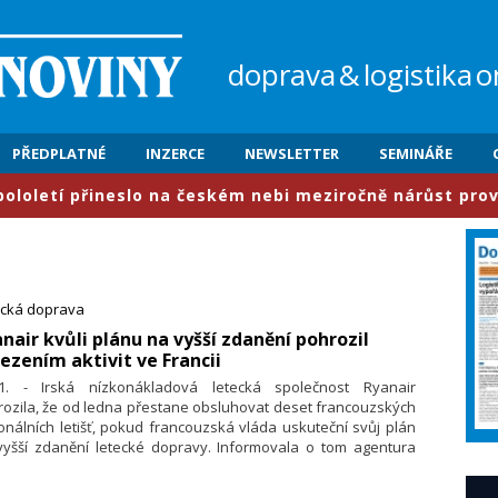
doprava
&
logistika
o
PŘEDPLATNÉ
INZERCE
NEWSLETTER
SEMINÁŘE
ineslo na českém nebi meziročně nárůst provozu o 6,3 pr
ecká doprava
nair kvůli plánu na vyšší zdanění pohrozil
zením aktivit ve Francii
11. - Irská nízkonákladová letecká společnost Ryanair
ozila, že od ledna přestane obsluhovat deset francouzských
onálních letišť, pokud francouzská vláda uskuteční svůj plán
vyšší zdanění letecké dopravy. Informovala o tom agentura