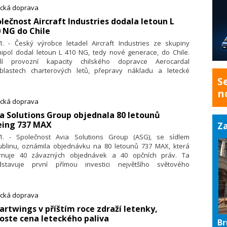
ecká doprava
lečnost Aircraft Industries dodala letoun L
 NG do Chile
11. - Český výrobce letadel Aircraft Industries ze skupiny
ipol dodal letoun L 410 NG, tedy nové generace, do Chile.
ílí provozní kapacity chilského dopravce Aerocardal
blastech charterových letů, přepravy nákladu a letecké
S
hranné služby. Na webových stránkách to uvedli zástupci
lečnosti Aircraft Industries, která sídlí v Kunovicích na
n
rskohradišťsku. Finanční podmínky obchodu podnik
ecká doprava
eřejnil.
a Solutions Group objednala 80 letounů
eing 737 MAX
Za
11. - Společnost Avia Solutions Group (ASG), se sídlem
ublinu, oznámila objednávku na 80 letounů 737 MAX, která
rnuje 40 závazných objednávek a 40 opčních práv. Ta
dstavuje první přímou investici největšího světového
ytovatele ACMI (Aircraft, Crew, Maintenance, and Insurance).
á se o strategický krok, který je součástí dlouhodobého plánu
rozšiřovat kapacity a uspokojit rostoucí globální poptávku po
ecká doprava
atečných letadlech během sezónních vrcholů.
rtwings v příštím roce zdraží letenky,
oste cena leteckého paliva
Br