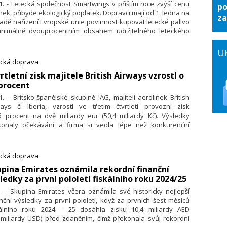
1. - Letecká společnost Smartwings v příštím roce zvýší cenu
po
nek, přibyde ekologický poplatek. Dopravci mají od 1. ledna na
za
adě nařízení Evropské unie povinnost kupovat letecké palivo
inimálně dvouprocentním obsahem udržitelného leteckého
va (SAF). Udržitelné letecké palivo je až pětkrát dražší než
é letecké palivo. Poplatek u Smartwings zvýší cenu letenky
U
i až 15 eur (o 75 korun až 378 korun) za jednosměrnou letenku.
ecká doprava
to řekla mluvčí dopravce Smartwings Vladimíra Dufková.
vrtletní zisk majitele British Airways vzrostl o
procent
1. – Britsko-španělské skupině IAG, majiteli aerolinek British
ways či Iberia, vzrostl ve třetím čtvrtletí provozní zisk
5 procent na dvě miliardy eur (50,4 miliardy Kč). Výsledky
konaly očekávání a firma si vedla lépe než konkurenční
pské aerolinky díky lukrativním trasám přes Atlantik.
ecká doprava
upina Emirates oznámila rekordní finanční
ledky za první pololetí fiskálního roku 2024/25
. – Skupina Emirates včera oznámila své historicky nejlepší
nční výsledky za první pololetí, když za prvních šest měsíců
kálního roku 2024 – 25 dosáhla zisku 10,4 miliardy AED
 miliardy USD) před zdaněním, čímž překonala svůj rekordní