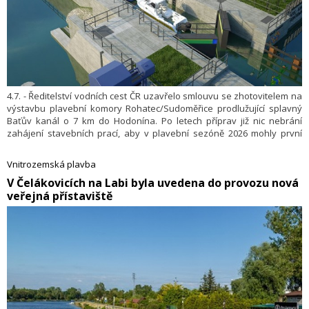
4.7. - Ředitelství vodních cest ČR uzavřelo smlouvu se zhotovitelem na
výstavbu plavební komory Rohatec/Sudoměřice prodlužující splavný
Baťův kanál o 7 km do Hodonína. Po letech příprav již nic nebrání
zahájení stavebních prací, aby v plavební sezóně 2026 mohly první
rekreační lodě proplout z Hodonína až do Otrokovic.
Vnitrozemská plavba
​V Čelákovicích na Labi byla uvedena do provozu nová
veřejná přístaviště