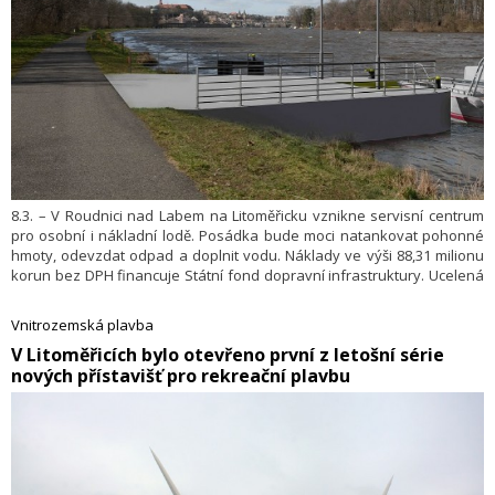
8.3. – V Roudnici nad Labem na Litoměřicku vznikne servisní centrum
pro osobní i nákladní lodě. Posádka bude moci natankovat pohonné
hmoty, odevzdat odpad a doplnit vodu. Náklady ve výši 88,31 milionu
korun bez DPH financuje Státní fond dopravní infrastruktury. Ucelená
síť čerpacích stanic a servisních center na Labi zatím chybí, v Roudnici
bude první, řekl včera ředitel Ředitelství vodních cest (ŘVC)
Vnitrozemská plavba
Lubomír Fojtů.
V Litoměřicích bylo otevřeno první z letošní série
nových přístavišť pro rekreační plavbu