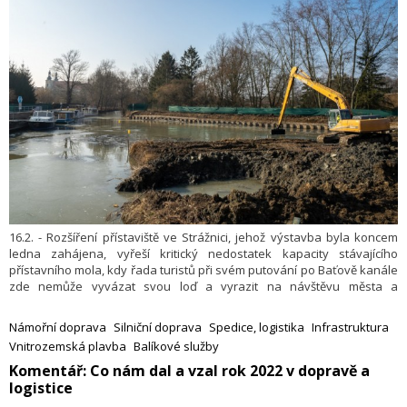
16.2. - Rozšíření přístaviště ve Strážnici, jehož výstavba byla koncem
ledna zahájena, vyřeší kritický nedostatek kapacity stávajícího
přístavního mola, kdy řada turistů při svém putování po Baťově kanále
zde nemůže vyvázat svou loď a vyrazit na návštěvu města a
skanzenu. Ředitelství vodních cest ČR do konce června vybuduje na
pravém břehu moderní přístaviště pro 14 malých plavidel a 1 osobní
Námořní doprava
Silniční doprava
Spedice, logistika
Infrastruktura
loď. Přístaviště díky své neobvyklé koncepci poskytne příjemné místo
Vnitrozemská plavba
Balíkové služby
pro odpočinek a přímý přístup do přilehlého skanzenu.
Komentář: ​Co nám dal a vzal rok 2022 v dopravě a
logistice