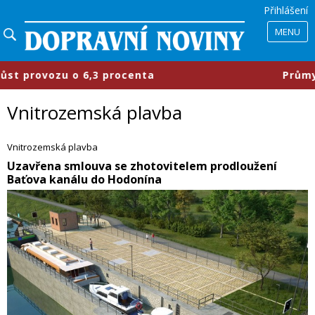
Přihlášení
MENU
procenta
​Průmyslové parky se mění
Vnitrozemská plavba
Vnitrozemská plavba
Uzavřena smlouva se zhotovitelem prodloužení
Baťova kanálu do Hodonína