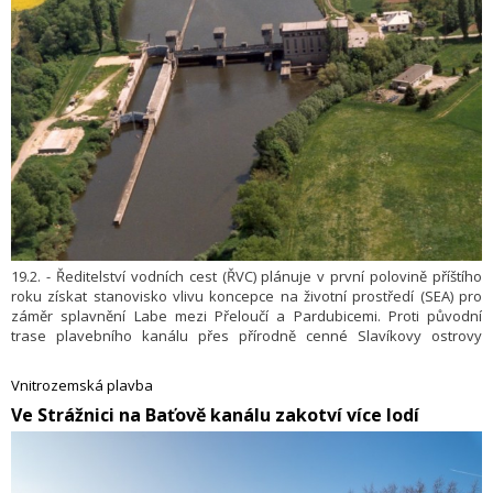
19.2. - Ředitelství vodních cest (ŘVC) plánuje v první polovině příštího
roku získat stanovisko vlivu koncepce na životní prostředí (SEA) pro
záměr splavnění Labe mezi Přeloučí a Pardubicemi. Proti původní
trase plavebního kanálu přes přírodně cenné Slavíkovy ostrovy
dlouhodobě vystupovali ekologové a stavbu úspěšně blokovali. Nové
vedení vodní cesty by se mělo co nejvíce vyhnout celé evropsky
Vnitrozemská plavba
významné lokalitě Louky u Přelouče. Novou trasu, která bude vybrána,
Ve Strážnici na Baťově kanálu zakotví více lodí
bude nutné zanést do krajské územně plánovací dokumentace, uvedl
mluvčí ŘVC Jan Bukovský.