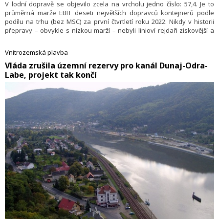
V lodní dopravě se objevilo zcela na vrcholu jedno číslo: 57,4. Je to
průměrná marže EBIT deseti největších dopravců kontejnerů podle
podílu na trhu (bez MSC) za první čtvrtletí roku 2022. Nikdy v historii
přepravy – obvykle s nízkou marží – nebyli linioví rejdaři ziskovější a
pravděpodobně již nikdy nebudou. První čtvrtletí tak znamenalo vrchol
i konec nebývalého boomu.
Vnitrozemská plavba
​Vláda zrušila územní rezervy pro kanál Dunaj-Odra-
Labe, projekt tak končí