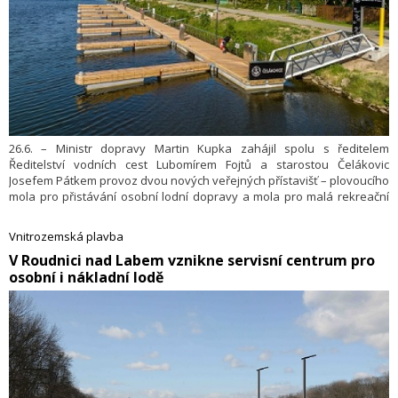
26.6. – Ministr dopravy Martin Kupka zahájil spolu s ředitelem
Ředitelství vodních cest Lubomírem Fojtů a starostou Čelákovic
Josefem Pátkem provoz dvou nových veřejných přístavišť – plovoucího
mola pro přistávání osobní lodní dopravy a mola pro malá rekreační
plavidla do délky 20 m. Čelákovice se tak zařadily do sítě veřejných
přístavišť, kterou v rámci podpory rekreační plavby intenzivně buduje
Vnitrozemská plavba
Ředitelství vodních cest ČR. Zároveň jsou prvním veřejným
​V Roudnici nad Labem vznikne servisní centrum pro
přístavištěm malých plavidel ve Středočeském kraji.
osobní i nákladní lodě