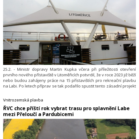
25.2. - Ministr dopravy Martin Kupka včera při příležitosti otevření
prvního nového přístaviště v Litoměřicích potvrdil, že v roce 2023 již běží
nebo budou zahájeny práce na 15 přístavištích pro rekreační plavbu
na Labi. Po letech příprav se tak podařilo spustit tento zásadní projekt
zpřístupnění měst v Polabí rekreační plavbě. Přístaviště v Litoměřicích
vybudované Ředitelstvím vodních cest ČR nyní zajistí nejen
Vnitrozemská plavba
bezpečnější a pohodlnější stání plavidel, ale také přípojky elektřiny a
ŘVC chce příští rok vybrat trasu pro splavnění Labe
vody, obdobně jako na jiných nových přístavištích.
mezi Přeloučí a Pardubicemi