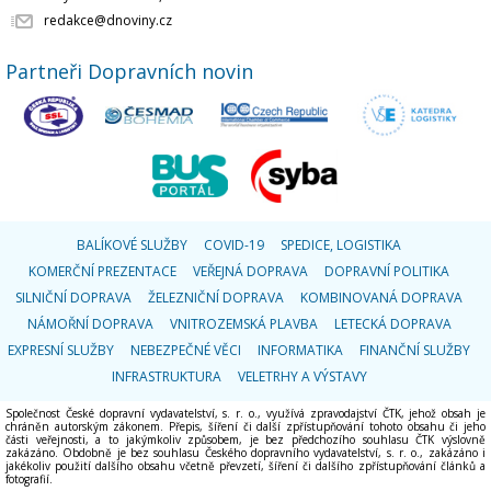
redakce@dnoviny.cz
Partneři Dopravních novin
BALÍKOVÉ SLUŽBY
COVID-19
SPEDICE, LOGISTIKA
KOMERČNÍ PREZENTACE
VEŘEJNÁ DOPRAVA
DOPRAVNÍ POLITIKA
SILNIČNÍ DOPRAVA
ŽELEZNIČNÍ DOPRAVA
KOMBINOVANÁ DOPRAVA
NÁMOŘNÍ DOPRAVA
VNITROZEMSKÁ PLAVBA
LETECKÁ DOPRAVA
EXPRESNÍ SLUŽBY
NEBEZPEČNÉ VĚCI
INFORMATIKA
FINANČNÍ SLUŽBY
INFRASTRUKTURA
VELETRHY A VÝSTAVY
Společnost České dopravní vydavatelství, s. r. o., využívá zpravodajství ČTK, jehož obsah je
chráněn autorským zákonem. Přepis, šíření či další zpřístupňování tohoto obsahu či jeho
části veřejnosti, a to jakýmkoliv způsobem, je bez předchozího souhlasu ČTK výslovně
zakázáno. Obdobně je bez souhlasu Českého dopravního vydavatelství, s. r. o., zakázáno i
jakékoliv použití dalšího obsahu včetně převzetí, šíření či dalšího zpřístupňování článků a
fotografií.