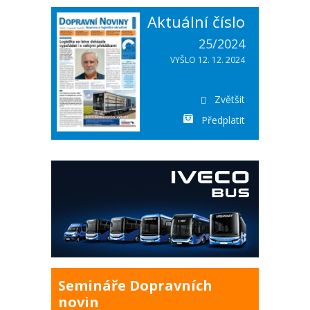
Aktuální číslo
25/2024
VYŠLO 12. 12. 2024
Zvětšit
Předplatit
Semináře Dopravních
novin