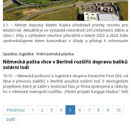
3.1. – Ministr dopravy Martin Kupka představil priority resortu pro
letošní rok. Aktuálně je ve výstavbě rekordních 241,3 kilometrů dálnic a
silnic I. třídy s výhledem otevření převážně v letech 2023 a 2024. Dále
zjednodušujeme lidem komunikaci s úřady a přístup k informacím
v dopravní oblasti, přibydou i další funkce Portálu dopravy, navrhli
jsme zpřehlednění bodového systému a chystáme se na zrušení
Spedice, logistika
Vnitrozemská plavba
velkých techničáků od počátku roku 2024. Pokračuje i příprava
​Německá pošta chce v Berlíně rozšířit dopravu balíků
dálničních staveb: např. na D 35 se nyní hledá zhotovitel hned
solární lodí
4 dalších úseků směrem k Mohelnici.
19.12. – Německá poštovní a logistická skupina Deutsche Post DHL od
října k převozu balíčků v Berlíně používá solární loď. S ekologickým
projektem, který je zatím v testovací fázi, je firma spokojená a ráda by
ho v německé metropoli rozšířila. „Pilotní projekt funguje hladce,“ řekl
šéf berlínského balíkového střediska Sven Goerke. V říjnu, při
zahájení provozu, novinářům řekl, že věří v brzké vybudování flotily
bezemisních poštovních plavidel. Zhruba po dvou měsících provozu
Předchozí
1
2
3
4
5
6
7
8
9
10
nyní oznámil, že poštovní společnost by v Berlíně na Sprévě a jejích
kanálech chtěla využívat ještě další solární loď.
Další