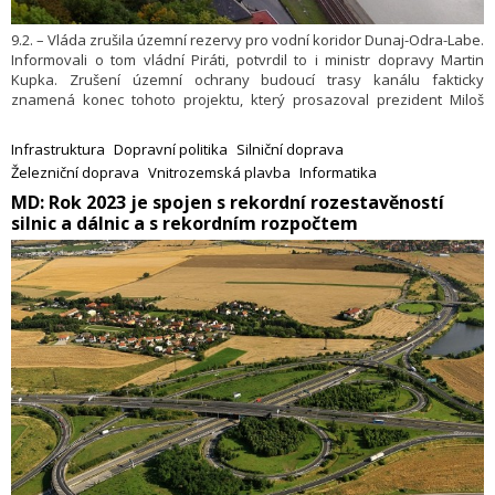
9.2. – Vláda zrušila územní rezervy pro vodní koridor Dunaj-Odra-Labe.
Informovali o tom vládní Piráti, potvrdil to i ministr dopravy Martin
Kupka. Zrušení územní ochrany budoucí trasy kanálu fakticky
znamená konec tohoto projektu, který prosazoval prezident Miloš
Zeman. Vládní koalice se ke zrušení kanálu zavázala v programovém
prohlášení. Náměstek moravskoslezského hejtmana Jakub Unucka a
Infrastruktura
Dopravní politika
Silniční doprava
ostravský primátor Tomáš Macura řekli, že rozhodnutí vlády vítají. Vítá
Železniční doprava
Vnitrozemská plavba
Informatika
to i Zlínský a Olomoucký kraj.
​MD: Rok 2023 je spojen s rekordní rozestavěností
silnic a dálnic a s rekordním rozpočtem