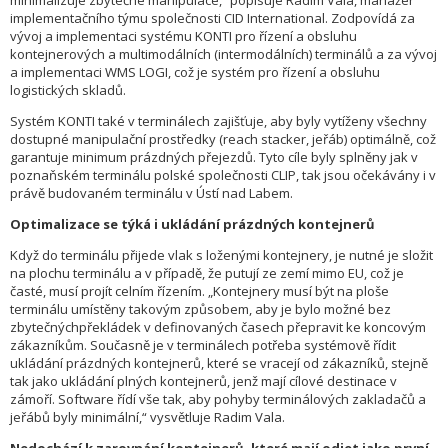
minimalizuje zbytečné manipulace,“ popisuje Radim Vala, manažer
implementačního týmu společnosti CID International. Zodpovídá za
vývoj a implementaci systému KONTI pro řízení a obsluhu
kontejnerových a multimodálních (intermodálních) terminálů a za vývoj
a implementaci WMS LOGI, což je systém pro řízení a obsluhu
logistických skladů.
Systém KONTI také v terminálech zajišťuje, aby byly vytíženy všechny
dostupné manipulační prostředky (reach stacker, jeřáb) optimálně, což
garantuje minimum prázdných přejezdů. Tyto cíle byly splněny jak v
poznaňském terminálu polské společnosti CLIP, tak jsou očekávány i v
právě budovaném terminálu v Ústí nad Labem.
Optimalizace se týká i ukládání prázdných kontejnerů
Když do terminálu přijede vlak s loženými kontejnery, je nutné je složit
na plochu terminálu a v případě, že putují ze zemí mimo EU, což je
časté, musí projít celním řízením. „Kontejnery musí být na ploše
terminálu umístěny takovým způsobem, aby je bylo možné bez
zbytečnýchpřekládek v definovaných časech přepravit ke koncovým
zákazníkům. Současně je v terminálech potřeba systémově řídit
ukládání prázdných kontejnerů, které se vracejí od zákazníků, stejně
tak jako ukládání plných kontejnerů, jenž mají cílové destinace v
zámoří. Software řídí vše tak, aby pohyby terminálových zakladačů a
jeřábů byly minimální,“ vysvětluje Radim Vala.