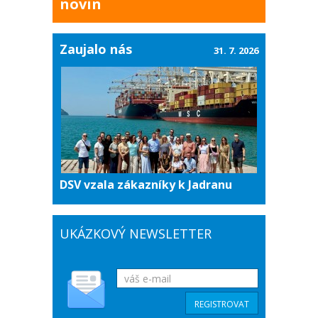
novin
Zaujalo nás
31. 7. 2026
DSV vzala zákazníky k Jadranu
UKÁZKOVÝ NEWSLETTER