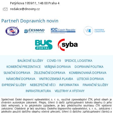
Petýrkova 1959/11, 148 00 Praha 4
redakce@dnoviny.cz
Partneři Dopravních novin
BALÍKOVÉ SLUŽBY
COVID-19
SPEDICE, LOGISTIKA
KOMERČNÍ PREZENTACE
VEŘEJNÁ DOPRAVA
DOPRAVNÍ POLITIKA
SILNIČNÍ DOPRAVA
ŽELEZNIČNÍ DOPRAVA
KOMBINOVANÁ DOPRAVA
NÁMOŘNÍ DOPRAVA
VNITROZEMSKÁ PLAVBA
LETECKÁ DOPRAVA
EXPRESNÍ SLUŽBY
NEBEZPEČNÉ VĚCI
INFORMATIKA
FINANČNÍ SLUŽBY
INFRASTRUKTURA
VELETRHY A VÝSTAVY
Společnost České dopravní vydavatelství, s. r. o., využívá zpravodajství ČTK, jehož obsah je
chráněn autorským zákonem. Přepis, šíření či další zpřístupňování tohoto obsahu či jeho
části veřejnosti, a to jakýmkoliv způsobem, je bez předchozího souhlasu ČTK výslovně
zakázáno. Obdobně je bez souhlasu Českého dopravního vydavatelství, s. r. o., zakázáno i
jakékoliv použití dalšího obsahu včetně převzetí, šíření či dalšího zpřístupňování článků a