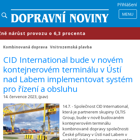
Přihlášení
MENU
árůst provozu o 6,3 procenta
​Prů
Kombinovaná doprava
Vnitrozemská plavba
CID International bude v novém
kontejnerovém terminálu v Ústí
nad Labem implementovat systém
pro řízení a obsluhu
14. července 2023, (pav)
14.7. - Společnost CID International,
která je partnerem skupiny OLTIS
Group, bude v nově budovaném
kontejnerovém terminálu
kombinované dopravy společnosti
České přístavy v Ústí nad Labem v