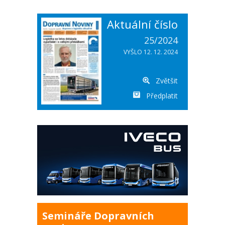
Aktuální číslo
25/2024
VYŠLO 12. 12. 2024
Zvětšit
Předplatit
Semináře Dopravních