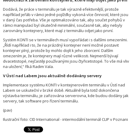
Nedochází k zarovnání kontejnerů, které mají odjet jako první
Dodává, že práce v terminálu je tak výrazně efektivnější, protože
například jeřáb v rámci jedné pojížďky vykoná více činností, které jsou
v daný čas potřeba. Vše je optimalizováno tak, aby součet pohybů v
rámci manipulací byl skutečně minimální, současně tak, aby nebyly
zarovnány kontejnery, které mají z terminálu odjet jako první.
Systém KONTI se v terminálech musí vypořádat i s dalšími omezeními.
„Řídí například i to, že na prázdný kontejner není možné postavit
kontejner plný, protože by mohlo dojít k jeho zborcení. Dalším
omezením je, že kontejnery mají různé velikosti. Nejmenší bývají
dvacetistopé, nejčastěji používanými jsou čtyřicetistopé. To vše má vliv
na uložení,“ říká Radim Vala.
V Ústí nad Labem jsou aktuálně dodávány servery
Implementace systému KONTI v kontejnerovém terminálu v Ústí nad
Labem se uskuteční v brzké době. Aktuálně byla totiž dokončena
výstavba terminálu, je zařizována serverovna, kde budou dodány jak
servery, tak software pro řízení terminálu.
(pav)
Ilustrační foto: CID International - intermodální terminál CLIP v Poznani