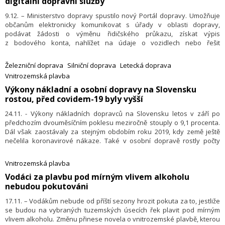
digitální dopravní služby
9.12. – Ministerstvo dopravy spustilo nový Portál dopravy. Umožňuje
občanům elektronicky komunikovat s úřady v oblasti dopravy,
podávat žádosti o výměnu řidičského průkazu, získat výpis
z bodového konta, nahlížet na údaje o vozidlech nebo řešit
elektronické služby v oblasti plavidel, letectví apod. Tento nástroj je
podle resortu dopravy dalším krokem v digitalizaci dopravních agend
Železniční doprava
Silniční doprava
Letecká doprava
do roku 2025.
Vnitrozemská plavba
Výkony nákladní a osobní dopravy na Slovensku
rostou, před covidem-19 byly vyšší
24.11. - Výkony nákladních dopravců na Slovensku letos v září po
předchozím dvouměsíčním poklesu meziročně stouply o 9,1 procenta.
Dál však zaostávaly za stejným obdobím roku 2019, kdy země ještě
nečelila koronavirové nákaze. Také v osobní dopravě rostly počty
cestujících, ale výrazně pomaleji než v předchozích měsících. ČTK o tom
dnes informoval slovenský statistický úřad.
Vnitrozemská plavba
​Vodáci za plavbu pod mírným vlivem alkoholu
nebudou pokutováni
17.11. – Vodákům nebude od příští sezony hrozit pokuta za to, jestliže
se budou na vybraných tuzemských úsecích řek plavit pod mírným
vlivem alkoholu. Změnu přinese novela o vnitrozemské plavbě, kterou