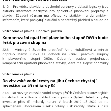
1.10. – Pro vůdce plavidel a obchodní partnery v oblasti logistiky jsou
aktuální informace nezbytné pro spolehlivé plánování přepravy a
plavby. Zásadní význam má přístup ke statickým a dynamickým
informacím, které poskytují aktuální a nepřetržitý přehled o situaci na
vodních cestách. Ve spolupráci třinácti evropských zemí proto bylo
v posledních letech vytvořeno zcela nové on-line prostředí, které
Vnitrozemská plavba
Dopravní politika
informace poskytuje: EuRIS – Evropské Říční Informační Služby. Systém
Kompenzační opatření plavebního stupně Děčín bude
začal fungovat 29. září a jeho služby jsou zdarma.
řešit pracovní skupina
22.8. - Ministryně životního prostředí Anna Hubáčková a ministr
dopravy Martin Kupka se dohodli na vzniku pracovní skupiny
k plavebnímu stupni Děčín. Odborníci budou projednávat
kompenzační opatření plánované stavby, která má zlepšit podmínky
především pro nákladní vodní dopravu na dolním Labi.
Vnitrozemská plavba
Do vltavské vodní cesty na jihu Čech se chystají
investice za tři miliardy Kč
21.8. - Do rozvoje vltavské vodní cesty v jižních Čechách a souvisejících
turistických a kulturních aktivit se v příštích čtyřech letech chystají
investice přes tři miliardy korun. V letech 2019 až 2022 se na
splavněném jihočeském úseku Vltavy uskutečnily státní i další
investice za víc než 450 milionů korun, vzniklo přes třicet nových