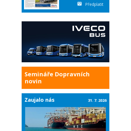
Předplatit
Semináře Dopravních
novin
Zaujalo nás
31. 7. 2026