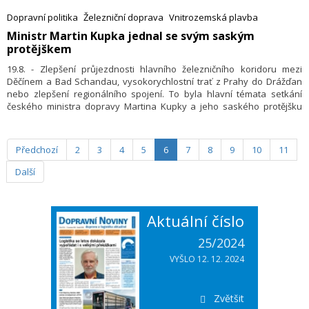
služeb spojených s vodou. Novinářům to řekli zástupci Povodí Vltavy a
Dopravní politika
Železniční doprava
Vnitrozemská plavba
dalších organizací.
Ministr Martin Kupka jednal se svým saským
protějškem
19.8. - Zlepšení průjezdnosti hlavního železničního koridoru mezi
Děčínem a Bad Schandau, vysokorychlostní trať z Prahy do Drážďan
nebo zlepšení regionálního spojení. To byla hlavní témata setkání
českého ministra dopravy Martina Kupky a jeho saského protějšku
Martina Duliga v Königsteinu nedaleko Drážďan. Oba ministři jednali
také o probíhajícím českém předsednictví v Radě EU nebo spolupráci
při zavádění inovací v dopravě.
Předchozí
2
3
4
5
6
7
8
9
10
11
Další
Aktuální číslo
25/2024
VYŠLO 12. 12. 2024
Zvětšit