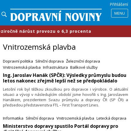
Přihlášení
MENU
čně nárůst provozu o 6,3 procenta
Vnitrozemská plavba
Dopravní politika
Silniční doprava
Železniční doprava
Vnitrozemská plavba
Infrastruktura
Balíkové služby
​Ing. Jaroslav Hanák (SPČR): Výsledky průmyslu budou
letos nakonec zřejmě lepší než se předpokládalo
Letošní rok byl těžkou zkouškou pro dopravce i výrobce. O aktuální
situaci a vývoji v následujícím období jsme hovořili s Ing. Jaroslavem
Hanákem, prezidentem Svazu průmyslu a dopravy ČR (SP ČR) a
předsedou představenstva FTL – First Transport Lines.
Informatika
Silniční doprava
Vnitrozemská plavba
Letecká doprava
​Ministerstvo dopravy spustilo Portál dopravy pro