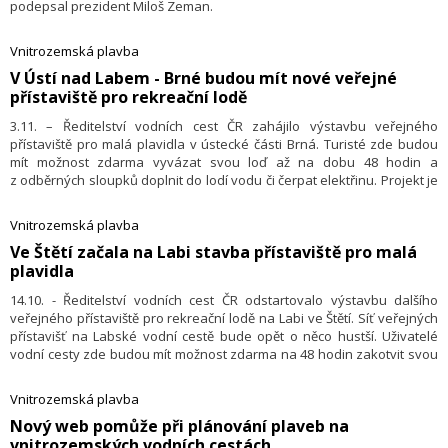
podepsal prezident Miloš Zeman.
Vnitrozemská plavba
​V Ústí nad Labem - Brné budou mít nové veřejné
přístaviště pro rekreační lodě
3.11. – Ředitelství vodních cest ČR zahájilo výstavbu veřejného
přístaviště pro malá plavidla v ústecké části Brná. Turisté zde budou
mít možnost zdarma vyvázat svou loď až na dobu 48 hodin a
z odběrných sloupků doplnit do lodí vodu či čerpat elektřinu. Projekt je
součástí komplexní podpory rekreační plavby formou programu
výstavby veřejných přístavišť na vodní cestě, který Ředitelství vodních
Vnitrozemská plavba
cest ČR dlouhodobě realizuje.
Ve Štětí začala na Labi stavba přístaviště pro malá
plavidla
14.10. - Ředitelství vodních cest ČR odstartovalo výstavbu dalšího
veřejného přístaviště pro rekreační lodě na Labi ve Štětí. Síť veřejných
přístavišť na Labské vodní cestě bude opět o něco hustší. Uživatelé
vodní cesty zde budou mít možnost zdarma na 48 hodin zakotvit svou
loď a z odběrných sloupků pomocí přístavní karty čerpat elektřinu.
Projekt je součástí programu výstavby veřejných přístavišť na vodní
Vnitrozemská plavba
cestě jako podpora rekreační plavby, který Ředitelství vodních cest ČR
​Nový web pomůže při plánování plaveb na
dlouhodobě realizuje.
vnitrozemských vodních cestách