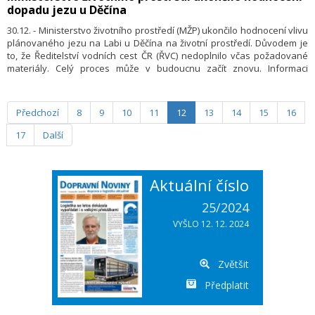
dopadu jezu u Děčína
odvětvích znovu stoupla. Ukazuje to na další poklesy výroby,
v každém případě však na nízké využití průmyslových zařízení“ řekl
30.12. - Ministerstvo životního prostředí (MŽP) ukončilo hodnocení vlivu
Oliver Kahrs, ředitel společnosti Tim Consult. Příkladem je
plánovaného jezu na Labi u Děčína na životní prostředí. Důvodem je
automobilový průmysl. Výroba zde v Německu meziročně poklesla
to, že Ředitelství vodních cest ČR (ŘVC) nedoplnilo včas požadované
o 8 procent a export dokonce o 10 procent. Dopravní ceny naproti
materiály. Celý proces může v budoucnu začít znovu. Informaci
tomu klesaly jen mírně a jsou stále na úrovni předchozího roku.
ekologické organizace Děti Země potvrdilo MŽP.
Předchozí
8
9
10
11
12
13
14
15
16
17
Další
Aktuální číslo
25/2024
VYŠLO 12. 12. 2024
Zvětšit
Předplatit