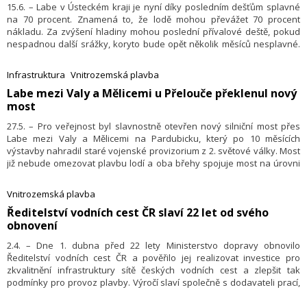
15.6. – Labe v Ústeckém kraji je nyní díky posledním dešťům splavné
na 70 procent. Znamená to, že lodě mohou převážet 70 procent
nákladu. Za zvýšení hladiny mohou poslední přívalové deště, pokud
nespadnou další srážky, koryto bude opět několik měsíců nesplavné.
Řekl to jednatel společnosti Evropská vodní doprava (
EVD
) Lukáš
Hradský. Nejvíce trpí export a import, kdy majitelé firem musí platit
Infrastruktura
Vnitrozemská plavba
násobně vyšší částky za jinou alternativu transportu.
​Labe mezi Valy a Mělicemi u Přelouče překlenul nový
most
27.5. – Pro veřejnost byl slavnostně otevřen nový silniční most přes
Labe mezi Valy a Mělicemi na Pardubicku, který po 10 měsících
výstavby nahradil staré vojenské provizorium z 2. světové války. Most
již nebude omezovat plavbu lodí a oba břehy spojuje most na úrovni
21. století. Zatím se na most vrací pěší a cyklistická doprava ze
souběžné provizorní lávky, která sloužila od srpna loňského roku. Do
Vnitrozemská plavba
měsíce pak po dokončení úprav komunikací na březích začnou most
Ředitelství vodních cest ČR slaví 22 let od svého
opět využívat i automobily.
obnovení
2.4. – Dne 1. dubna před 22 lety Ministerstvo dopravy obnovilo
Ředitelství vodních cest ČR a pověřilo jej realizovat investice pro
zkvalitnění infrastruktury sítě českých vodních cest a zlepšit tak
podmínky pro provoz plavby. Výročí slaví společně s dodavateli prací,
kdy i za nouzového stavu státu pokračuje výstavba na pěti