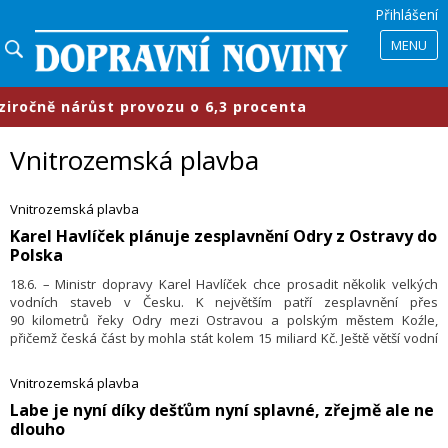
Přihlášení
MENU
ně nárůst provozu o 6,3 procenta
Vnitrozemská plavba
Vnitrozemská plavba
​Karel Havlíček plánuje zesplavnění Odry z Ostravy do
Polska
18.6. – Ministr dopravy Karel Havlíček chce prosadit několik velkých
vodních staveb v Česku. K největším patří zesplavnění přes
90 kilometrů řeky Odry mezi Ostravou a polským městem Koźle,
přičemž česká část by mohla stát kolem 15 miliard Kč. Ještě větší vodní
stavbou by pak mohlo být propojení jezer na severu Čech. Ministr to
včera řekl novinářům. K dalším cílům ministra ve vodní dopravě patří
Vnitrozemská plavba
vyřešení stavu kolem jezů v Děčíně a Přelouči.
Labe je nyní díky dešťům nyní splavné, zřejmě ale ne
dlouho