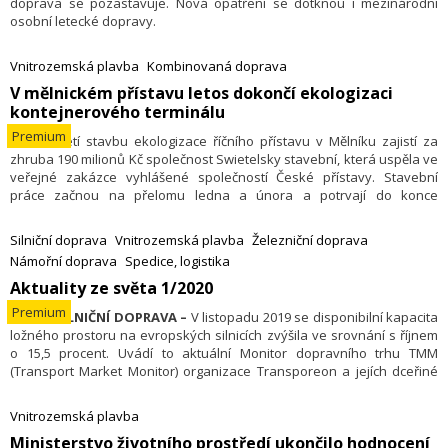
doprava se pozastavuje. Nová opatření se dotknou i mezinárodní
osobní letecké dopravy.
Vnitrozemská plavba
Kombinovaná doprava
V mělnickém přístavu letos dokončí ekologizaci
kontejnerového terminálu
Premium
28.1. - Třetí stavbu ekologizace říčního přístavu v Mělníku zajistí za
zhruba 190 milionů Kč společnost Swietelsky stavební, která uspěla ve
veřejné zakázce vyhlášené společností České přístavy. Stavební
práce začnou na přelomu ledna a února a potrvají do konce
listopadu 2020.
Silniční doprava
Vnitrozemská plavba
Železniční doprava
Námořní doprava
Spedice, logistika
Aktuality ze světa 1/2020
Premium
31.12. -
SILNIČNÍ DOPRAVA –
V listopadu 2019 se disponibilní kapacita
ložného prostoru na evropských silnicích zvýšila ve srovnání s říjnem
o 15,5 procent. Uvádí to aktuální Monitor dopravního trhu TMM
(Transport Market Monitor) organizace Transporeon a jejích dceřiné
společnosti Tim Consult, která je vedoucím poskytovatelem
benchmarkingu a inteligence trhu pro všechny druhy dopravy. Důvody
Vnitrozemská plavba
jsou mj. slábnoucí konjunktura a klesající poptávka po exportu. „Je
Ministerstvo životního prostředí ukončilo hodnocení
zneklidňující, že disponibilní dopravní kapacita v některých klíčových