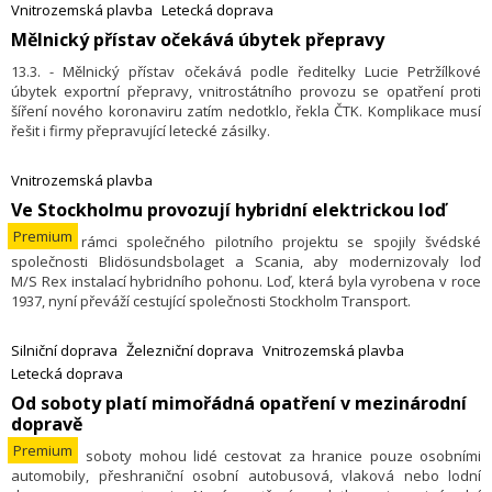
staveništích na Vltavě, Labi i Baťově kanále.
Vnitrozemská plavba
Letecká doprava
Mělnický přístav očekává úbytek přepravy
13.3. - Mělnický přístav očekává podle ředitelky Lucie Petržílkové
úbytek exportní přepravy, vnitrostátního provozu se opatření proti
šíření nového koronaviru zatím nedotklo, řekla ČTK. Komplikace musí
řešit i firmy přepravující letecké zásilky.
Vnitrozemská plavba
Ve Stockholmu provozují hybridní elektrickou loď
Premium
13.3. - V rámci společného pilotního projektu se spojily švédské
společnosti Blidösun­dsbolaget a Scania, aby modernizovaly loď
M/S Rex instalací hybridního pohonu. Loď, která byla vyrobena v roce
1937, nyní převáží cestující společnosti Stockholm Transport.
Silniční doprava
Železniční doprava
Vnitrozemská plavba
Letecká doprava
Od soboty platí mimořádná opatření v mezinárodní
dopravě
Premium
12.3. - Od soboty mohou lidé cestovat za hranice pouze osobními
automobily, přeshraniční osobní autobusová, vlaková nebo lodní