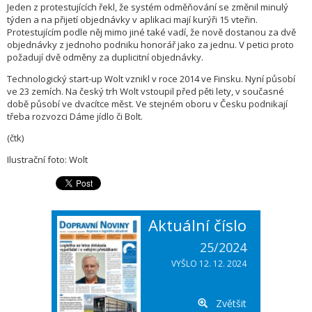
Jeden z protestujících řekl, že systém odměňování se změnil minulý
týden a na přijetí objednávky v aplikaci mají kurýři 15 vteřin.
Protestujícím podle něj mimo jiné také vadí, že nově dostanou za dvě
objednávky z jednoho podniku honorář jako za jednu. V petici proto
požadují dvě odměny za duplicitní objednávky.
Technologický start-up Wolt vznikl v roce 2014 ve Finsku. Nyní působí
ve 23 zemích. Na český trh Wolt vstoupil před pěti lety, v současné
době působí ve dvacítce měst. Ve stejném oboru v Česku podnikají
třeba rozvozci Dáme jídlo či Bolt.
(čtk)
Ilustrační foto: Wolt
Aktuální číslo
25/2024
VYŠLO 12. 12. 2024
Zvětšit