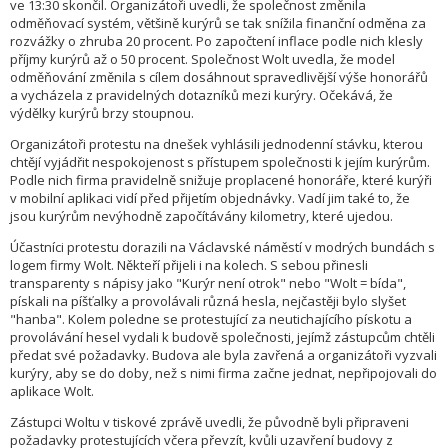
ve 13:30 skončil. Organizátoři uvedli, že společnost změnila
odměňovací systém, většině kurýrů se tak snížila finanční odměna za
rozvážky o zhruba 20 procent. Po započtení inflace podle nich klesly
příjmy kurýrů až o 50 procent. Společnost Wolt uvedla, že model
odměňování změnila s cílem dosáhnout spravedlivější výše honorářů
a vycházela z pravidelných dotazníků mezi kurýry. Očekává, že
výdělky kurýrů brzy stoupnou.
Organizátoři protestu na dnešek vyhlásili jednodenní stávku, kterou
chtějí vyjádřit nespokojenost s přístupem společnosti k jejím kurýrům.
Podle nich firma pravidelně snižuje proplacené honoráře, které kurýři
v mobilní aplikaci vidí před přijetím objednávky. Vadí jim také to, že
jsou kurýrům nevýhodně započítávány kilometry, které ujedou.
Účastníci protestu dorazili na Václavské náměstí v modrých bundách s
logem firmy Wolt. Někteří přijeli i na kolech. S sebou přinesli
transparenty s nápisy jako "Kurýr není otrok" nebo "Wolt = bída",
pískali na píšťalky a provolávali různá hesla, nejčastěji bylo slyšet
"hanba". Kolem poledne se protestující za neutichajícího pískotu a
provolávání hesel vydali k budově společnosti, jejímž zástupcům chtěli
předat své požadavky. Budova ale byla zavřená a organizátoři vyzvali
kurýry, aby se do doby, než s nimi firma začne jednat, nepřipojovali do
aplikace Wolt.
Zástupci Woltu v tiskové zprávě uvedli, že původně byli připraveni
požadavky protestujících včera převzít, kvůli uzavření budovy z