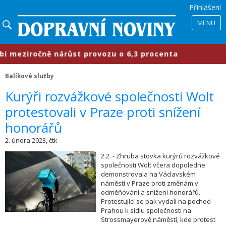
Přihlášení
MENU
eziročně nárůst provozu o 6,3 procenta
Balíkové služby
​Kurýři rozvážkové společnosti Wolt
protestovali v Praze proti snížení
honorářů
2. února 2023, čtk
2.2. - Zhruba stovka kurýrů rozvážkové
společnosti Wolt včera dopoledne
demonstrovala na Václavském
náměstí v Praze proti změnám v
odměňování a snížení honorářů.
Protestující se pak vydali na pochod
Prahou k sídlu společnosti na
Strossmayerově náměstí, kde protest