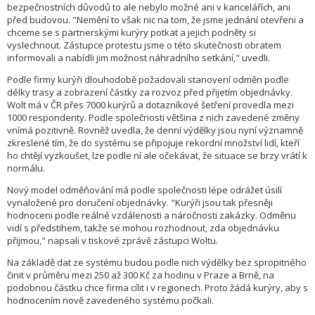
bezpečnostních důvodů to ale nebylo možné ani v kancelářích, ani
před budovou. "Nemění to však nic na tom, že jsme jednání otevřeni a
chceme se s partnerskými kurýry potkat a jejich podněty si
vyslechnout. Zástupce protestu jsme o této skutečnosti obratem
informovali a nabídli jim možnost náhradního setkání," uvedli.
Podle firmy kurýři dlouhodobě požadovali stanovení odměn podle
délky trasy a zobrazení částky za rozvoz před přijetím objednávky.
Wolt má v ČR přes 7000 kurýrů a dotazníkové šetření provedla mezi
1000 respondenty. Podle společnosti většina z nich zavedené změny
vnímá pozitivně. Rovněž uvedla, že denní výdělky jsou nyní významně
zkreslené tím, že do systému se připojuje rekordní množství lidí, kteří
ho chtějí vyzkoušet, lze podle ní ale očekávat, že situace se brzy vrátí k
normálu.
Nový model odměňování má podle společnosti lépe odrážet úsilí
vynaložené pro doručení objednávky. "Kurýři jsou tak přesněji
hodnoceni podle reálné vzdálenosti a náročnosti zakázky. Odměnu
vidí s předstihem, takže se mohou rozhodnout, zda objednávku
přijmou," napsali v tiskové zprávě zástupci Woltu.
Na základě dat ze systému budou podle nich výdělky bez spropitného
činit v průměru mezi 250 až 300 Kč za hodinu v Praze a Brně, na
podobnou částku chce firma cílit i v regionech. Proto žádá kurýry, aby s
hodnocením nově zavedeného systému počkali.