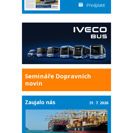
Předplatit
Semináře Dopravních
novin
Zaujalo nás
31. 7. 2026