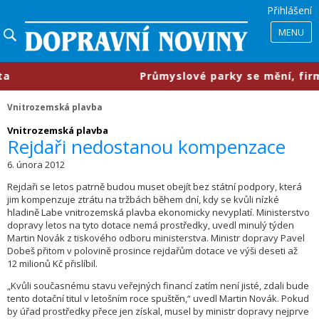
Přihlášení
MENU
​Průmyslové parky se mění, firmy c
Vnitrozemská plavba
Vnitrozemská plavba
Rejdaři nedostanou kompenzace
6. února 2012
Rejdaři se letos patrně budou muset obejít bez státní podpory, která
jim kompenzuje ztrátu na tržbách během dní, kdy se kvůli nízké
hladině Labe vnitrozemská plavba ekonomicky nevyplatí. Ministerstvo
dopravy letos na tyto dotace nemá prostředky, uvedl minulý týden
Martin Novák z tiskového odboru ministerstva. Ministr dopravy Pavel
Dobeš přitom v polovině prosince rejdařům dotace ve výši deseti až
12 milionů Kč přislíbil.
„Kvůli současnému stavu veřejných financí zatím není jisté, zdali bude
tento dotační titul v letošním roce spuštěn,“ uvedl Martin Novák. Pokud
by úřad prostředky přece jen získal, musel by ministr dopravy nejprve