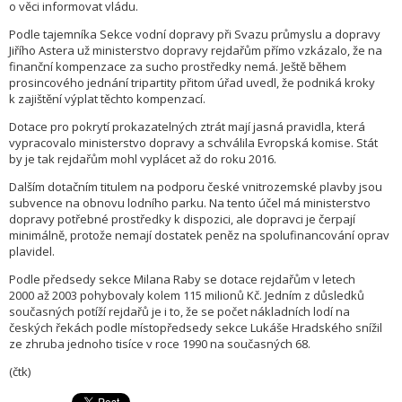
o věci informovat vládu.
Podle tajemníka Sekce vodní dopravy při Svazu průmyslu a dopravy
Jiřího Astera už ministerstvo dopravy rejdařům přímo vzkázalo, že na
finanční kompenzace za sucho prostředky nemá. Ještě během
prosincového jednání tripartity přitom úřad uvedl, že podniká kroky
k zajištění výplat těchto kompenzací.
Dotace pro pokrytí prokazatelných ztrát mají jasná pravidla, která
vypracovalo ministerstvo dopravy a schválila Evropská komise. Stát
by je tak rejdařům mohl vyplácet až do roku 2016.
Dalším dotačním titulem na podporu české vnitrozemské plavby jsou
subvence na obnovu lodního parku. Na tento účel má ministerstvo
dopravy potřebné prostředky k dispozici, ale dopravci je čerpají
minimálně, protože nemají dostatek peněz na spolufinancování oprav
plavidel.
Podle předsedy sekce Milana Raby se dotace rejdařům v letech
2000 až 2003 pohybovaly kolem 115 milionů Kč. Jedním z důsledků
současných potíží rejdařů je i to, že se počet nákladních lodí na
českých řekách podle místopředsedy sekce Lukáše Hradského snížil
ze zhruba jednoho tisíce v roce 1990 na současných 68.
(čtk)