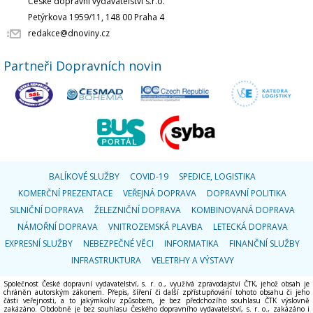
České dopravní vydavatelství s.r.o.
Petýrkova 1959/11, 148 00 Praha 4
redakce@dnoviny.cz
Partneři Dopravních novin
BALÍKOVÉ SLUŽBY
COVID-19
SPEDICE, LOGISTIKA
KOMERČNÍ PREZENTACE
VEŘEJNÁ DOPRAVA
DOPRAVNÍ POLITIKA
SILNIČNÍ DOPRAVA
ŽELEZNIČNÍ DOPRAVA
KOMBINOVANÁ DOPRAVA
NÁMOŘNÍ DOPRAVA
VNITROZEMSKÁ PLAVBA
LETECKÁ DOPRAVA
EXPRESNÍ SLUŽBY
NEBEZPEČNÉ VĚCI
INFORMATIKA
FINANČNÍ SLUŽBY
INFRASTRUKTURA
VELETRHY A VÝSTAVY
Společnost České dopravní vydavatelství, s. r. o., využívá zpravodajství ČTK, jehož obsah je
chráněn autorským zákonem. Přepis, šíření či další zpřístupňování tohoto obsahu či jeho
části veřejnosti, a to jakýmkoliv způsobem, je bez předchozího souhlasu ČTK výslovně
zakázáno. Obdobně je bez souhlasu Českého dopravního vydavatelství, s. r. o., zakázáno i