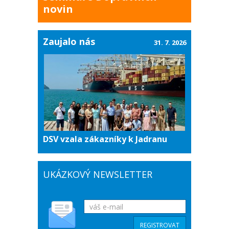
novin
Zaujalo nás
31. 7. 2026
DSV vzala zákazníky k Jadranu
UKÁZKOVÝ NEWSLETTER