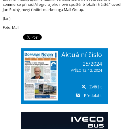
commerce přináší Allegro a jeho nově spuštěné lokální tržiště,“ uvedl
Jan Suchý, nový ředitel marketingu Mall Group.
(lan)
Foto: Mall
Aktuální číslo
25/2024
VYŠLO 12. 12. 2024
Zvětšit
Předplatit