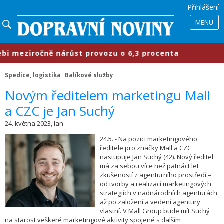
Přihlášení
MENU
meziročně nárůst provozu o 6,3 procenta
Spedice, logistika
Balíkové služby
​Novým ředitelem marketingu Mall
a CZC je Jan Suchý
24. května 2023, lan
24.5. - Na pozici marketingového
ředitele pro značky Mall a CZC
nastupuje Jan Suchý (42). Nový ředitel
má za sebou více než patnáct let
zkušeností z agenturního prostředí –
od tvorby a realizací marketingových
strategiích v nadnárodních agenturách
až po založení a vedení agentury
vlastní. V Mall Group bude mít Suchý
na starost veškeré marketingové aktivity spojené s dalším