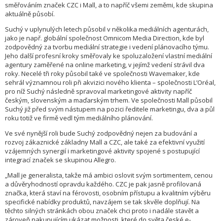
směřováním značek CZC i Mall, a to napříč všemi zeměmi, kde skupina
aktuálně působí.
Suchý v uplynulých letech působil v několika mediálních agenturách,
jako je např. globální společnost Omnicom Media Direction, kde byl
zodpovědný za tvorbu mediální strategie i vedení plánovacího týmu.
Jeho další profesní kroky směřovaly ke spoluzaložení vlastní mediální
agentury zaměřené na online marketing, v jejímž vedení strávil dva
roky. Necelé tři roky působil také ve společnosti Wavemaker, kde
sehrál významnou roli při akvizici nového klienta – společnosti L’Oréal,
pro níž Suchý následně spravoval marketingové aktivity napříč
českým, slovenským a maďarským trhem. Ve společnosti Mall působil
Suchý již před svým nástupem na pozici ředitele marketingu, dva a půl
roku totiž ve firmě vedl tým mediálního plánování.
Ve své nynější roli bude Suchý zodpovědný nejen za budování a
rozvoj zákaznické základny Mall a CZC, ale také za efektivní využití
vzájemných synergií i marketingové aktivity spojené s postupující
integrací značek se skupinou Allegro.
„Mall je generalista, takže má ambici oslovit svým sortimentem, cenou
a důvěryhodností opravdu každého. CZC je pak jasně profilovaná
značka, která staví na férovosti, osobním přístupu a kvalitním výběru
specifické nabídky produktů, navzájem se tak skvěle doplňují. Na
těchto silných stránkách obou značek chci proto i nadále stavět a
zároveň nakupujícím ukázat možnosti, které do světa české e-