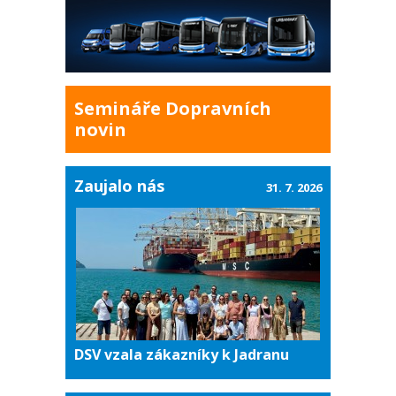
Semináře Dopravních
novin
Zaujalo nás
31. 7. 2026
DSV vzala zákazníky k Jadranu