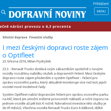
Přihlášení
MENU
ě nárůst provozu o 6,3 procenta
​
Silniční doprava
Finanční služby
​I mezi českými dopravci roste zájem
o Optifleet
23. března 2016, Milan Frydryšek
23.3. - Renault Trucks dodává svým zákazníkům společně s novými
vozidly rozsáhlou nabídku služeb a dopravních řešení. Mezi českými
dopravci roste zájem především o systém Optifleet – řešení pro
správu vozového parku, který aktuálně monitoruje více než tisíc jejich
vozidel nové modelové řady.
Systém Optifleet nabízí dopravcům řešení pro správu vozového parku
na klíč, které jim umožní snížené provozních nákladů a roční úsporu na
jednom vozidle až pět tisíc € ročně. Návratnost investice této služby je
do tří měsíců. Všechna vozidla Renault Trucks Euro 6 dálkové, těžké