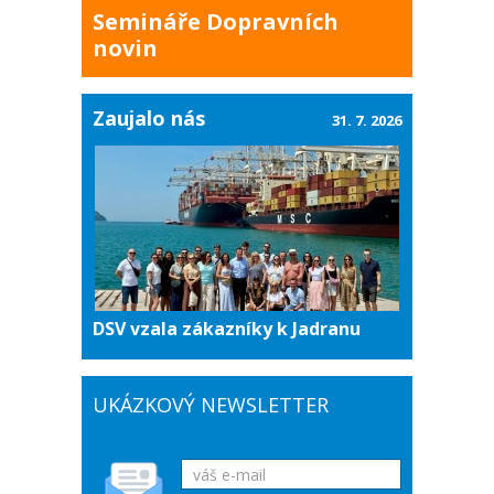
Semináře Dopravních
novin
Zaujalo nás
31. 7. 2026
DSV vzala zákazníky k Jadranu
UKÁZKOVÝ NEWSLETTER