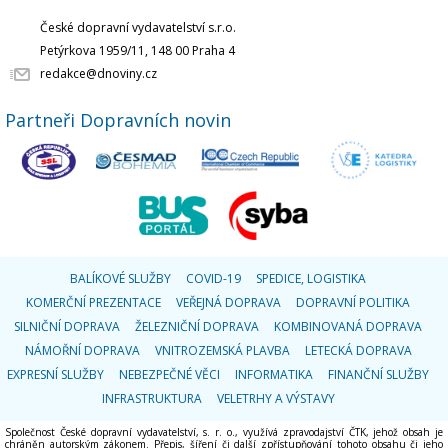
České dopravní vydavatelství s.r.o.
Petýrkova 1959/11, 148 00 Praha 4
redakce@dnoviny.cz
Partneři Dopravních novin
BALÍKOVÉ SLUŽBY
COVID-19
SPEDICE, LOGISTIKA
KOMERČNÍ PREZENTACE
VEŘEJNÁ DOPRAVA
DOPRAVNÍ POLITIKA
SILNIČNÍ DOPRAVA
ŽELEZNIČNÍ DOPRAVA
KOMBINOVANÁ DOPRAVA
NÁMOŘNÍ DOPRAVA
VNITROZEMSKÁ PLAVBA
LETECKÁ DOPRAVA
EXPRESNÍ SLUŽBY
NEBEZPEČNÉ VĚCI
INFORMATIKA
FINANČNÍ SLUŽBY
INFRASTRUKTURA
VELETRHY A VÝSTAVY
Společnost České dopravní vydavatelství, s. r. o., využívá zpravodajství ČTK, jehož obsah je
chráněn autorským zákonem. Přepis, šíření či další zpřístupňování tohoto obsahu či jeho