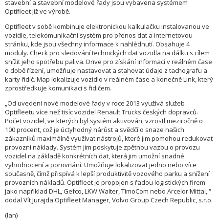
stavební a stavební modelové řady jsou vybavena systémem
Optifleet již ve výrobě.
Optifleet v sobě kombinuje elektronickou kalkulačku instalovanou ve
vozidle, telekomunikační systém pro přenos dat a internetovou
stránku, kde jsou všechny informace k nahlédnutí. Obsahuje 4
moduly. Check pro sledování technických dat vozidla na dálku s cílem
snížit jeho spotřebu paliva. Drive pro získání informací v reálném čase
o době řízení, umožňuje nastavovat a stahovat údaje z tachografu a
karty řidič. Map lokalizuje vozidlo v reálném čase a konečně Link, který
zprostředkuje komunikaci s řidičem.
„Od uvedení nové modelové řady v roce 2013 využívá služeb
Optifleetu více než tisíc vozidel Renault Trucks českých dopravců.
Počet vozidel, ve kterých byl systém aktivován, vzrostl meziročně o
100 procent, což je úctyhodný nárůst a svědčí o snaze našich
zákazníků maximálně využívat nástrojů, které jim pomohou redukovat
provozní náklady. Systém jim poskytuje zpětnou vazbu o provozu
vozidel na základě konkrétních dat, která jim umožní snadné
vyhodnocení a porovnání. Umožňuje lokalizovat jedno nebo více
současně, čímž přispívá k lepší produktivitě vozového parku a snížení
provozních nákladů. Optifleet je propojen s řadou logistických firem
jako například DHL, Gefco, LKW Walter, TimoCom nebo Arcelor Mittal, “
dodal Vít Jurajda Optifleet Manager, Volvo Group Czech Republic, s.r.o.
(lan)