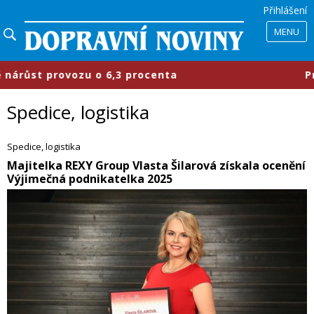
Přihlášení
MENU
 procenta
​Průmyslové parky se měn
Spedice, logistika
Spedice, logistika
​Majitelka REXY Group Vlasta Šilarová získala ocenění
Výjimečná podnikatelka 2025