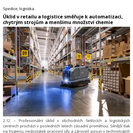
celý logistický řetězec.
Spedice, logistika
​Úklid v retailu a logistice směřuje k automatizaci,
chytrým strojům a menšímu množství chemie
2.12. – Profesionální úklid v obchodních řetězcích a logistických
centrech prochází v posledních letech zásadní proměnou. Silnější tlak
na hygienu, nedostatek pracovní síly a zároveň posun v technologiích