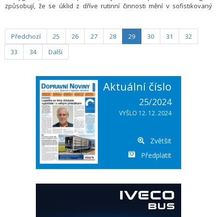
způsobují, že se úklid z dříve rutinní činnosti mění v sofistikovaný
proces, který stále více staví na datech, automatizaci a vyšší kvalitě
prostředí.
Předchozí
25
26
27
28
29
30
31
32
33
34
Další
Aktuální číslo
25/2024
VYŠLO 12. 12. 2024
Zvětšit
Předplatit