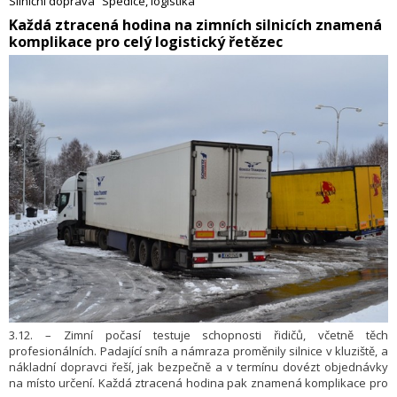
Silniční doprava
Spedice, logistika
​Každá ztracená hodina na zimních silnicích znamená
komplikace pro celý logistický řetězec
3.12. – Zimní počasí testuje schopnosti řidičů, včetně těch
profesionálních. Padající sníh a námraza proměnily silnice v kluziště, a
nákladní dopravci řeší, jak bezpečně a v termínu dovézt objednávky
na místo určení. Každá ztracená hodina pak znamená komplikace pro