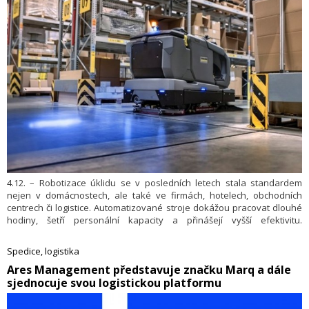
4.12. – Robotizace úklidu se v posledních letech stala standardem
nejen v domácnostech, ale také ve firmách, hotelech, obchodních
centrech či logistice. Automatizované stroje dokážou pracovat dlouhé
hodiny, šetří personální kapacity a přinášejí vyšší efektivitu.
S rostoucím množstvím technologií se však do popředí dostává téma,
o kterém se donedávna příliš nemluvilo – kybernetická bezpečnost.
Spedice, logistika
Úklidové stroje jsou totiž stejně jako jiná chytrá zařízení součástí
​Ares Management představuje značku Marq a dále
širšího IoT ekosystému, a tudíž mohou být náchylné k útokům.
sjednocuje svou logistickou platformu