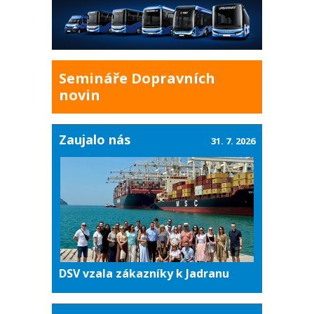
Semináře Dopravních
novin
Zaujalo nás
31. 7. 2026
DSV vzala zákazníky k Jadranu