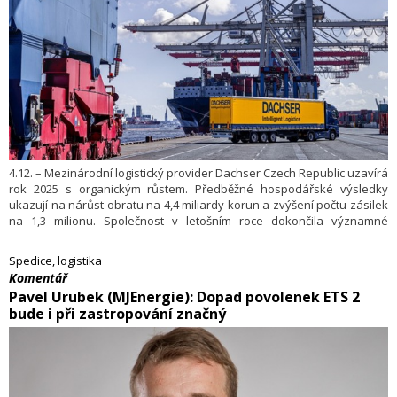
4.12. – Mezinárodní logistický provider Dachser Czech Republic uzavírá
rok 2025 s organickým růstem. Předběžné hospodářské výsledky
ukazují na nárůst obratu na 4,4 miliardy korun a zvýšení počtu zásilek
na 1,3 milionu. Společnost v letošním roce dokončila významné
investice do rozšíření svých kapacit a připravila svoje provozy pro
budoucí růst. V příštím roce spustí 10 nových dálkových linek sběrné
Spedice, logistika
služby jako posílení pro český export.
​Komentář
Pavel Urubek (MJEnergie): Dopad povolenek ETS 2
bude i při zastropování značný