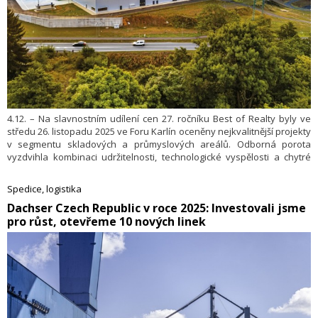
4.12. – Na slavnostním udílení cen 27. ročníku Best of Realty byly ve
středu 26. listopadu 2025 ve Foru Karlín oceněny nejkvalitnější projekty
v segmentu skladových a průmyslových areálů. Odborná porota
vyzdvihla kombinaci udržitelnosti, technologické vyspělosti a chytré
práce s brownfieldy. Na prvním místě se umístila Hala A v Panattoni
Business Park Ostrov North, druhou příčku obsadil objekt BLU03
Spedice, logistika
v CTParku Blučina a třetí místo si odnesla hala DMC 2 v areálu DMC
​Dachser Czech Republic v roce 2025: Investovali jsme
Paskov.
pro růst, otevřeme 10 nových linek