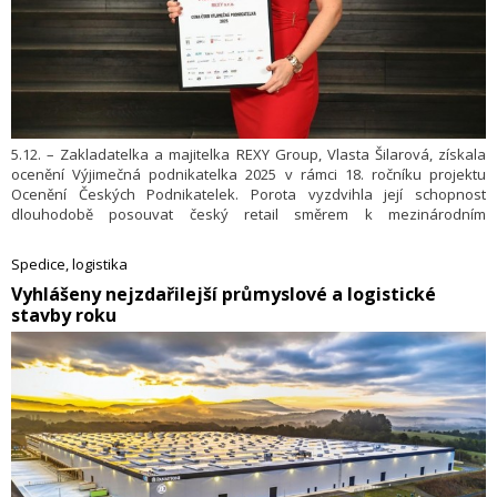
5.12. – Zakladatelka a majitelka REXY Group, Vlasta Šilarová, získala
ocenění Výjimečná podnikatelka 2025 v rámci 18. ročníku projektu
Ocenění Českých Podnikatelek. Porota vyzdvihla její schopnost
dlouhodobě posouvat český retail směrem k mezinárodním
standardům a budovat firmu, která propojuje design, technologie a
řízení do jednoho integrovaného systému. Do finále letošního ročníku
Spedice, logistika
postoupilo 124 podnikatelek (z 2 123 semifinalistek vybraných z 23 727
​Vyhlášeny nejzdařilejší průmyslové a logistické
firem), porota spolu s odborným garantem projektu ocenila vítězky
stavby roku
v osmi kategoriích.