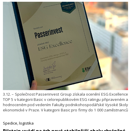
3.12. – Společnost Passerinvest Group získala ocenění ESG Excellence
TOP 5 v kategorii Basic v celorepublikovém ESG ratingu připraveném a
hodnoceném pod vedením Fakulty podnikohospodářské Vysoké školy
ekonomické v Praze. V kategorii Basic pro firmy do 1 000 zaměstnanců
se Passerinvest zařadil mezi pět nejlepších společností v České
republice. Tento úspěch potvrzuje, že práce společnosti v oblasti
Spedice, logistika
udržitelnosti a společenské odpovědnosti má konkrétní a dlouhodobě
​Bilstein uvádí na trh nové stabilnější obaly chráněné
viditelné výsledky.