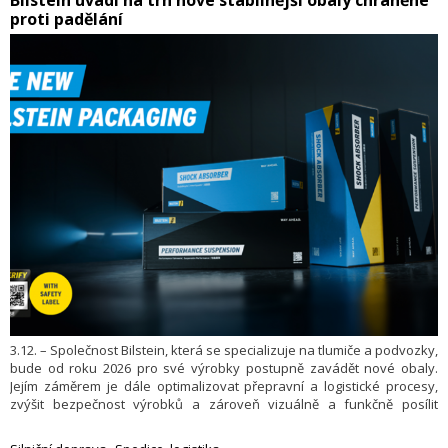
proti padělání
3.12. – Společnost Bilstein, která se specializuje na tlumiče a podvozky,
bude od roku 2026 pro své výrobky postupně zavádět nové obaly.
Jejím záměrem je dále optimalizovat přepravní a logistické procesy,
zvýšit bezpečnost výrobků a zároveň vizuálně a funkčně posílit
prémiový charakter značky.