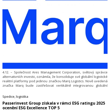
4.12. – Společnost Ares Management Corporation, světový správce
alternativních investic, oznámila, že konsoliduje své globální logistické
realitní platformy pod jedinou značkou Marq Logistics. Nově uvedená
značka Marq bude zastřešovat vertikálně integrovanou globální
platformu logistických nemovitostí společnosti Ares, která spravuje
objekty o celkové rozloze přesahující 55 milionů metrů čtverečních
Spedice, logistika
napříč Amerikou, Evropou a rovněž Asií a Tichomořím.
​Passerinvest Group získala v rámci ESG ratingu 2025
ocenění ESG Excellence TOP 5