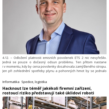
4.12. – Odložení platnosti emisních povolenek ETS 2 nic nevyřešilo.
Jedná se pouze o dočasný odsun problému. Ten přitom nastane
i v momentu, kdy by cena povolenky dosahovala zamýšleného stropu.
Jen při zohlednění spotřeby plynu a pohonných hmot by se jednalo
zhruba o 5 tisíc korun na osobu ročně, bez zahrnutí uhlí. Stále tak
hrozí, že povolenky mohou výrazně nastartovat inflaci. Postoj nové
Informatika
Spedice, logistika
vlády by však pro Česko byl z finančního hlediska paradoxně ještě
​Hacknout lze téměř jakékoli firemní zařízení,
horší. Ani jedno řešení povolenek tak nebude mít vítěze. Ve svém
rostoucí riziko představují také úklidoví roboti
komentáři to uvádí jednatel společnosti MJEnergie Pavel Urubek.