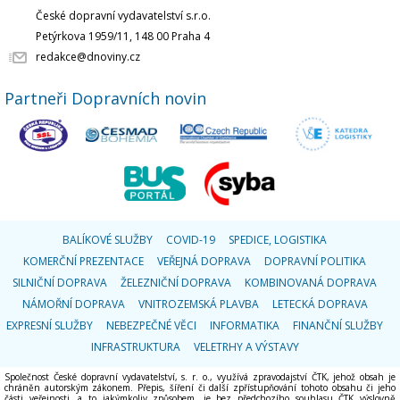
České dopravní vydavatelství s.r.o.
Petýrkova 1959/11, 148 00 Praha 4
redakce@dnoviny.cz
Partneři Dopravních novin
BALÍKOVÉ SLUŽBY
COVID-19
SPEDICE, LOGISTIKA
KOMERČNÍ PREZENTACE
VEŘEJNÁ DOPRAVA
DOPRAVNÍ POLITIKA
SILNIČNÍ DOPRAVA
ŽELEZNIČNÍ DOPRAVA
KOMBINOVANÁ DOPRAVA
NÁMOŘNÍ DOPRAVA
VNITROZEMSKÁ PLAVBA
LETECKÁ DOPRAVA
EXPRESNÍ SLUŽBY
NEBEZPEČNÉ VĚCI
INFORMATIKA
FINANČNÍ SLUŽBY
INFRASTRUKTURA
VELETRHY A VÝSTAVY
Společnost České dopravní vydavatelství, s. r. o., využívá zpravodajství ČTK, jehož obsah je
chráněn autorským zákonem. Přepis, šíření či další zpřístupňování tohoto obsahu či jeho
části veřejnosti, a to jakýmkoliv způsobem, je bez předchozího souhlasu ČTK výslovně