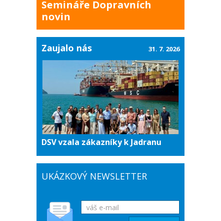
Semináře Dopravních
novin
Zaujalo nás
31. 7. 2026
DSV vzala zákazníky k Jadranu
UKÁZKOVÝ NEWSLETTER