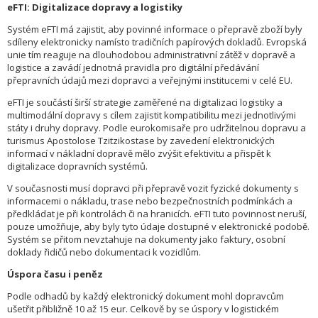
eFTI: Digitalizace dopravy a logistiky
Systém eFTI má zajistit, aby povinné informace o přepravě zboží byly
sdíleny elektronicky namísto tradičních papírových dokladů. Evropská
unie tím reaguje na dlouhodobou administrativní zátěž v dopravě a
logistice a zavádí jednotná pravidla pro digitální předávání
přepravních údajů mezi dopravci a veřejnými institucemi v celé EU.
eFTI je součástí širší strategie zaměřené na digitalizaci logistiky a
multimodální dopravy s cílem zajistit kompatibilitu mezi jednotlivými
státy i druhy dopravy. Podle eurokomisaře pro udržitelnou dopravu a
turismus Apostolose Tzitzikostase by zavedení elektronických
informací v nákladní dopravě mělo zvýšit efektivitu a přispět k
digitalizace dopravních systémů.
V současnosti musí dopravci při přepravě vozit fyzické dokumenty s
informacemi o nákladu, trase nebo bezpečnostních podmínkách a
předkládat je při kontrolách či na hranicích. eFTI tuto povinnost neruší,
pouze umožňuje, aby byly tyto údaje dostupné v elektronické podobě.
Systém se přitom nevztahuje na dokumenty jako faktury, osobní
doklady řidičů nebo dokumentaci k vozidlům.
Úspora času i peněz
Podle odhadů by každý elektronický dokument mohl dopravcům
ušetřit přibližně 10 až 15 eur. Celkově by se úspory v logistickém