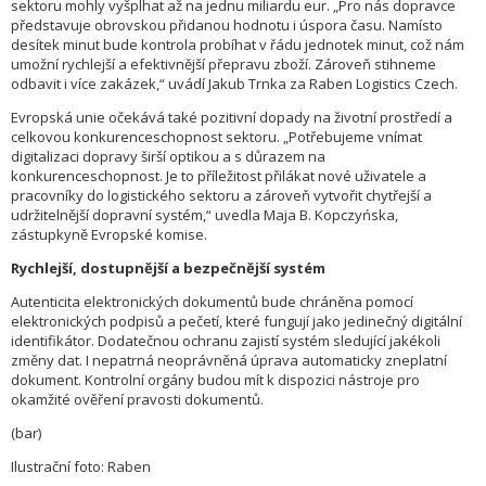
sektoru mohly vyšplhat až na jednu miliardu eur. „Pro nás dopravce
představuje obrovskou přidanou hodnotu i úspora času. Namísto
desítek minut bude kontrola probíhat v řádu jednotek minut, což nám
umožní rychlejší a efektivnější přepravu zboží. Zároveň stihneme
odbavit i více zakázek,“ uvádí Jakub Trnka za Raben Logistics Czech.
Evropská unie očekává také pozitivní dopady na životní prostředí a
celkovou konkurenceschopnost sektoru. „Potřebujeme vnímat
digitalizaci dopravy širší optikou a s důrazem na
konkurenceschopnost. Je to příležitost přilákat nové uživatele a
pracovníky do logistického sektoru a zároveň vytvořit chytřejší a
udržitelnější dopravní systém,“ uvedla Maja B. Kopczyńska,
zástupkyně Evropské komise.
Rychlejší, dostupnější a bezpečnější systém
Autenticita elektronických dokumentů bude chráněna pomocí
elektronických podpisů a pečetí, které fungují jako jedinečný digitální
identifikátor. Dodatečnou ochranu zajistí systém sledující jakékoli
změny dat. I nepatrná neoprávněná úprava automaticky zneplatní
dokument. Kontrolní orgány budou mít k dispozici nástroje pro
okamžité ověření pravosti dokumentů.
(bar)
Ilustrační foto: Raben