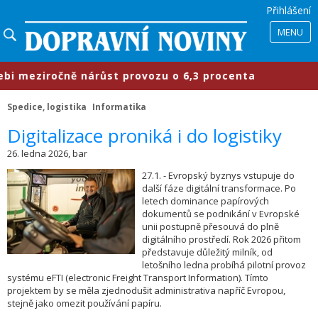
Přihlášení
MENU
 meziročně nárůst provozu o 6,3 procenta
Spedice, logistika
Informatika
​Digitalizace proniká i do logistiky
26. ledna 2026, bar
27.1. - Evropský byznys vstupuje do
další fáze digitální transformace. Po
letech dominance papírových
dokumentů se podnikání v Evropské
unii postupně přesouvá do plně
digitálního prostředí. Rok 2026 přitom
představuje důležitý milník, od
letošního ledna probíhá pilotní provoz
systému eFTI (electronic Freight Transport Information). Tímto
projektem by se měla zjednodušit administrativa napříč Evropou,
stejně jako omezit používání papíru.