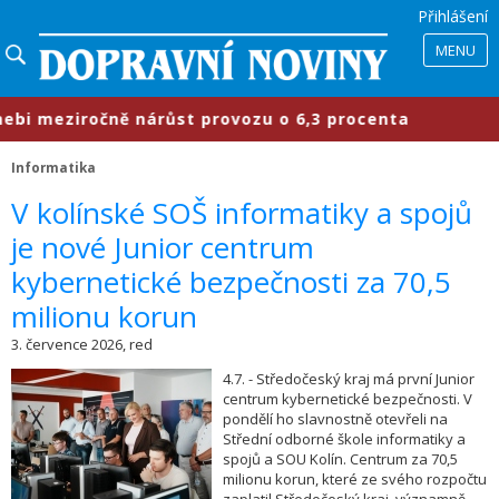
Přihlášení
MENU
 meziročně nárůst provozu o 6,3 procenta
Informatika
​V kolínské SOŠ informatiky a spojů
je nové Junior centrum
kybernetické bezpečnosti za 70,5
milionu korun
3. července 2026, red
4.7. - Středočeský kraj má první Junior
centrum kybernetické bezpečnosti. V
pondělí ho slavnostně otevřeli na
Střední odborné škole informatiky a
spojů a SOU Kolín. Centrum za 70,5
milionu korun, které ze svého rozpočtu