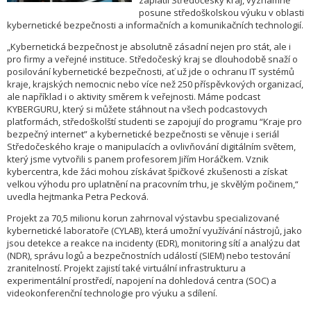
zaplatil Středočeský kraj, významně
posune středoškolskou výuku v oblasti
kybernetické bezpečnosti a informačních a komunikačních technologií.
„Kybernetická bezpečnost je absolutně zásadní nejen pro stát, ale i
pro firmy a veřejné instituce. Středočeský kraj se dlouhodobě snaží o
posilování kybernetické bezpečnosti, ať už jde o ochranu IT systémů
kraje, krajských nemocnic nebo více než 250 příspěvkových organizací,
ale například i o aktivity směrem k veřejnosti. Máme podcast
KYBERGURU, který si můžete stáhnout na všech podcastovych
platformách, středoškolští studenti se zapojují do programu “Kraje pro
bezpečný internet” a kybernetické bezpečnosti se věnuje i seriál
Středočeského kraje o manipulacích a ovlivňování digitálním světem,
který jsme vytvořili s panem profesorem Jiřím Horáčkem. Vznik
kybercentra, kde žáci mohou získávat špičkové zkušenosti a získat
velkou výhodu pro uplatnění na pracovním trhu, je skvělým počinem,“
uvedla hejtmanka Petra Pecková.
Projekt za 70,5 milionu korun zahrnoval výstavbu specializované
kybernetické laboratoře (CYLAB), která umožní využívání nástrojů, jako
jsou detekce a reakce na incidenty (EDR), monitoring sítí a analýzu dat
(NDR), správu logů a bezpečnostních událostí (SIEM) nebo testování
zranitelností. Projekt zajistí také virtuální infrastrukturu a
experimentální prostředí, napojení na dohledová centra (SOC) a
videokonferenční technologie pro výuku a sdílení.