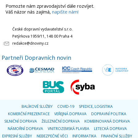
Pomozte nám zpravodajství dále rozvíjet.
Váš názor nás zajímá,
napište nám!
České dopravní vydavatelství s.r.o.
Petýrkova 1959/11, 148 00 Praha 4
redakce@dnoviny.cz
Partneři Dopravních novin
BALÍKOVÉ SLUŽBY
COVID-19
SPEDICE, LOGISTIKA
KOMERČNÍ PREZENTACE
VEŘEJNÁ DOPRAVA
DOPRAVNÍ POLITIKA
SILNIČNÍ DOPRAVA
ŽELEZNIČNÍ DOPRAVA
KOMBINOVANÁ DOPRAVA
NÁMOŘNÍ DOPRAVA
VNITROZEMSKÁ PLAVBA
LETECKÁ DOPRAVA
EXPRESNÍ SLUŽBY
NEBEZPEČNÉ VĚCI
INFORMATIKA
FINANČNÍ SLUŽBY