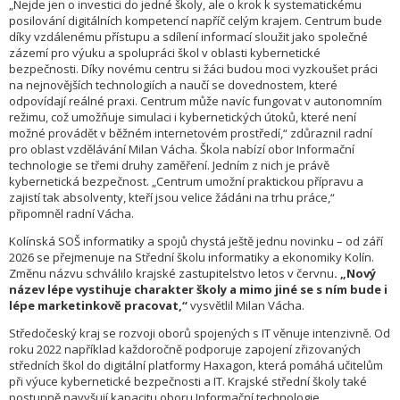
„Nejde jen o investici do jedné školy, ale o krok k systematickému
posilování digitálních kompetencí napříč celým krajem. Centrum bude
díky vzdálenému přístupu a sdílení informací sloužit jako společné
zázemí pro výuku a spolupráci škol v oblasti kybernetické
bezpečnosti. Díky novému centru si žáci budou moci vyzkoušet práci
na nejnovějších technologiích a naučí se dovednostem, které
odpovídají reálné praxi. Centrum může navíc fungovat v autonomním
režimu, což umožňuje simulaci i kybernetických útoků, které není
možné provádět v běžném internetovém prostředí,“ zdůraznil radní
pro oblast vzdělávání Milan Vácha. Škola nabízí obor Informační
technologie se třemi druhy zaměření. Jedním z nich je právě
kybernetická bezpečnost. „Centrum umožní praktickou přípravu a
zajistí tak absolventy, kteří jsou velice žádáni na trhu práce,“
připomněl radní Vácha.
Kolínská SOŠ informatiky a spojů chystá ještě jednu novinku – od září
2026 se přejmenuje na Střední školu informatiky a ekonomiky Kolín.
Změnu názvu schválilo krajské zastupitelstvo letos v červnu
. „Nový
název lépe vystihuje charakter školy a mimo jiné se s ním bude i
lépe marketinkově pracovat,“
vysvětlil Milan Vácha.
Středočeský kraj se rozvoji oborů spojených s IT věnuje intenzivně. Od
roku 2022 například každoročně podporuje zapojení zřizovaných
středních škol do digitální platformy Haxagon, která pomáhá učitelům
při výuce kybernetické bezpečnosti a IT. Krajské střední školy také
postupně navyšují kapacitu oboru Informační technologie.