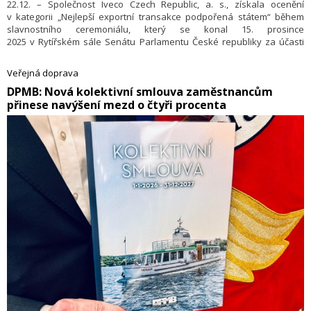
22.12. – Společnost Iveco Czech Republic, a. s., získala ocenění
v kategorii „Nejlepší exportní transakce podpořená státem“ během
slavnostního ceremoniálu, který se konal 15. prosince
2025 v Rytířském sále Senátu Parlamentu České republiky za účasti
významných osobností z ekonomického a politického života. Exportér
roku je soutěž pořádaná Hospodářskou komorou ČR a Středním
Veřejná doprava
podnikatelským stavem, která oceňuje nejlepší české vývozce. Cílem
DPMB: ​Nová kolektivní smlouva zaměstnancům
soutěže je vyzdvihnout a zviditelnit české firmy, které dosahují
přinese navýšení mezd o čtyři procenta
úspěchů v oblasti exportu.