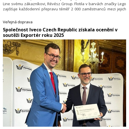
Line svému zákazníkovi, Révész Group. Flotila v barvách značky Lego
zajišťuje každodenní přepravu téměř 2 000 zaměstnanců mezi jejich
domovy a pracovišti, čímž přispívá k efektivní a bezpečné mobilitě
v regionu. Tato třináctimetrová vozidla jsou vhodná pro přepravy na
Veřejná doprava
krátké a střední vzdálenosti.
​Společnost Iveco Czech Republic získala ocenění v
soutěži Exportér roku 2025