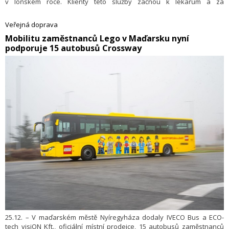
v loňském roce. Klienty této služby začnou k lékařům a za
volnočasovými aktivitami vozit ještě před koncem roku2025. Cena za
oba nové vozy činí 2,1 milionu Kč.
Veřejná doprava
​Mobilitu zaměstnanců Lego v Maďarsku nyní
podporuje 15 autobusů Crossway
25.12. – V maďarském městě Nyíregyháza dodaly IVECO Bus a ECO-
tech visiON Kft., oficiální místní prodejce, 15 autobusů zaměstnanců