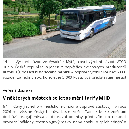
14.1. – Výrobní závod ve Vysokém Mýtě, hlavní výrobní závod IVECO
Bus v České republice a jeden z největších evropských producentů
autobusů, dosáhl historického milníku – poprvé vyrobil více než 5 000
vozidel za jediný rok, konkrétně 5 303 kusů, což představuje nárůst
o 14 % oproti roku 2024. Silné mezinárodní postavení závodu dokládá
skutečnost, že 94 % vyrobených autobusů bylo exportováno do
Veřejná doprava
25 zemí Evropy, Asie a Afriky, přičemž hlavními exportními destinacemi
​V některých městech se letos mění tarify MHD
byly Francie, Itálie a Španělsko. Tento mimořádný úspěch podtrhuje
dynamiku závodu, který již 130 let hraje klíčovou roli ve vývoji
6.1. – Ceny jízdného v městské hromadné dopravě zůstávají i v roce
hromadné dopravy.
2026 ve většině českých měst beze změn. Tam, kde ke změnám
dochází, reagují města a dopravní podniky především na rostoucí
provozní náklady, technologický rozvoj nebo snahu o zpřehlednění a
zjednodušení cestování. Úpravy tarifů jsou letos spíše dílčího