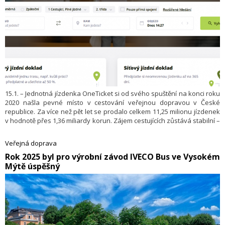
15.1. – Jednotná jízdenka OneTicket si od svého spuštění na konci roku
2020 našla pevné místo v cestování veřejnou dopravou v České
republice. Za více než pět let se prodalo celkem 11,25 milionu jízdenek
v hodnotě přes 1,36 miliardy korun. Zájem cestujících zůstává stabilní –
jen v roce 2025 si OneTicket pořídilo téměř 2,5 milionu zákazníků.
Veřejná doprava
​Rok 2025 byl pro výrobní závod IVECO Bus ve Vysokém
Mýtě úspěšný