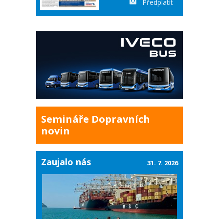
Předplatit
Semináře Dopravních
novin
Zaujalo nás
31. 7. 2026