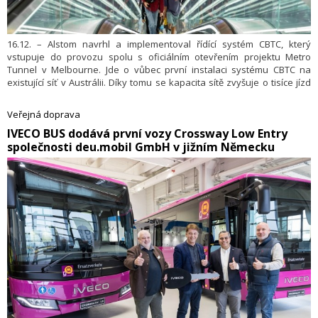
16.12. – Alstom navrhl a implementoval řídící systém CBTC, který
vstupuje do provozu spolu s oficiálním otevřením projektu Metro
Tunnel v Melbourne. Jde o vůbec první instalaci systému CBTC na
existující síť v Austrálii. Díky tomu se kapacita sítě zvyšuje o tisíce jízd
týdně a zkrátí se intervaly mezi vlaky, což dovoluje provoz více spojů
s vyšší frekvencí.
Veřejná doprava
​IVECO BUS dodává první vozy Crossway Low Entry
společnosti deu.mobil GmbH v jižním Německu