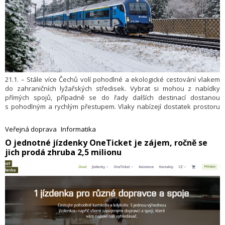
21.1. – Stále více Čechů volí pohodlné a ekologické cestování vlakem
do zahraničních lyžařských středisek. Vybrat si mohou z nabídky
přímých spojů, případně se do řady dalších destinací dostanou
s pohodlným a rychlým přestupem. Vlaky nabízejí dostatek prostoru
pro zavazadla včetně lyžařského vybavení a cestující mohou využít
také lůžkové nebo lehátkové vozy na nočních spojích. Cesta vlakem
Veřejná doprava
Informatika
na lyže může být ideální pro cesty na pololetní či jarní prázdniny,
​O jednotné jízdenky OneTicket je zájem, ročně se
stejně jako na víkendovou lyžovačku. Uvedl to Svaz osobních
jich prodá zhruba 2,5 milionu
železničních dopravců (SVOD Bohemia).