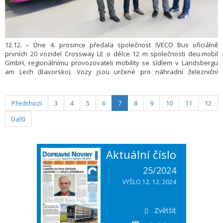
12.12. – Dne 4. prosince předala společnost IVECO Bus oficiálně
prvních 20 vozidel Crossway LE o délce 12 m společnosti deu.mobil
GmbH, regionálnímu provozovateli mobility se sídlem v Landsbergu
am Lech (Bavorsko). Vozy jsou určené pro náhradní železniční
dopravu (SEV) společnosti DB InfraGO a jsou součástí celkové
objednávky 45 jednotek Crossway v rámci širšího projektu
159 jednotek. Jejich uvedení do provozu je plánováno na únor roku
Předchozí
3
4
5
6
7
8
9
10
11
12
2026 na několika tratích v jižním Německu v souladu se smlouvou
uzavřenou se společností deu.mobil GmbH.
Další
Aktuální číslo
25/2024
VYŠLO 12. 12. 2024
Zvětšit