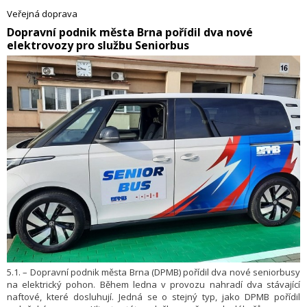
charakteru a často se týkají jednotlivých jízdenek, sankcí za jízdu bez
Veřejná doprava
platného dokladu nebo organizačních změn v systému MHD.
​Dopravní podnik města Brna pořídil dva nové
elektrovozy pro službu Seniorbus
5.1. – Dopravní podnik města Brna (DPMB) pořídil dva nové seniorbusy
na elektrický pohon. Během ledna v provozu nahradí dva stávající
naftové, které dosluhují. Jedná se o stejný typ, jako DPMB pořídil