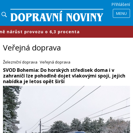
Přihlášení
MENU
6,3 procenta
​Průmyslové parky se 
Veřejná doprava
Železniční doprava
Veřejná doprava
​SVOD Bohemia: Do horských středisek doma i v
zahraničí lze pohodlně dojet vlakovými spoji, jejich
nabídka je letos opět širší