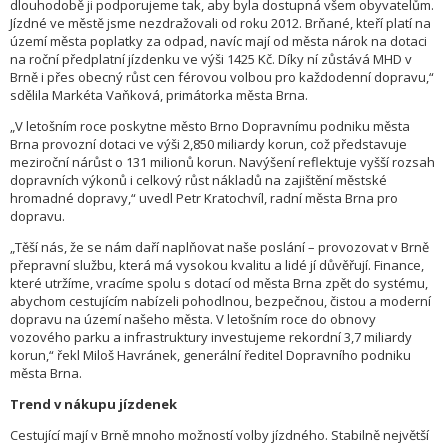
dlouhodobě ji podporujeme tak, aby byla dostupná všem obyvatelům.
Jízdné ve městě jsme nezdražovali od roku 2012. Brňané, kteří platí na
území města poplatky za odpad, navíc mají od města nárok na dotaci
na roční předplatní jízdenku ve výši 1425 Kč. Díky ní zůstává MHD v
Brně i přes obecný růst cen férovou volbou pro každodenní dopravu,“
sdělila Markéta Vaňková, primátorka města Brna.
„V letošním roce poskytne město Brno Dopravnímu podniku města
Brna provozní dotaci ve výši 2,850 miliardy korun, což představuje
meziroční nárůst o 131 milionů korun. Navýšení reflektuje vyšší rozsah
dopravních výkonů i celkový růst nákladů na zajištění městské
hromadné dopravy,“ uvedl Petr Kratochvíl, radní města Brna pro
dopravu.
„Těší nás, že se nám daří naplňovat naše poslání – provozovat v Brně
přepravní službu, která má vysokou kvalitu a lidé jí důvěřují. Finance,
které utržíme, vracíme spolu s dotací od města Brna zpět do systému,
abychom cestujícím nabízeli pohodlnou, bezpečnou, čistou a moderní
dopravu na území našeho města. V letošním roce do obnovy
vozového parku a infrastruktury investujeme rekordní 3,7 miliardy
korun,“ řekl Miloš Havránek, generální ředitel Dopravního podniku
města Brna.
Trend v nákupu jízdenek
Cestující mají v Brně mnoho možností volby jízdného. Stabilně největší