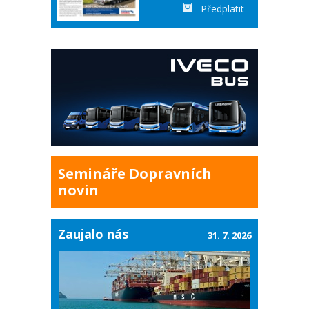
Předplatit
Semináře Dopravních
novin
Zaujalo nás
31. 7. 2026