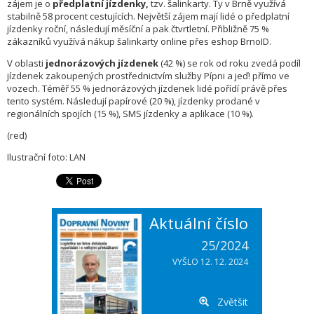
zájem je o
předplatní jízdenky,
tzv. šalinkarty. Ty v Brně využívá
stabilně 58 procent cestujících. Největší zájem mají lidé o předplatní
jízdenky roční, následují měsíční a pak čtvrtletní. Přibližně 75 %
zákazníků využívá nákup šalinkarty online přes eshop BrnoID.
V oblasti
jednorázových jízdenek
(42 %) se rok od roku zvedá podíl
jízdenek zakoupených prostřednictvím služby Pípni a jeď! přímo ve
vozech. Téměř 55 % jednorázových jízdenek lidé pořídí právě přes
tento systém. Následují papírové (20 %), jízdenky prodané v
regionálních spojích (15 %), SMS jízdenky a aplikace (10 %).
(red)
Ilustrační foto: LAN
Aktuální číslo
25/2024
VYŠLO 12. 12. 2024
Zvětšit