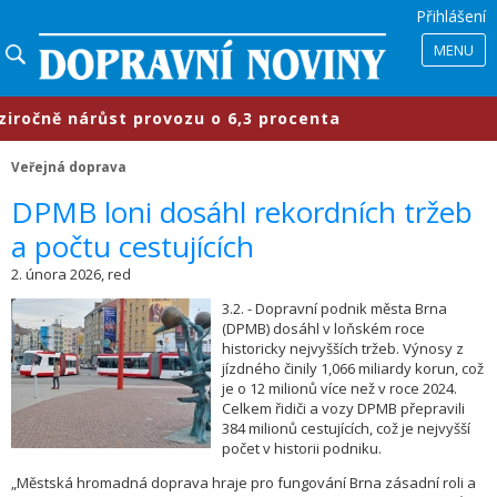
Přihlášení
MENU
čně nárůst provozu o 6,3 procenta
Veřejná doprava
​DPMB loni dosáhl rekordních tržeb
a počtu cestujících
2. února 2026, red
3.2. - Dopravní podnik města Brna
(DPMB) dosáhl v loňském roce
historicky nejvyšších tržeb. Výnosy z
jízdného činily 1,066 miliardy korun, což
je o 12 milionů více než v roce 2024.
Celkem řidiči a vozy DPMB přepravili
384 milionů cestujících, což je nejvyšší
počet v historii podniku.
„Městská hromadná doprava hraje pro fungování Brna zásadní roli a