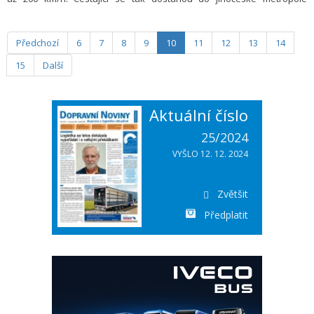
v rekordním čase 95 minut, v opačném směru bude vlak ještě o pět
minut rychlejší. Pendolino dosahuje své maximální rychlosti díky
technologii naklápění vozů na dvou úsecích jižního koridoru, mezi
Předchozí
6
7
8
9
10
11
12
13
14
Voticemi a Sudoměřicemi a mezi Doubím a Soběslaví.
15
Další
Aktuální číslo
25/2024
VYŠLO 12. 12. 2024
Zvětšit
Předplatit