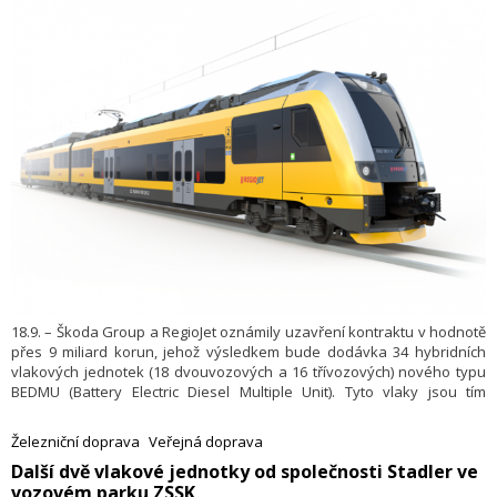
18.9. – Škoda Group a RegioJet oznámily uzavření kontraktu v hodnotě
přes 9 miliard korun, jehož výsledkem bude dodávka 34 hybridních
vlakových jednotek (18 dvouvozových a 16 třívozových) nového typu
BEDMU (Battery Electric Diesel Multiple Unit). Tyto vlaky jsou tím
nejefektivnějším řešením, které zajistí ekologicky šetrnou a komfortní
dopravu pro cestující na klíčových linkách v severovýchodních
Železniční doprava
Veřejná doprava
Čechách, které dosud nejsou elektrizovány. Nové vlaky budou
​Další dvě vlakové jednotky od společnosti Stadler ve
nasazeny do provozu od prosince 2029. Cestující se mohou těšit na
vozovém parku ZSSK
zrychlení přepravy a také lepší zákaznický servis.