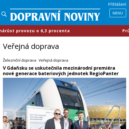
Přihlášení
MENU
 6,3 procenta
​Průmyslové parky se
Veřejná doprava
Železniční doprava
Veřejná doprava
​V Gdaňsku se uskutečnila mezinárodní premiéra
nové generace bateriových jednotek RegioPanter