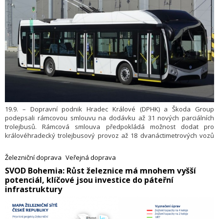
19.9. – Dopravní podnik Hradec Králové (DPHK) a Škoda Group
podepsali rámcovou smlouvu na dodávku až 31 nových parciálních
trolejbusů. Rámcová smlouva předpokládá možnost dodat pro
královéhradecký trolejbusový provoz až 18 dvanáctime­trových vozů
typu 32Tr a 13 dvoučlánkových, resp. kloubových trolejbusů typu 33Tr
o délce osmnáct metrů. Všechny dodané vozy budou přitom vybavené
Železniční doprava
Veřejná doprava
trakční baterií umožňující provoz i mimo trolejové vedení. Dodávky
​SVOD Bohemia: Růst železnice má mnohem vyšší
jednotlivých vozidel mají proběhnout do 11 měsíců od uplatnění dílčích
potenciál, klíčové jsou investice do páteřní
objednávek. Hodnota smlouvy je až 530 milionů Kč.
infrastruktury