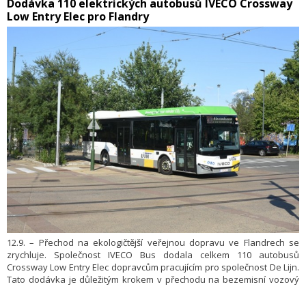
​Dodávka 110 elektrických autobusů IVECO Crossway
na další dvě jednotky. Celková hodnota projektu pro všechny čtyři
Low Entry Elec pro Flandry
jednotky může přesáhnout 100 milionů eur.
12.9. – Přechod na ekologičtější veřejnou dopravu ve Flandrech se
zrychluje. Společnost IVECO Bus dodala celkem 110 autobusů
Crossway Low Entry Elec dopravcům pracujícím pro společnost De Lijn.
Tato dodávka je důležitým krokem v přechodu na bezemisní vozový
park a dokazuje úzkou spolupráci mezi IVECO Bus a soukromými
dopravci, kteří jsou odpovědní za každodenní provoz.