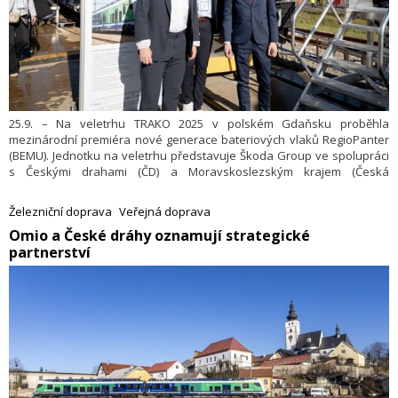
25.9. – Na veletrhu TRAKO 2025 v polském Gdaňsku proběhla
mezinárodní premiéra nové generace bateriových vlaků RegioPanter
(BEMU). Jednotku na veletrhu představuje Škoda Group ve spolupráci
s Českými drahami (ČD) a Moravskoslezským krajem (Česká
republika). Jedná se o první veřejnou prezentaci nové generace těchto
nejmodernějších bateriových vlaků na mezinárodní úrovni. Škoda
Železniční doprava
Veřejná doprava
Group aktuálně vyrábí 15 vlaků BEMU nové generace pro České dráhy
​Omio a České dráhy oznamují strategické
a jejich provoz v Moravskoslezském kraji. Vlaky zahájí provoz
partnerství
v Moravskoslezském kraji počátkem roku 2027.