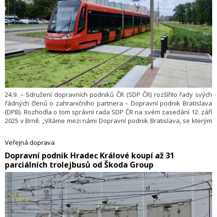
24.9. – Sdružení dopravních podniků ČR (SDP ČR) rozšířilo řady svých
řádných členů o zahraničního partnera – Dopravní podnik Bratislava
(DPB). Rozhodla o tom správní rada SDP ČR na svém zasedání 12. září
2025 v Brně. „Vítáme mezi námi Dopravní podnik Bratislava, se kterým
nás pojí nejen společné profesní zájmy, ale i podobná historie a
hodnoty. Spolupráce se slovenskými kolegy má pro nás vysokou
Veřejná doprava
přidanou hodnotu – sdílíme legislativně i provozně blízké prostředí,
​Dopravní podnik Hradec Králové koupí až 31
což umožňuje vzájemně se inspirovat a rozvíjet veřejnou dopravu ve
parciálních trolejbusů od Škoda Group
prospěch cestujících,“ uvedl Tomáš Pelikán, předseda SDP ČR.