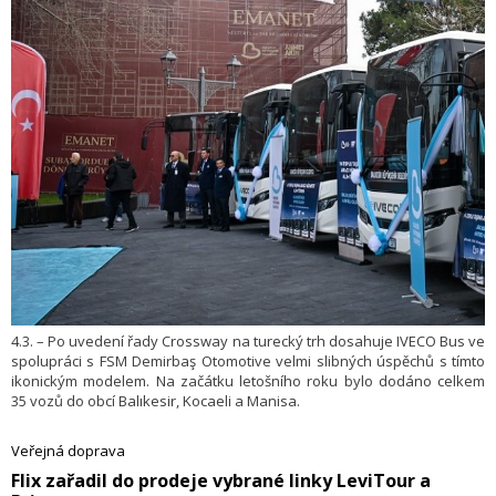
4.3. – Po uvedení řady Crossway na turecký trh dosahuje IVECO Bus ve
spolupráci s FSM Demirbaş Otomotive velmi slibných úspěchů s tímto
ikonickým modelem. Na začátku letošního roku bylo dodáno celkem
35 vozů do obcí Balıkesir, Kocaeli a Manisa.
Veřejná doprava
​Flix zařadil do prodeje vybrané linky LeviTour a