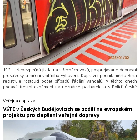
19.3. – Nebezpečná jízda na střechách vozů, posprejované dopravní
prostředky a ničení vnitřního vybavení. Dopravní podnik města Brna
registruje rostoucí počet případů řádění vandalů. V těchto dnech
podává trestní oznámení na neznámé pachatele a s Policií České
republiky řeší možnou strategii spolupráce.
Veřejná doprava
​VŠTE v Českých Budějovicích se podílí na evropském
projektu pro zlepšení veřejné dopravy