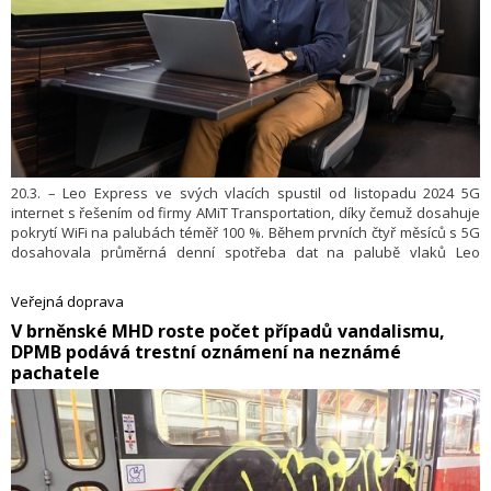
20.3. – Leo Express ve svých vlacích spustil od listopadu 2024 5G
internet s řešením od firmy AMiT Transportation, díky čemuž dosahuje
pokrytí WiFi na palubách téměř 100 %. Během prvních čtyř měsíců s 5G
dosahovala průměrná denní spotřeba dat na palubě vlaků Leo
Express 300 GB, což představuje nárůst přibližně o 330 % oproti
stejnému období loňského roku. Nejvyšší naměřená denní spotřeba
Veřejná doprava
se v tomto období dostala až na 1300 GB.
​V brněnské MHD roste počet případů vandalismu,
DPMB podává trestní oznámení na neznámé
pachatele