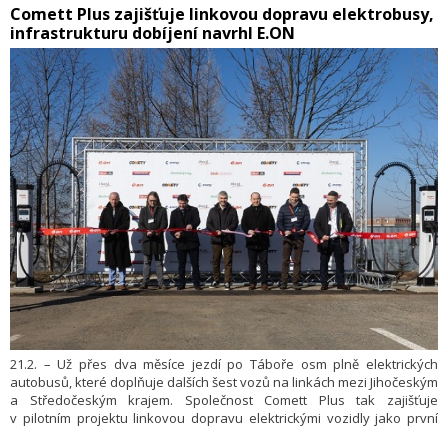
​Comett Plus zajišťuje linkovou dopravu elektrobusy,
infrastrukturu dobíjení navrhl E.ON
21.2. – Už přes dva měsíce jezdí po Táboře osm plně elektrických
autobusů, které doplňuje dalších šest vozů na linkách mezi Jihočeským
a Středočeským krajem. Společnost Comett Plus tak zajišťuje
v pilotním projektu linkovou dopravu elektrickými vozidly jako první
v České republice. Za rok by elektrická vozidla měla urazit dohromady