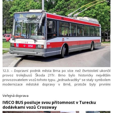
12.3. – Dopravní podnik města Brna po více než čtvrtstoletí ukončil
provoz trolejbusů Škoda 21Tr. Brno bylo historicky největším
provozovatelem vozů tohoto typu. „Jednadvacítky“ se staly symbolem
modernizace městské dopravy v Brně, protože byly prvními
nízkopodlažními trolejbusy ve flotile DPMB. Dopravní nadšenci se
s posledními trolejbusy budou moci naposledy svézt během
Veřejná doprava
rozlučkových jízd, které se uskuteční v sobotu 15. března 2025,“ řekl
​IVECO BUS posiluje svou přítomnost v Turecku
Miloš Havránek, generální ředitel Dopravního podniku města Brna.
dodávkami vozů Crossway