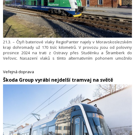
21.3. – Čtyři bateriové vlaky RegioPanter najely v Moravskoslezském
kraji dohromady už 170 tisíc kilometrů. V provozu jsou od poloviny
prosince 2024 na trati z Ostravy přes Studénku a Štramberk do
Veřovic. Nasazení vlaků s tímto alternativním pohonem umožnilo
zavést přímé spojení bez přestupů, cestování je rychlejší a šetrnější
k přírodě díky úspoře emisí oxidu uhličitého.
Veřejná doprava
​Škoda Group vyrábí nejdelší tramvaj na světě