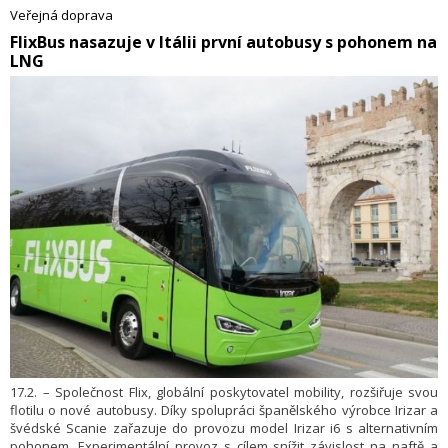
téměř milion kilometrů a převést více než 1,7 milionu cestujících.
Veřejná doprava
Klíčovou infrastrukturu pro dobíjení elektrobusů navrhla a postavila
​FlixBus nasazuje v Itálii první autobusy s pohonem na
společnost E.ON Energie.
LNG
17.2. – Společnost Flix, globální poskytovatel mobility, rozšiřuje svou
flotilu o nové autobusy. Díky spolupráci španělského výrobce Irizar a
švédské Scanie zařazuje do provozu model Irizar i6 s alternativním
pohonem. Experimentální provoz s cílem snížit závislost na naftě a