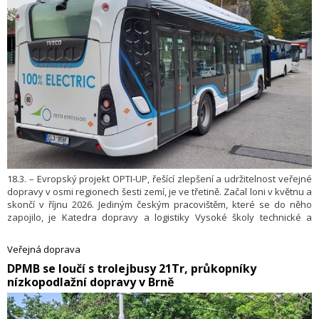
18.3. – Evropský projekt OPTI-UP, řešící zlepšení a udržitelnost veřejné
dopravy v osmi regionech šesti zemí, je ve třetině. Začal loni v květnu a
skončí v říjnu 2026. Jediným českým pracovištěm, které se do něho
zapojilo, je Katedra dopravy a logistiky Vysoké školy technické a
ekonomické v Českých Budějovicích.
Veřejná doprava
​DPMB se loučí s trolejbusy 21Tr, průkopníky
nízkopodlažní dopravy v Brně