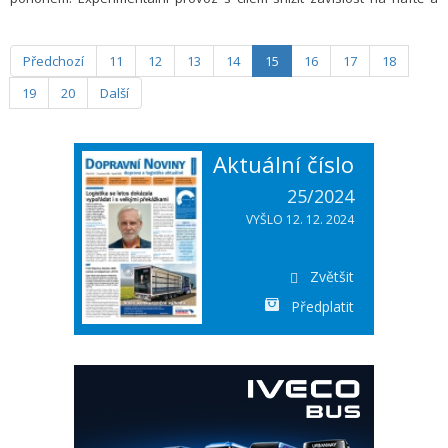
přiblížit se k cíli uhlíkové neutrality začíná na italských linkách FlixBusu
již tento měsíc.
Předchozí
11
12
13
14
15
16
17
18
19
20
Další
Aktuální číslo
25/2024
VYŠLO 12. 12. 2024
Zvětšit
Předplatit