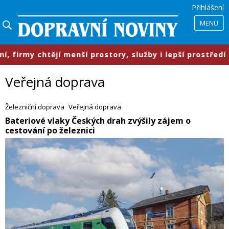
Přihlášení
MENU
ostory, služby i lepší prostředí pro zaměstnance
Veřejná doprava
Železniční doprava
Veřejná doprava
​Bateriové vlaky Českých drah zvýšily zájem o
cestování po železnici