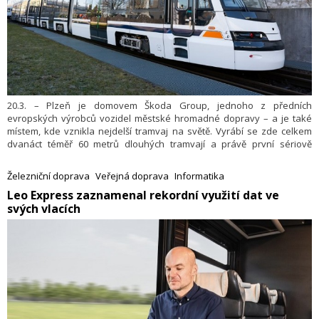
20.3. – Plzeň je domovem Škoda Group, jednoho z předních
evropských výrobců vozidel městské hromadné dopravy – a je také
místem, kde vznikla nejdelší tramvaj na světě. Vyrábí se zde celkem
dvanáct téměř 60 metrů dlouhých tramvají a právě první sériově
vyráběný vůz Škoda ForCity Smart 38T je připraven vyrazit do
metropolitní oblasti Rýn-Neckar. Toto unikátní vozidlo je součástí plně
Železniční doprava
Veřejná doprava
Informatika
modulárního vozového parku, který je navržen tak, aby vyhovoval
​Leo Express zaznamenal rekordní využití dat ve
rozmanitým požadavkům německého provozovatele Rhein-Neckar-
svých vlacích
Verkehr GmbH (rnv), který zajišťuje veřejnou dopravu v Mannheimu,
Heidelbergu a Ludwigshafenu.