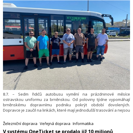
8.7. – Sedm řidičů autobusu vymění na prázdninové měsíce
ostravskou uniformu za brněnskou. Od poloviny týdne vypomáhají
brněnskému dopravnímu podniku pokrýt období dovolených.
Dopravce je zaučil na linkách, které mají jednodušší trasování a nejsou
dotčené výlukami.
Železniční doprava
Veřejná doprava
Informatika
​V systému OneTicket se prodalo již 10 milionů