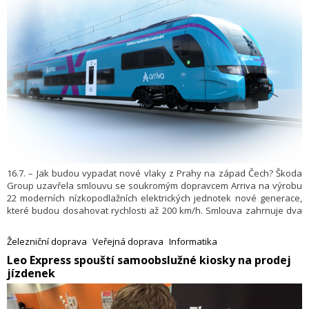
16.7. – Jak budou vypadat nové vlaky z Prahy na západ Čech? Škoda
Group uzavřela smlouvu se soukromým dopravcem Arriva na výrobu
22 moderních nízkopodlažních elektrických jednotek nové generace,
které budou dosahovat rychlosti až 200 km/h. Smlouva zahrnuje dva
typy jednotek – třívozovou (16 ks) a čtyřvozovou (6 ks), v celkové
hodnotě přesahující 7 miliard Kč. Součástí smlouvy je také opce na
Železniční doprava
Veřejná doprava
Informatika
nákup dalších vozidel. Dopravce plánuje nasazení těchto jednotek na
​Leo Express spouští samoobslužné kiosky na prodej
linkách Ex6 (Praha–Plzeň–Cheb) a R16 (Praha–Beroun–Plzeň–Klatovy /
jízdenek
Železná Ruda) v západních Čechách od prosince 2028.