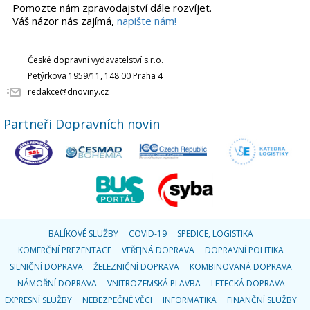
Pomozte nám zpravodajství dále rozvíjet.
Váš názor nás zajímá,
napište nám!
České dopravní vydavatelství s.r.o.
Petýrkova 1959/11, 148 00 Praha 4
redakce@dnoviny.cz
Partneři Dopravních novin
BALÍKOVÉ SLUŽBY
COVID-19
SPEDICE, LOGISTIKA
KOMERČNÍ PREZENTACE
VEŘEJNÁ DOPRAVA
DOPRAVNÍ POLITIKA
SILNIČNÍ DOPRAVA
ŽELEZNIČNÍ DOPRAVA
KOMBINOVANÁ DOPRAVA
NÁMOŘNÍ DOPRAVA
VNITROZEMSKÁ PLAVBA
LETECKÁ DOPRAVA
EXPRESNÍ SLUŽBY
NEBEZPEČNÉ VĚCI
INFORMATIKA
FINANČNÍ SLUŽBY