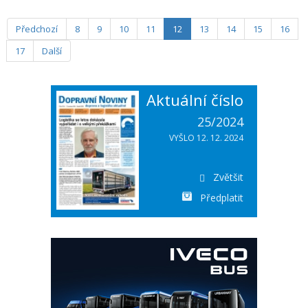
Voyageurs a Alstom. Doposud bylo v rámci zakázky objednáno už
262 vlaků RER NG, konkrétně 130 souprav pro linku RER-E (každá
Předchozí
8
9
10
11
12
13
14
15
16
o délce 112 metrů) a 132 pro linku RER-D (každá o délce 130 metrů).
17
Další
Aktuální číslo
25/2024
VYŠLO 12. 12. 2024
Zvětšit
Předplatit