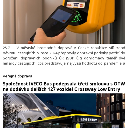
25.7. – V městské hromadné dopravě v České republice sílí trend
návratu cestujících. V roce 2024 přepravily dopravní podniky patřící do
Sdružení dopravních podniků ČR (SDP ČR) dohromady téměř dvě
miliardy cestujících, což představuje nejvyšší hodnotu od pandemie a
jeden z historicky nejvyšších údajů vůbec. Spolu s tím vzrostly i tržby
z prodeje jízdného, které se poprvé přehouply přes 8 miliard korun.
Veřejná doprava
Společnost ​IVECO Bus podepsala třetí smlouvu s OTW
na dodávku dalších 127 vozidel Crossway Low Entry