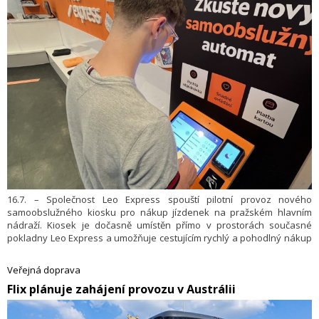
16.7. – Společnost Leo Express spouští pilotní provoz nového
samoobslužného kiosku pro nákup jízdenek na pražském hlavním
nádraží. Kiosek je dočasně umístěn přímo v prostorách současné
pokladny Leo Express a umožňuje cestujícím rychlý a pohodlný nákup
jízdenek, který probíhá bezkontaktně.
Veřejná doprava
​Flix plánuje zahájení provozu v Austrálii