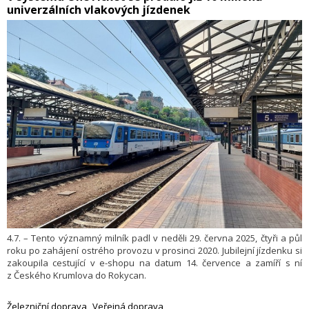
univerzálních vlakových jízdenek
4.7. – Tento významný milník padl v neděli 29. června 2025, čtyři a půl
roku po zahájení ostrého provozu v prosinci 2020. Jubilejní jízdenku si
zakoupila cestující v e-shopu na datum 14. července a zamíří s ní
z Českého Krumlova do Rokycan.
Železniční doprava
Veřejná doprava