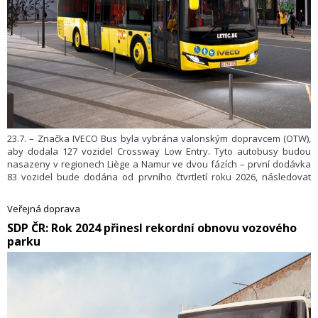
23.7. – Značka IVECO Bus byla vybrána valonským dopravcem (OTW),
aby dodala 127 vozidel Crossway Low Entry. Tyto autobusy budou
nasazeny v regionech Liège a Namur ve dvou fázích – první dodávka
83 vozidel bude dodána od prvního čtvrtletí roku 2026, následovat
bude druhá dodávka 44 vozidel od prvního čtvrtletí roku 2027. Jedná
se o třetí smlouvu podepsanou s valonským provozovatelem během
Veřejná doprava
dvou let.
​SDP ČR: Rok 2024 přinesl rekordní obnovu vozového
parku