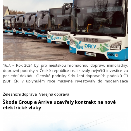
16.7. – Rok 2024 byl pro městskou hromadnou dopravu mimořádný:
dopravní podniky v České republice realizovaly největší investice za
poslední dekádu. Členské podniky Sdružení dopravních podniků ČR
(SDP ČR) v uplynulém roce masivně investovaly do modernizace
vozidel, obnovy infrastruktury i zavádění nových technologií. Jak
ukazují data ze Statistické ročenky SDP ČR, nejvýraznější posun nastal
Železniční doprava
Veřejná doprava
v oblasti bezemisní mobility, rozvoje elektroinfras­truktury a zvyšování
​Škoda Group a Arriva uzavřely kontrakt na nové
kvality přepravních služeb pro cestující. Celkově dopravní podniky na
elektrické vlaky
obnovu svých vozových parků vynaložily prostředky v objemu více
než 6,1 miliardy korun. Kompletní Statistickou ročenku SDP ČR za rok
2024 najdete
ZDE.