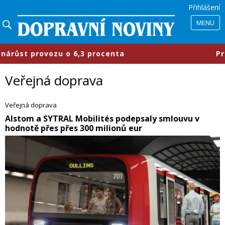
Přihlášení
MENU
rocenta
​Průmyslové parky se mění
Veřejná doprava
Veřejná doprava
​Alstom a SYTRAL Mobilités podepsaly smlouvu v
hodnotě přes přes 300 milionů eur