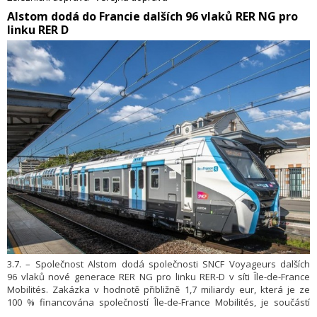
​Alstom dodá do Francie dalších 96 vlaků RER NG pro
linku RER D
3.7. – Společnost Alstom dodá společnosti SNCF Voyageurs dalších
96 vlaků nové generace RER NG pro linku RER-D v síti Île-de-France
Mobilités. Zakázka v hodnotě přibližně 1,7 miliardy eur, která je ze
100 % financována společností Île-de-France Mobilités, je součástí
rámcové dohody podepsané v roce 2017 mezi společnostmi SNCF