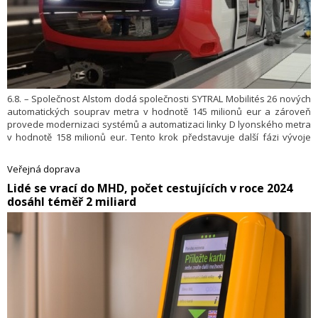
6.8. – Společnost Alstom dodá společnosti SYTRAL Mobilités 26 nových
automatických souprav metra v hodnotě 145 milionů eur a zároveň
provede modernizaci systémů a automatizaci linky D lyonského metra
v hodnotě 158 milionů eur. Tento krok představuje další fázi vývoje
linky D a je součástí komplexního plánu na modernizaci celé sítě.
Veřejná doprava
​Lidé se vrací do MHD, počet cestujících v roce 2024
dosáhl téměř 2 miliard