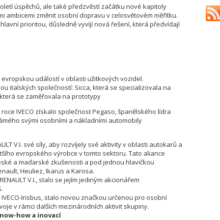
oletí úspěchů, ale také předzvěstí začátku nové kapitoly
i ambicemi změnit osobní dopravu v celosvětovém měřítku.
 hlavní prioritou, důsledně vyvíjí nová řešení, která předvídají
evropskou událostí v oblasti užitkových vozidel.
ou italských společností: Sicca, která se specializovala na
 která se zaměřovala na prototypy
e roce IVECO získalo společnost Pegaso, španělského lídra
námého svými osobními a nákladními automobily
LT V.I. své síly, aby rozvíjely své aktivity v oblasti autokarů a
ětšího evropského výrobce v tomto sektoru. Tato aliance
 české a maďarské zkušenosti a pod jednou hlavičkou
nault, Heuliez, Ikarus a Karosa.
RENAULT V.I., stalo se jejím jediným akcionářem
.
v IVECO-Irisbus, stalo novou značkou určenou pro osobní
je v rámci dalších mezinárodních aktivit skupiny.
now-how a inovací