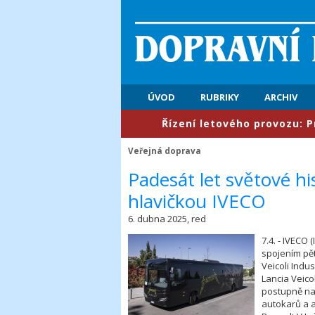
ÚVOD
RUBRIKY
ARCHIV
​Řízení letového provozu: První polol
Veřejná doprava
​Padesát let světové h
hlavičkou IVECO
6. dubna 2025, red
7.4. - IVECO
spojením pě
Veicoli Indus
Lancia Veico
postupně nav
autokarů a a