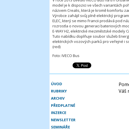
V roce 2013 uvedlo IVECO Bus na trh Urbanw
model je k dispozici ve všech variantách po
názvem Crealis, která je kromě komfortu z
Výrobce zahájil svůj plně elektrický progr
ELEC, který se mimo Francii prodává pod n
rozrostla o novou generaci bateriových m
E-WAY H2, elektrické meziměstské modely C
Tuto nabídku doplňuje soubor služeb Energy
elektrických vozových parků pro veřejné i 
(red)
Foto: IVECO Bus
ÚVOD
Pomo
Váš 
RUBRIKY
ARCHIV
PŘEDPLATNÉ
INZERCE
NEWSLETTER
SEMINÁŘE