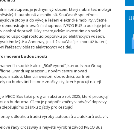
mobilitu
álním přístupem, je jediným výrobcem, který nabízí technologii
iměstských autobusů a minibusů. Současně společnost
U
yslové stopy a do vývoje řešení elektrické mobility, včetně
ie demonstruje inovační schopnosti IVECO BUS a posiluje jeho
e v osobní dopravě. Díky strategickým investicím do svých
hopno uspokojit rostoucí poptávku po elektrických vozech.
 Vysokém Mýtě a Annonay, jejichž součástí je i montáž baterií,
 řetězec v oblasti elektrických vozidel.
 a formování budoucnosti
znamení historické akce „50xBeyond“, kterou Iveco Group
ficine Grandi Riparazioni), novém centru inovací
pci institucí, klienti, investoři, obchodníci, partneři
y na budování historie značky, i ty, které pracují na její
 IVECO Bus také program akcí pro rok 2025, které propojují
mi do budoucna. Cílem je podpořit změny v odvětví dopravy
zlepšujícímu zážitku z jízdy pro cestující.
onay s dlouhou tradicí výroby autobusů a autokarů oslaví v
delové řady Crossway a největší výrobní závod IVECO Bus