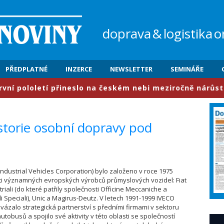
doprava
&
logistika
o
PŘEDPLATNÉ
INZERCE
NEWSLETTER
SEMINÁŘE
etí přineslo na českém nebi meziročně nárůst provozu o 
istorie osobní dopravy pod
 (Industrial Vehicles Corporation) bylo založeno v roce 1975
ti významných evropských výrobců průmyslových vozidel: Fiat
triali (do které patřily společnosti Officine Meccaniche a
li Speciali), Unic a Magirus-Deutz. V letech 1991-1999 IVECO
ázalo strategická partnerství s předními firmami v sektoru
utobusů a spojilo své aktivity v této oblasti se společností