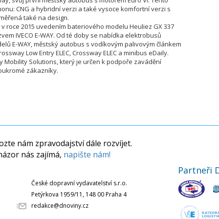
ay, svůj první městský autobus s motorem Euro VI. Tento
honu: CNG a hybridní verzi a také vysoce komfortní verzi s
aměřená také na design.
am v roce 2015 uvedením bateriového modelu Heuliez GX 337
ázvem IVECO E-WAY. Od té doby se nabídka elektrobusů
odelů E-WAY, městský autobus s vodíkovým palivovým článkem
rossway Low Entry ELEC, Crossway ELEC a minibus eDaily.
 Mobility Solutions, který je určen k podpoře zavádění
soukromé zákazníky.
zte nám zpravodajství dále rozvíjet.
názor nás zajímá,
napište nám!
Partneři 
České dopravní vydavatelství s.r.o.
Petýrkova 1959/11, 148 00 Praha 4
redakce@dnoviny.cz