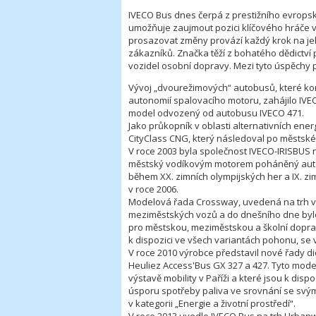
IVECO Bus dnes čerpá z prestižního evropsk
umožňuje zaujmout pozici klíčového hráče 
prosazovat změny provází každý krok na je
zákazníků. Značka těží z bohatého dědictví 
vozidel osobní dopravy. Mezi tyto úspěchy p
Vývoj „dvourežimových“ autobusů, které komb
autonomií spalovacího motoru, zahájilo IVECO
model odvozený od autobusu IVECO 471.
Jako průkopník v oblasti alternativních ener
CityClass CNG, který následoval po městsk
V roce 2003 byla společnost IVECO-IRISBUS 
městský vodíkovým motorem poháněný autobu
během XX. zimních olympijských her a IX. zi
v roce 2006.
Modelová řada Crossway, uvedená na trh v 
meziměstských vozů a do dnešního dne bylo
pro městskou, meziměstskou a školní doprav
k dispozici ve všech variantách pohonu, se 
V roce 2010 výrobce představil nové řady die
Heuliez Access'Bus GX 327 a 427. Tyto mode
výstavě mobility v Paříži a které jsou k dis
úsporu spotřeby paliva ve srovnání se svými
v kategorii „Energie a životní prostředí“.