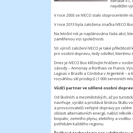
Renault V.I.,
největším v
V roce 2003 se IVECO stalo stoprocentním vl
V roce 2013 byla založena značka IVECO Bus
Na letošní rok je naplánována řada akcí, kt
zaměřenou vizi společnosti.
50. výročí založení IVECO je také příležitostí
pro osobní dopravu, tedy odvětví, kterému 
Dnes je IVECO Bus klíčovým hráčem v osobn
závody – Annonay a Rorthais ve Francii, Vyso
Lagoas v Brazílii a Córdoba v Argentině – a
rozsáhlou sítí prodejců (1 000 servisních míst
Vůdčí partner ve sdílené osobní doprav
Od školních a meziměstských, až po turisti
navrhuje, vyrábí a prodává širokou škálu v
a provozovatelů veřejné dopravy po celém svě
oblasti alternativních energií, nabízí někol
biopaliv, zemního plynu, elektřiny a vodíku 
potřebám každého regionu.