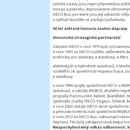
Letošní oslavy jsou nejen připomínkou půlst
inovací a pokroku, doprovázené obnoveným
IVECO Bus, pro které jsou její zákazníci vždy
a splňují neustále se zvyšující požadavky.
50 let světové historie osobní dopravy
Historická strategická partnerství
Založení IVECO v roce 1975 bylo významnou 
V roce 1991 se IVECO rozšířilo začleněním dv
podvozky pro autokary a autobusy, a Altra,
elektrických a hybridních autobusů. V témž
vzniklého ze společnosti Hispano-Suiza, z
a autobusy.
V roce 1999 spojily společnosti IVECO a RENAU
autobusů, a založily IRISBUS, druhého nejv
propojila francouzské, italské, španělské,
sjednotila značky IVECO, Pegaso, Orlandi, Re
V roce 2003 získalo IVECO akcie společnosti 
a převzalo kontrolu nad společností IRISBUS
V roce 2013 se IVECO Bus, nahrazující náze
dopravu. Tím byla zahájena nová etapa rozvo
Nezpochybnitelný odkaz odbornosti, k