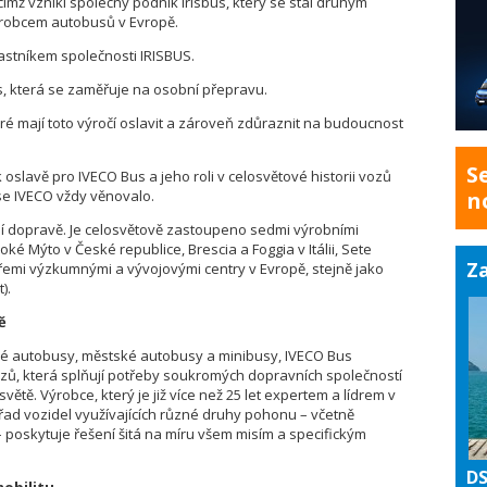
 čímž vznikl společný podnik Irisbus, který se stal druhým
ýrobcem autobusů v Evropě.
astníkem společnosti IRISBUS.
, která se zaměřuje na osobní přepravu.
eré mají toto výročí oslavit a zároveň zdůraznit na budoucnost
S
 k oslavě pro IVECO Bus a jeho roli v celosvětové historii vozů
se IVECO vždy věnovalo.
n
í dopravě. Je celosvětově zastoupeno sedmi výrobními
ké Mýto v České republice, Brescia a Foggia v Itálii, Sete
Za
 třemi výzkumnými a vývojovými centry v Evropě, stejně jako
).
ě
cké autobusy, městské autobusy a minibusy, IVECO Bus
ozů, která splňují potřeby soukromých dopravních společností
tě. Výrobce, který je již více než 25 let expertem a lídrem v
ik řad vozidel využívajících různé druhy pohonu – včetně
– poskytuje řešení šitá na míru všem misím a specifickým
DS