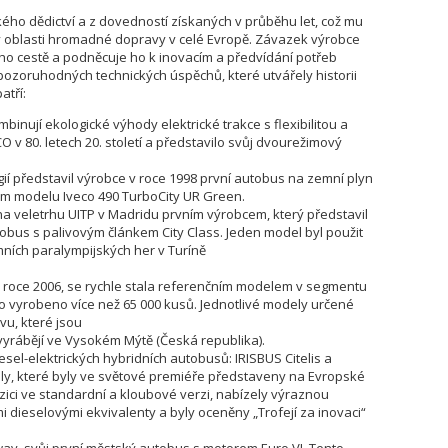
ého dědictví a z dovedností získaných v průběhu let, což mu
v oblasti hromadné dopravy v celé Evropě. Závazek výrobce
ho cestě a podněcuje ho k inovacím a předvídání potřeb
pozoruhodných technických úspěchů, které utvářely historii
atří:
inují ekologické výhody elektrické trakce s flexibilitou a
 v 80. letech 20. století a představilo svůj dvourežimový
gií představil výrobce v roce 1998 první autobus na zemní plyn
ém modelu Iveco 490 TurboCity UR Green.
na veletrhu UITP v Madridu prvním výrobcem, který představil
s s palivovým článkem City Class. Jeden model byl použit
mních paralympijských her v Turíně
roce 2006, se rychle stala referenčním modelem v segmentu
 vyrobeno více než 65 000 kusů. Jednotlivé modely určené
u, které jsou
vyrábějí ve Vysokém Mýtě (Česká republika).
sel-elektrických hybridních autobusů: IRISBUS Citelis a
ly, které byly ve světové premiéře představeny na Evropské
pozici ve standardní a kloubové verzi, nabízely výraznou
 dieselovými ekvivalenty a byly oceněny „Trofejí za inovaci“