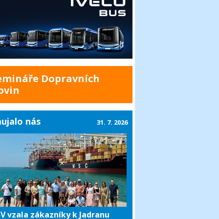
emináře Dopravních
ovin
ujalo nás
31. 7. 2026
V vzala zákazníky k Jadranu