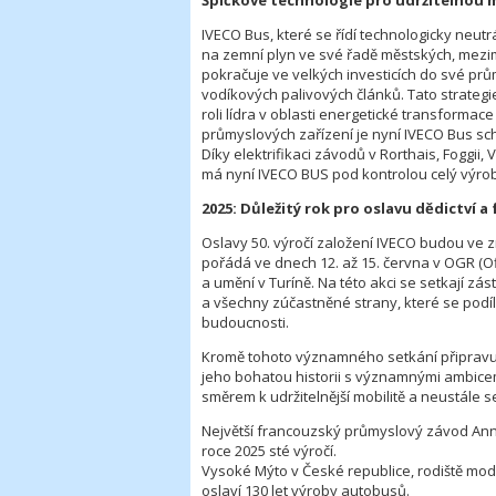
Špičkové technologie pro udržitelnou 
IVECO Bus, které se řídí technologicky neutr
na zemní plyn ve své řadě městských, mez
pokračuje ve velkých investicích do své prům
vodíkových palivových článků. Tato strateg
roli lídra v oblasti energetické transformac
průmyslových zařízení je nyní IVECO Bus sc
Díky elektrifikaci závodů v Rorthais, Foggii,
má nyní IVECO BUS pod kontrolou celý výrobní
2025: Důležitý rok pro oslavu dědictví
Oslavy 50. výročí založení IVECO budou ve 
pořádá ve dnech 12. až 15. června v OGR (Of
a umění v Turíně. Na této akci se setkají zástu
a všechny zúčastněné strany, které se podílel
budoucnosti.
Kromě tohoto významného setkání připravuje
jeho bohatou historii s významnými ambice
směrem k udržitelnější mobilitě a neustále se 
Největší francouzský průmyslový závod Ann
roce 2025 sté výročí.
Vysoké Mýto v České republice, rodiště mo
oslaví 130 let výroby autobusů.