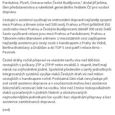
Pardubice, Plzeň, Ostrava nebo České Budějovice,“ dodal Jiří Ješeta,
člen představenstva a náměstek generálního ředitele ČD pro osobní
dopravu.
Cestující s asistencí využívají ve vnitrostátní dopravě nejčastěji spojení
mezi Prahou a Brnem (více než 500 cest), Prahou a Plzní (přibližně 350
cest) nebo mezi Prahou a Českými Budějovicemi (téměř 300 cest). Další
často využívané relace jsou mezi Prahou a Pardubicemi, Prahou a
Táborem nebo Blanskem a Brnem. U mezistátních cest zajišťujeme
nejčastěji asistenci pro cesty osob s handicapem z Prahy do Vídně,
Berlína Bratislavy a Drážďan a do TOP 5 cest patří i relace Brno –
Pezinok.
České dráhy ročně přepraví ve vlastním tarifu více než 600 tisíc
cestujících s průkazy ZTP a ZTP/P nebo invalidů 3. stupně, kteří mají
nárok na zvýhodněné jízdné. Společně především s tarify jednotlivých
integrovaných systémů využije vlaků Českých drah víc než milion
cestujících s handicapem ročně. Podstatná část však nevyžaduje při
své cestě asistenci dopravce a v současnosti mohou bez asistence
železničářů cestovat i lidé na vozíku. Více než 3 tisíce nízkopodlažních
vlaků vyznačených v jízdních řádech a obsluhovaných
nejmodernějšími jednotkami lze využít i bez objednání přepravy a bez
asistence zaměstnanců dopravce.
(red)