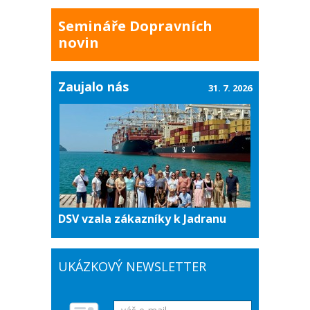
Semináře Dopravních
novin
Zaujalo nás
31. 7. 2026
DSV vzala zákazníky k Jadranu
UKÁZKOVÝ NEWSLETTER