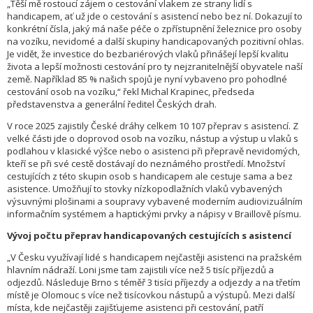
„Těší mě rostoucí zájem o cestování vlakem ze strany lidí s
handicapem, ať už jde o cestování s asistencí nebo bez ní. Dokazují to
konkrétní čísla, jaký má naše péče o zpřístupnění železnice pro osoby
na vozíku, nevidomé a další skupiny handicapovaných pozitivní ohlas.
Je vidět, že investice do bezbariérových vlaků přinášejí lepší kvalitu
života a lepší možnosti cestování pro ty nejzranitelnější obyvatele naší
země. Například 85 % našich spojů je nyní vybaveno pro pohodlné
cestování osob na vozíku,“ řekl Michal Krapinec, předseda
představenstva a generální ředitel Českých drah.
V roce 2025 zajistily České dráhy celkem 10 107 přeprav s asistencí. Z
velké části jde o doprovod osob na vozíku, nástup a výstup u vlaků s
podlahou v klasické výšce nebo o asistenci při přepravě nevidomých,
kteří se při své cestě dostávají do neznámého prostředí. Množství
cestujících z této skupin osob s handicapem ale cestuje sama a bez
asistence. Umožňují to stovky nízkopodlažních vlaků vybavených
výsuvnými plošinami a soupravy vybavené moderním audiovizuálním
informačním systémem a haptickými prvky a nápisy v Braillově písmu.
Vývoj počtu přeprav handicapovaných cestujících s asistencí
„V Česku využívají lidé s handicapem nejčastěji asistenci na pražském
hlavním nádraží. Loni jsme tam zajistili více než 5 tisíc příjezdů a
odjezdů. Následuje Brno s téměř 3 tisíci příjezdy a odjezdy a na třetím
místě je Olomouc s více než tisícovkou nástupů a výstupů. Mezi další
místa, kde nejčastěji zajišťujeme asistenci při cestování, patří