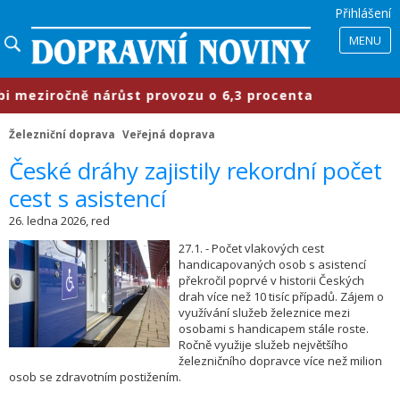
Přihlášení
MENU
eziročně nárůst provozu o 6,3 procenta
Železniční doprava
Veřejná doprava
​České dráhy zajistily rekordní počet
cest s asistencí
26. ledna 2026, red
27.1. - Počet vlakových cest
handicapovaných osob s asistencí
překročil poprvé v historii Českých
drah více než 10 tisíc případů. Zájem o
využívání služeb železnice mezi
osobami s handicapem stále roste.
Ročně využije služeb největšího
železničního dopravce více než milion
osob se zdravotním postižením.