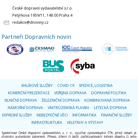
České dopravní vydavatelství s.r.o.
Petýrkova 1959/11, 148 00 Praha 4
redakce@dnoviny.cz
Partneři Dopravních novin
BALÍKOVÉ SLUŽBY
COVID-19
SPEDICE, LOGISTIKA
KOMERČNÍ PREZENTACE
VEŘEJNÁ DOPRAVA
DOPRAVNÍ POLITIKA
SILNIČNÍ DOPRAVA
ŽELEZNIČNÍ DOPRAVA
KOMBINOVANÁ DOPRAVA
NÁMOŘNÍ DOPRAVA
VNITROZEMSKÁ PLAVBA
LETECKÁ DOPRAVA
EXPRESNÍ SLUŽBY
NEBEZPEČNÉ VĚCI
INFORMATIKA
FINANČNÍ SLUŽBY
INFRASTRUKTURA
VELETRHY A VÝSTAVY
Společnost České dopravní vydavatelství, s. r. o., využívá zpravodajství ČTK, jehož obsah je
chráněn autorským zákonem. Přepis, šíření či další zpřístupňování tohoto obsahu či jeho