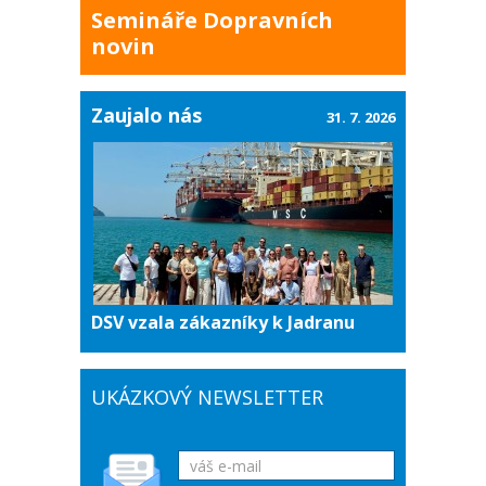
Semináře Dopravních
novin
Zaujalo nás
31. 7. 2026
DSV vzala zákazníky k Jadranu
UKÁZKOVÝ NEWSLETTER