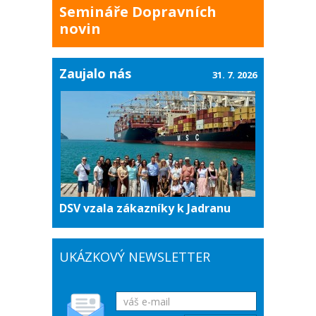
Semináře Dopravních
novin
Zaujalo nás
31. 7. 2026
DSV vzala zákazníky k Jadranu
UKÁZKOVÝ NEWSLETTER