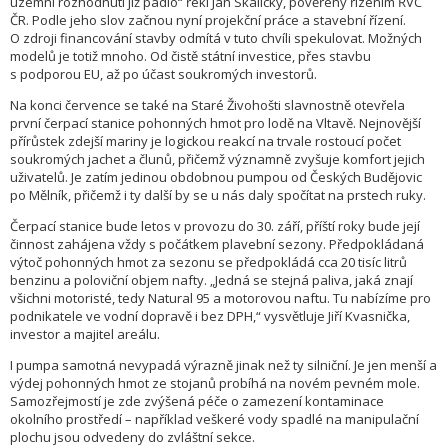
územní rozhodnutí již padlo“ řekl Jan Skalický, pověřený řízením ŘVC
ČR. Podle jeho slov začnou nyní projekční práce a stavební řízení.
O zdroji financování stavby odmítá v tuto chvíli spekulovat. Možných
modelů je totiž mnoho. Od čistě státní investice, přes stavbu
s podporou EU, až po účast soukromých investorů.
Na konci července se také na Staré Živohošti slavnostně otevřela
první čerpací stanice pohonných hmot pro lodě na Vltavě. Nejnovější
přírůstek zdejší mariny je logickou reakcí na trvale rostoucí počet
soukromých jachet a člunů, přičemž významně zvyšuje komfort jejich
uživatelů. Je zatím jedinou obdobnou pumpou od Českých Budějovic
po Mělník, přičemž i ty další by se u nás daly spočítat na prstech ruky.
Čerpací stanice bude letos v provozu do 30. září, příští roky bude její
činnost zahájena vždy s počátkem plavební sezony. Předpokládaná
výtoč pohonných hmot za sezonu se předpokládá cca 20 tisíc litrů
benzinu a poloviční objem nafty. „Jedná se stejná paliva, jaká znají
všichni motoristé, tedy Natural 95 a motorovou naftu. Tu nabízíme pro
podnikatele ve vodní dopravě i bez DPH,“ vysvětluje Jiří Kvasnička,
investor a majitel areálu.
I pumpa samotná nevypadá výrazně jinak než ty silniční. Je jen menší a
výdej pohonných hmot ze stojanů probíhá na novém pevném mole.
Samozřejmostí je zde zvýšená péče o zamezení kontaminace
okolního prostředí – například veškeré vody spadlé na manipulační
plochu jsou odvedeny do zvláštní sekce.