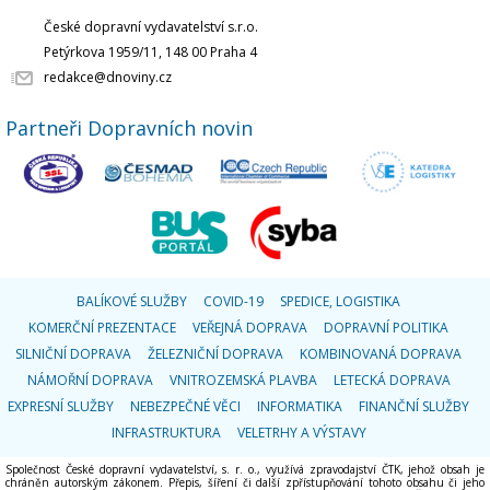
České dopravní vydavatelství s.r.o.
Petýrkova 1959/11, 148 00 Praha 4
redakce@dnoviny.cz
Partneři Dopravních novin
BALÍKOVÉ SLUŽBY
COVID-19
SPEDICE, LOGISTIKA
KOMERČNÍ PREZENTACE
VEŘEJNÁ DOPRAVA
DOPRAVNÍ POLITIKA
SILNIČNÍ DOPRAVA
ŽELEZNIČNÍ DOPRAVA
KOMBINOVANÁ DOPRAVA
NÁMOŘNÍ DOPRAVA
VNITROZEMSKÁ PLAVBA
LETECKÁ DOPRAVA
EXPRESNÍ SLUŽBY
NEBEZPEČNÉ VĚCI
INFORMATIKA
FINANČNÍ SLUŽBY
INFRASTRUKTURA
VELETRHY A VÝSTAVY
Společnost České dopravní vydavatelství, s. r. o., využívá zpravodajství ČTK, jehož obsah je
chráněn autorským zákonem. Přepis, šíření či další zpřístupňování tohoto obsahu či jeho