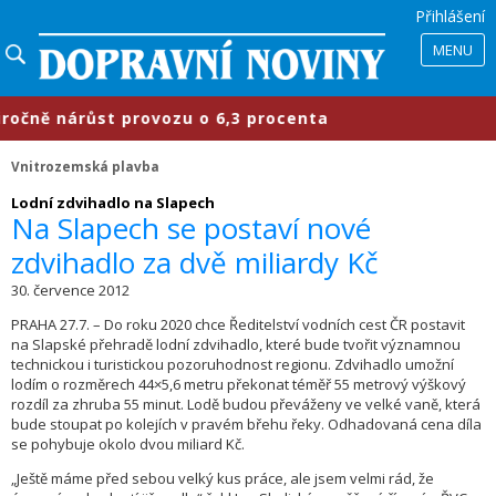
Přihlášení
MENU
ně nárůst provozu o 6,3 procenta
Vnitrozemská plavba
Lodní zdvihadlo na Slapech
Na Slapech se postaví nové
zdvihadlo za dvě miliardy Kč
30. července 2012
PRAHA 27.7. – Do roku 2020 chce Ředitelství vodních cest ČR postavit
na Slapské přehradě lodní zdvihadlo, které bude tvořit významnou
technickou i turistickou pozoruhodnost regionu. Zdvihadlo umožní
lodím o rozměrech 44×5,6 metru překonat téměř 55 metrový výškový
rozdíl za zhruba 55 minut. Lodě budou převáženy ve velké vaně, která
bude stoupat po kolejích v pravém břehu řeky. Odhadovaná cena díla
se pohybuje okolo dvou miliard Kč.
„Ještě máme před sebou velký kus práce, ale jsem velmi rád, že