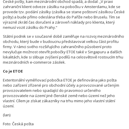
České pošty, kam mezinárodní obchod spadá, a dodal: „V praxi
zahraniční klient odveze zásilku na pobočku v Amsterdamu, kde se
provede tzv. podání zásilky (zásilka se stane poštovní zásilkou České
pošty) a bude přímo odeslána třeba do Paříže nebo Bruselu. Tím se
výrazně zkrátí čas doručení a zároveň náklady pro klienta, který
nemusí vozit zásilku do Prahy.“
Státní podnik se v současné době zaměřuje na rozvoj mezinárodního
obchodu, který bude v budoucnu představovat velkou část profitu
firmy. V rámci svého rozšiřujícího zahraničního působení proto
nevylučuje možnost otevřít pobočky ETOE také v Singapuru a dalších
lokalitách, kde si slibuje zvýšení podílů na celosvětově rostoucím trhu
mezinárodních e-commerce zásilek.
Co je ETOE
Exteritoriální vyměňovací pobočka ETOE je definována jako pošta
nebo zařízení zřízené pro obchodní účely a provozované určeným
provozovatelem nebo spadající do pravomoci určeného
provozovatele na území jiné členské země nebo území než jeho
vlastní. Cílem je získat zákazníky na trhu mimo jeho vlastní státní
území.
(lan)
Foto: Česká pošta