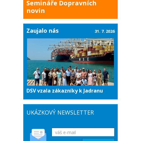
Semináře Dopravních
novin
Zaujalo nás
31. 7. 2026
DSV vzala zákazníky k Jadranu
UKÁZKOVÝ NEWSLETTER