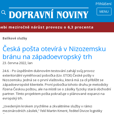
Přihlášení
MENU
i meziročně nárůst provozu o 6,3 procenta
Balíkové služby
​Česká pošta otevírá v Nizozemsku
bránu na západoevropský trh
23. června 2022, lan
24.6. - Po úspěšném dubnovém testování zahájí svůj provoz
exteritoriální vyměňovací pobočka (tzv. ETOE) České pošty v
Nizozemsku. Jedná se o první vlaštovku, která má za cíl přiblížit se
západoevropské klientele. První pobočka tohoto druhu je metodicky
řízena Českou poštou, ale na místě se o zásilky fyzicky stará obchodní
partner. Tímto projektem pošta pokračuje v plánované expanzi na
evropský trh.
„Uvedeným krokem zrychlíme a zkvalitníme služby v rámci
mezinárodních zásilek,“ řekl Martin Kment, ředitel Divize logistiky