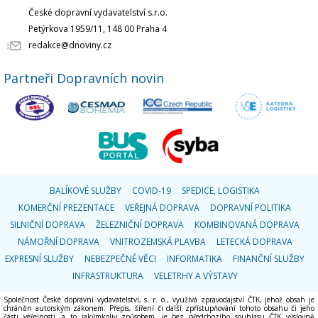
České dopravní vydavatelství s.r.o.
Petýrkova 1959/11, 148 00 Praha 4
redakce@dnoviny.cz
Partneři Dopravních novin
BALÍKOVÉ SLUŽBY
COVID-19
SPEDICE, LOGISTIKA
KOMERČNÍ PREZENTACE
VEŘEJNÁ DOPRAVA
DOPRAVNÍ POLITIKA
SILNIČNÍ DOPRAVA
ŽELEZNIČNÍ DOPRAVA
KOMBINOVANÁ DOPRAVA
NÁMOŘNÍ DOPRAVA
VNITROZEMSKÁ PLAVBA
LETECKÁ DOPRAVA
EXPRESNÍ SLUŽBY
NEBEZPEČNÉ VĚCI
INFORMATIKA
FINANČNÍ SLUŽBY
INFRASTRUKTURA
VELETRHY A VÝSTAVY
Společnost České dopravní vydavatelství, s. r. o., využívá zpravodajství ČTK, jehož obsah je
chráněn autorským zákonem. Přepis, šíření či další zpřístupňování tohoto obsahu či jeho
části veřejnosti, a to jakýmkoliv způsobem, je bez předchozího souhlasu ČTK výslovně