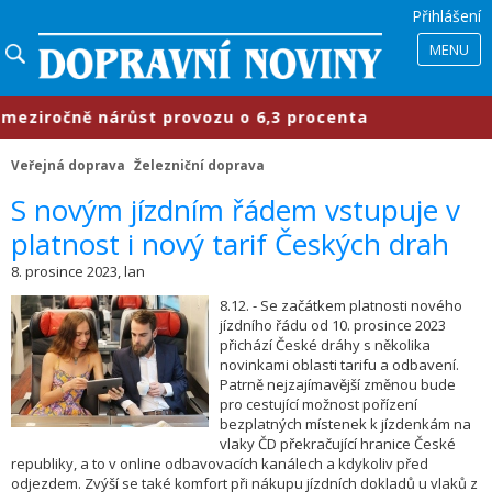
Přihlášení
MENU
ziročně nárůst provozu o 6,3 procenta
Veřejná doprava
Železniční doprava
​S novým jízdním řádem vstupuje v
platnost i nový tarif Českých drah
8. prosince 2023, lan
8.12. - Se začátkem platnosti nového
jízdního řádu od 10. prosince 2023
přichází České dráhy s několika
novinkami oblasti tarifu a odbavení.
Patrně nejzajímavější změnou bude
pro cestující možnost pořízení
bezplatných místenek k jízdenkám na
vlaky ČD překračující hranice České
republiky, a to v online odbavovacích kanálech a kdykoliv před
odjezdem. Zvýší se také komfort při nákupu jízdních dokladů u vlaků z