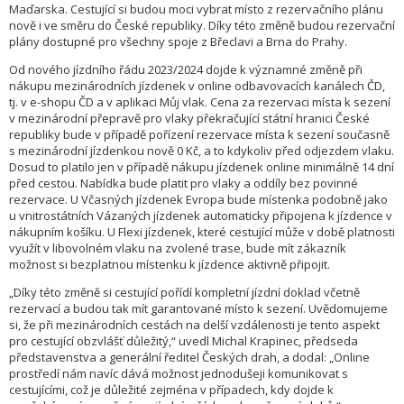
Maďarska. Cestující si budou moci vybrat místo z rezervačního plánu
nově i ve směru do České republiky. Díky této změně budou rezervační
plány dostupné pro všechny spoje z Břeclavi a Brna do Prahy.
Od nového jízdního řádu 2023/2024 dojde k významné změně při
nákupu mezinárodních jízdenek v online odbavovacích kanálech ČD,
tj. v e-shopu ČD a v aplikaci Můj vlak. Cena za rezervaci místa k sezení
v mezinárodní přepravě pro vlaky překračující státní hranici České
republiky bude v případě pořízení rezervace místa k sezení současně
s mezinárodní jízdenkou nově 0 Kč, a to kdykoliv před odjezdem vlaku.
Dosud to platilo jen v případě nákupu jízdenek online minimálně 14 dní
před cestou. Nabídka bude platit pro vlaky a oddíly bez povinné
rezervace. U Včasných jízdenek Evropa bude místenka podobně jako
u vnitrostátních Vázaných jízdenek automaticky připojena k jízdence v
nákupním košíku. U Flexi jízdenek, které cestující může v době platnosti
využít v libovolném vlaku na zvolené trase, bude mít zákazník
možnost si bezplatnou místenku k jízdence aktivně připojit.
„Díky této změně si cestující pořídí kompletní jízdní doklad včetně
rezervací a budou tak mít garantované místo k sezení. Uvědomujeme
si, že při mezinárodních cestách na delší vzdálenosti je tento aspekt
pro cestující obzvlášť důležitý,“ uvedl Michal Krapinec, předseda
představenstva a generální ředitel Českých drah, a dodal: „Online
prostředí nám navíc dává možnost jednodušeji komunikovat s
cestujícími, což je důležité zejména v případech, kdy dojde k