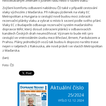
neočekávaným změnám v jízdním řádu nebo v řazení vlaků.“
Zvýšení komfortu odbavení nabídnou ČD také v případě cestování
vlaky výchozími z Maďarska. Při nákupu jízdenek na vlaky EC
Metropolitan a Hungaria si cestující nově budou moci zobrazit
rezervační plánky vlaku a vybrat si místo k sezení podle svého přání.
Vlaky EC z Budapešti odbavuje rezervační systém maďarského
dopravce MÁV, který dosud zobrazení plánků v odbavovacích
kanálech Českých drah neumožňoval. Význam to bude mít i pro
cestující ve vnitrostátním úseku mezi Břeclaví, Brnem, Pardubicemi a
Prahou. Plány jednotlivých vozů tak budou k dispozici na této trase
nejen v railjetech z Rakouska, ale nově právě i ve vlacích Metropolitan
z Maďarska.
(lan)
Foto: ČD
Aktuální číslo
25/2024
VYŠLO 12. 12. 2024