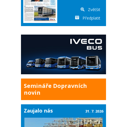
Zvětšit
Předplatit
Semináře Dopravních
novin
Zaujalo nás
31. 7. 2026