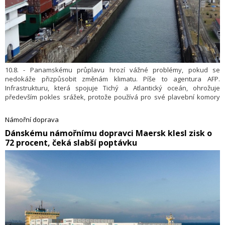
10.8. - Panamskému průplavu hrozí vážné problémy, pokud se
nedokáže přizpůsobit změnám klimatu. Píše to agentura AFP.
Infrastrukturu, která spojuje Tichý a Atlantický oceán, ohrožuje
především pokles srážek, protože používá pro své plavební komory
vodu ze sladkovodních nádrží. Kvůli suchu již musel provozovatel
omezit pohyb lodí v kanálu, což se zřejmě promítne do jeho
Námořní doprava
hospodaření.
Dánskému námořnímu dopravci Maersk klesl zisk o
72 procent, čeká slabší poptávku