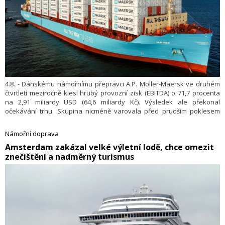
4.8. - Dánskému námořnímu přepravci A.P. Moller-Maersk ve druhém
čtvrtletí meziročně klesl hrubý provozní zisk (EBITDA) o 71,7 procenta
na 2,91 miliardy USD (64,6 miliardy Kč). Výsledek ale překonal
očekávání trhu. Skupina nicméně varovala před prudším poklesem
globální poptávky po námořní kontejnerové dopravě v letošním roce,
k němuž přispívá utlumený hospodářský růst a snižování zásob
Námořní doprava
u zákazníků. Firma o tom informovala ve zprávě o výsledcích
Amsterdam zakázal velké výletní lodě, chce omezit
hospodaření.
znečištění a nadměrný turismus