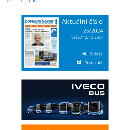
18
19
Další
Aktuální číslo
25/2024
VYŠLO 12. 12. 2024
Zvětšit
Předplatit