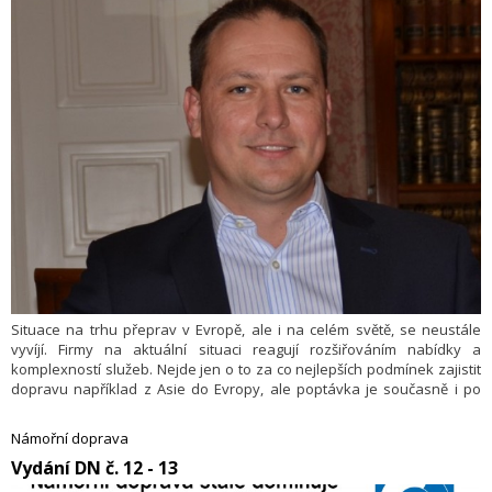
Situace na trhu přeprav v Evropě, ale i na celém světě, se neustále
vyvíjí. Firmy na aktuální situaci reagují rozšiřováním nabídky a
komplexností služeb. Nejde jen o to za co nejlepších podmínek zajistit
dopravu například z Asie do Evropy, ale poptávka je současně i po
doručení v rámci první a poslední míle, po zajištění veškerých celních
náležitostí a rovněž po zajištění skladování.
Námořní doprava
Vydání DN č. 12 - 13