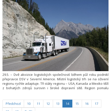
29.5. – Dvě akvizice logistických společností během půl roku podnikl
přepravce DSV v Severní Americe. Místní logistický trh se na oživení
regionu rychle adaptuje. Tři státy regionu – USA, Kanada a Mexiko těží
z bohatých zdrojů surovin i široké dopravní sítě. Region pomalu
navazuje na svou automobilovou historii a vítá koncerny opouštějící
Čínu. Jediné, co v strategických plánech chybí, je ochota municipalit
k výstavbě na brownfieldech.
Předchozí
10
11
12
13
14
15
16
17