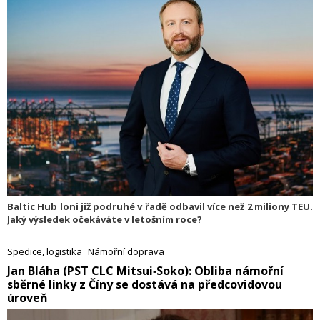
Baltic Hub loni již podruhé v řadě odbavil více než 2 miliony TEU.
Jaký výsledek očekáváte v letošním roce?
Spedice, logistika
Námořní doprava
​Jan Bláha (PST CLC Mitsui‑Soko): Obliba námořní
sběrné linky z Číny se dostává na předcovidovou
úroveň