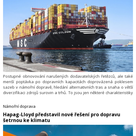
Postupné obnovování narušených dodavatelských řetězců, ale také
menší poptávka po dopravních kapacitách doprovázená poklesem
sazeb v námořní dopravě, hledání alternativních tras a snaha o větší
diverzifikaci zdrojů surovin a trhů. To jsou jen některé charakteristiky
současného světového obchodu a dodavatelských řetězců.
Námořní doprava
​Hapag-Lloyd představil nové řešení pro dopravu
šetrnou ke klimatu