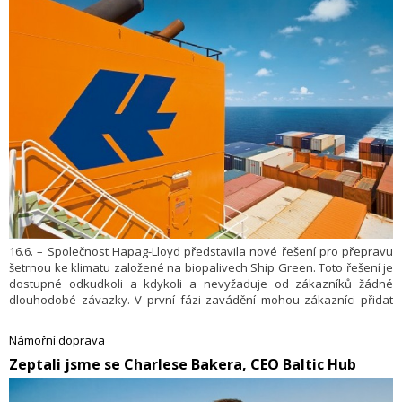
16.6. – Společnost Hapag-Lloyd představila nové řešení pro přepravu
šetrnou ke klimatu založené na biopalivech Ship Green. Toto řešení je
dostupné odkudkoli a kdykoli a nevyžaduje od zákazníků žádné
dlouhodobé závazky. V první fázi zavádění mohou zákazníci přidat
službu Ship Green jako doplňkovou službu ke svým stávajícím
rezervacím.
Námořní doprava
​Zeptali jsme se Charlese Bakera, CEO Baltic Hub