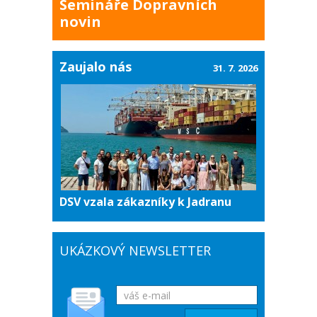
Semináře Dopravních
novin
Zaujalo nás
31. 7. 2026
DSV vzala zákazníky k Jadranu
UKÁZKOVÝ NEWSLETTER