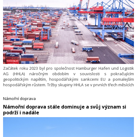
Začátek roku 2023 byl pro společnost Hamburger Hafen und Logistik
AG (HHLA) náročným obdobím v souvislosti s pokračujícím
geopolitickým napětím, hospodářskými sankcemi EU a pomalejším
hospodářským růstem. Tržby skupiny HHLA se v prvních třech měsících
roku snížily o 5,6 procenta na 364,7 milionu EUR (v předchozím roce
386,2 milionu EUR).
Námořní doprava
​Námořní doprava stále dominuje a svůj význam si
podrží i nadále