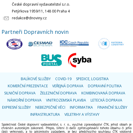
České dopravní vydavatelství s.r.o.
Petýrkova 1959/11, 148 00 Praha 4
redakce@dnoviny.cz
Partneři Dopravních novin
BALÍKOVÉ SLUŽBY
COVID-19
SPEDICE, LOGISTIKA
KOMERČNÍ PREZENTACE
VEŘEJNÁ DOPRAVA
DOPRAVNÍ POLITIKA
SILNIČNÍ DOPRAVA
ŽELEZNIČNÍ DOPRAVA
KOMBINOVANÁ DOPRAVA
NÁMOŘNÍ DOPRAVA
VNITROZEMSKÁ PLAVBA
LETECKÁ DOPRAVA
EXPRESNÍ SLUŽBY
NEBEZPEČNÉ VĚCI
INFORMATIKA
FINANČNÍ SLUŽBY
INFRASTRUKTURA
VELETRHY A VÝSTAVY
Společnost České dopravní vydavatelství, s. r. o., využívá zpravodajství ČTK, jehož obsah je
chráněn autorským zákonem. Přepis, šíření či další zpřístupňování tohoto obsahu či jeho
části veřejnosti, a to jakýmkoliv způsobem, je bez předchozího souhlasu ČTK výslovně