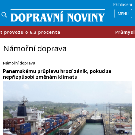
Přihlášení
MENU
nta
​Průmyslové parky se mění, fi
Námořní doprava
Námořní doprava
Panamskému průplavu hrozí zánik, pokud se
nepřizpůsobí změnám klimatu