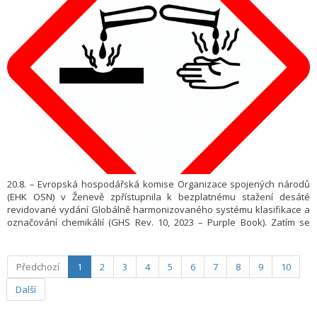
20.8. – Evropská hospodářská komise Organizace spojených národů
(EHK OSN) v Ženevě zpřístupnila k bezplatnému stažení desáté
revidované vydání Globálně harmonizovaného systému klasifikace a
označování chemikálií (GHS Rev. 10, 2023 – Purple Book). Zatím se
jedná o verzi v angličtině a francouzštinu.
Předchozí
1
2
3
4
5
6
7
8
9
10
Další