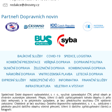
redakce@dnoviny.cz
Partneři Dopravních novin
BALÍKOVÉ SLUŽBY
COVID-19
SPEDICE, LOGISTIKA
KOMERČNÍ PREZENTACE
VEŘEJNÁ DOPRAVA
DOPRAVNÍ POLITIKA
SILNIČNÍ DOPRAVA
ŽELEZNIČNÍ DOPRAVA
KOMBINOVANÁ DOPRAVA
NÁMOŘNÍ DOPRAVA
VNITROZEMSKÁ PLAVBA
LETECKÁ DOPRAVA
EXPRESNÍ SLUŽBY
NEBEZPEČNÉ VĚCI
INFORMATIKA
FINANČNÍ SLUŽBY
INFRASTRUKTURA
VELETRHY A VÝSTAVY
Společnost České dopravní vydavatelství, s. r. o., využívá zpravodajství ČTK, jehož obsah je
chráněn autorským zákonem. Přepis, šíření či další zpřístupňování tohoto obsahu či jeho
části veřejnosti, a to jakýmkoliv způsobem, je bez předchozího souhlasu ČTK výslovně
zakázáno. Obdobně je bez souhlasu Českého dopravního vydavatelství, s. r. o., zakázáno i
jakékoliv použití dalšího obsahu včetně převzetí, šíření či dalšího zpřístupňování článků a
fotografií.