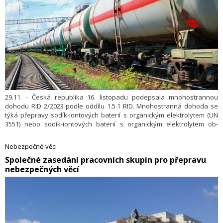
29.11. - Česká republika 16. listopadu podepsala mnohostrannou
dohodu RID 2/2023 podle oddílu 1.5.1 RID. Mnohostranná dohoda se
týká přepravy sodík-iontových baterií s organickým elektrolytem (UN
3551) nebo sodík-iontových baterií s organickým elektrolytem ob­
sažených v zařízeních nebo balených se zařízeními (UN
3552) odchylně od ustanovení oddílu 3.2.1, tabulky A, za podmínek
Nebezpečné věci
stanovených v této dohodě.
Společné zasedání pracovních skupin pro přepravu
nebezpečných věcí