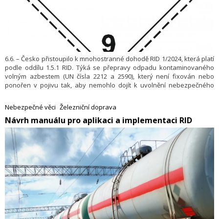
6.6. – Česko přistoupilo k mnohostranné dohodě RID 1/2024, která platí
podle oddílu 1.5.1 RID. Týká se přepravy odpadu kontaminovaného
volným azbestem (UN čísla 2212 a 2590), který není fixován nebo
ponořen v pojivu tak, aby nemohlo dojít k uvolnění nebezpečného
množství vdechovatelného azbestu, může být přepravován ve volně
loženém stavu podle ustanovení kódů VC 1 a VC 2 pododdílu
Nebezpečné věci
Železniční doprava
7.3.3.1 RID.
Návrh manuálu pro aplikaci a implementaci RID