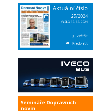
Aktuální číslo
25/2024
VYŠLO 12. 12. 2024
Zvětšit
Předplatit
Semináře Dopravních
novin