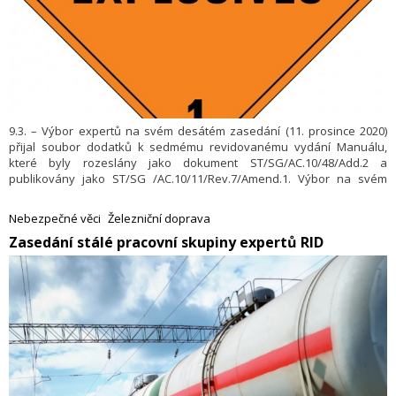
9.3. – Výbor expertů na svém desátém zasedání (11. prosince 2020)
přijal soubor dodatků k sedmému revidovanému vydání Manuálu,
které byly rozeslány jako dokument ST/SG/AC.10/48/Ad­d.2 a
publikovány jako ST/SG /AC.10/11/Rev­.7/Amend.1. Vý­bor na svém
jedenáctém zasedání (9. prosince 2022) přijal nový soubor změn
k sedmému revidovanému vydání Příručky, které byly rozeslány jako
Nebezpečné věci
Železniční doprava
dokument ST/SG/AC.10/50/Ad­d.2. Na stránkách unece.org byla
Zasedání stálé pracovní skupiny expertů RID
příručka publikována letos v lednu.