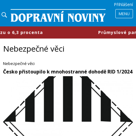
Přihlášení
MENU
​Průmyslové parky se mění, firmy c
Nebezpečné věci
Nebezpečné věci
​Česko přistoupilo k mnohostranné dohodě RID 1/2024