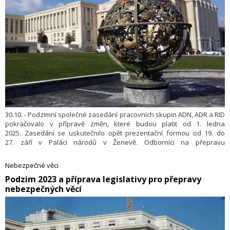
30.10. - Podzimní společné zasedání pracovních skupin ADN, ADR a RID
pokračovalo v přípravě změn, které budou platit od 1. ledna
2025. Zasedání se uskutečnilo opět prezentační formou od 19. do
27. září v Paláci národů v Ženevě. Odborníci na přepravu
nebezpečných věcí říční, silniční a železniční dopravou jednali
naposled pod předsednictvím Clauda Pfauvadela z Francie. Zasedání
Nebezpečné věci
se zúčastnilo celkem 22 členských států, Zimbabwe s hlasem
​Podzim 2023 a příprava legislativy pro přepravy
poradním, Evropská unie (EU), Evropská železniční agentura (ERA) a
nebezpečných věcí
16 nestátních mezinárodních organizací. Českou republiku zastupoval
Jiří Kokeš z odboru silniční dopravy Ministerstva dopravy.