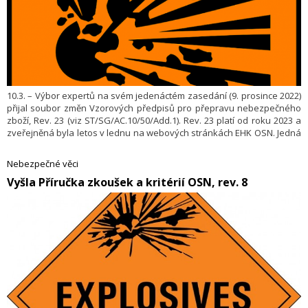
10.3. – Výbor expertů na svém jedenáctém zasedání (9. prosince 2022)
přijal soubor změn Vzorových předpisů pro přepravu nebezpečného
zboží, Rev. 23 (viz ST/SG/AC.10/50/Ad­d.1). Rev. 23 platí od roku 2023 a
zveřejněná byla letos v lednu na webových stránkách EHK OSN. Jedná
se o „vzorové předpisy“, které jsou pouze doporučující, nikoliv
závazné.
Nebezpečné věci
​Vyšla Příručka zkoušek a kritérií OSN, rev. 8