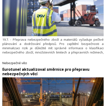
19.7. - Přeprava nebezpečného zboží a materiálů vyžaduje pečlivé
plánování a dodržování předpisů. Pro zajištění bezpečnosti a
minimalizaci rizik je důležité mít správné informace o klasifikaci
nebezpečného zboží, množstevních limitech a přepravních režimech,
které definují UN čísla. Pro leteckou přepravu jsou to regule IATA
Dangerous Goods, pro námořní přepravu IMDG. Přepravní společnost
Nebezpečné věci
DSV v České republice ročně manipuluje s tisícovkou zásilek
Eurotunel aktualizoval směrnice pro přepravu
nebezpečného zboží po moři i ve vzduchu. Nebezpečná zásilka přitom
nebezpečných věcí
může obsahovat i listové těsto – kvůli jeho stabilizaci suchým ledem na
cestě z Čech do USA.