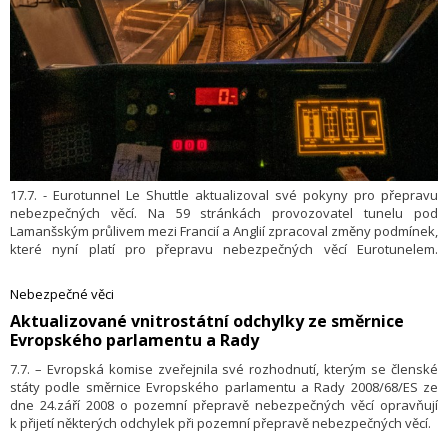
17.7. - Eurotunnel Le Shuttle aktualizoval své pokyny pro přepravu
nebezpečných věcí. Na 59 stránkách provozovatel tunelu pod
Lamanšským průlivem mezi Francií a Anglií zpracoval změny podmínek,
které nyní platí pro přepravu nebezpečných věcí Eurotunelem.
Podmínky vycházejí z Dohody ADR, ale jsou přísnější než mezinárodní
podmínky, protože zohledňují specifické bezpečnostní prvky
Nebezpečné věci
infrastruktury tunelu. Směrnice jsou zpracovány v anglickém a
Aktualizované vnitrostátní odchylky ze směrnice
francouzském jazyce.
Evropského parlamentu a Rady
7.7. – Evropská komise zveřejnila své rozhodnutí, kterým se členské
státy podle směrnice Evropského parlamentu a Rady 2008/68/ES ze
dne 24.září 2008 o pozemní přepravě nebezpečných věcí opravňují
k přijetí některých odchylek při pozemní přepravě nebezpečných věcí.
Jedná se o prováděcí rozhodnutí Komise EU č. 2023/1198 ze dne