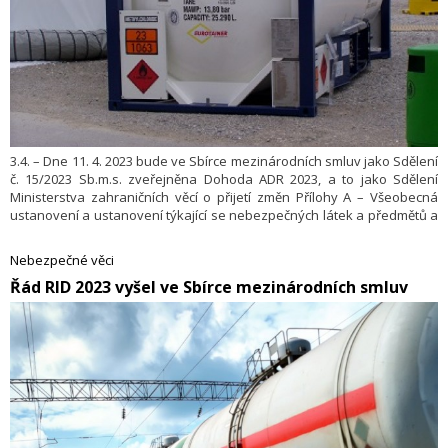
3.4. – Dne 11. 4. 2023 bude ve Sbírce mezinárodních smluv jako Sdělení
č. 15/2023 Sb.m.s. zveřejněna Dohoda ADR 2023, a to jako Sdělení
Ministerstva zahraničních věcí o přijetí změn Přílohy A – Všeobecná
ustanovení a ustanovení týkající se nebezpečných látek a předmětů a
Přílohy B – ustanovení o dopravních prostředcích a o přepravě
Dohody o mezinárodní silniční přepravě nebezpečných věcí (ADR)
Nebezpečné věci
​Řád RID 2023 vyšel ve Sbírce mezinárodních smluv