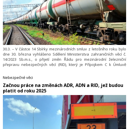
30.3. – V částce 14 Sbírky mezinárodních smluv z letošního roku bylo
dne 30. března vyhlášeno Sdělení Ministerstva zahraničních věcí č.
14/2023 Sb.m.s., o přijetí změn Řádu pro mezinárodní železniční
přepravu nebezpečných věcí (RID), který je Přípojkem C k Úmluvě
o mezinárodní železniční přepravě (COTIF)
Nebezpečné věci
​Začnou práce na změnách ADR, ADN a RID, jež budou
platit od roku 2025