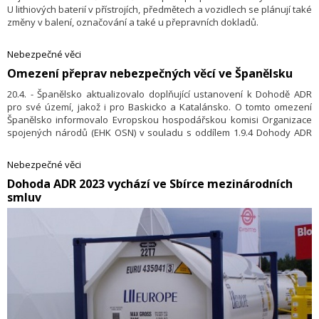
U lithiových baterií v přístrojích, předmětech a vozidlech se plánují také
změny v balení, označování a také u přepravních dokladů.
Nebezpečné věci
Omezení přeprav nebezpečných věcí ve Španělsku
20.4. - Španělsko aktualizovalo doplňující ustanovení k Dohodě ADR
pro své území, jakož i pro Baskicko a Katalánsko. O tomto omezení
Španělsko informovalo Evropskou hospodářskou komisi Organizace
spojených národů (EHK OSN) v souladu s oddílem 1.9.4 Dohody ADR
o aktualizovaných, doplňujících podmínkách na svém území pro rok
2023.
Nebezpečné věci
​Dohoda ADR 2023 vychází ve Sbírce mezinárodních
smluv