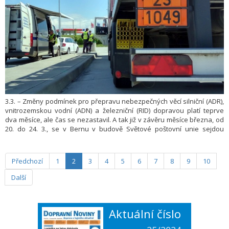
3.3. – Změny podmínek pro přepravu nebezpečných věcí silniční (ADR),
vnitrozemskou vodní (ADN) a železniční (RID) dopravou platí teprve
dva měsíce, ale čas se nezastavil. A tak již v závěru měsíce března, od
20. do 24. 3., se v Bernu v budově Světové poštovní unie sejdou
odborníci na přepravu nebezpečných věcí, aby pracovali na změnách,
které budou platit od roku 2025.
Předchozí
1
2
3
4
5
6
7
8
9
10
Další
Aktuální číslo