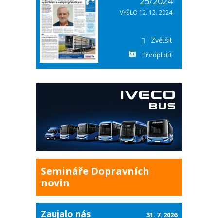
25/2024
VYŠLO 12. 12. 2024
Zvětšit
Předplatit
Semináře Dopravních
novin
Zaujalo nás
31. 7. 2026