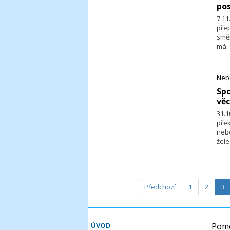
pos
7.11
pře
směr
má 
shr
kon
pra
Neb
v Úř
Sp
věc
31.
pře
neb
žele
zase
změn
Předchozí
1
2
3
ÚVOD
Pomo