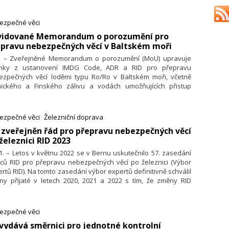
řejněna Dohoda o mezinárodní silniční přepravě
zpečných věcí (ADR 2023), do níž byly zaneseny změny z let
–2022. Dohoda ADR 2023 vstoupí v platnost 1. ledna 2023.
ezpečné věci
evidované Memorandum o porozumění pro
pravu nebezpečných věcí v Baltském moři
2. – Zveřejněné Memorandum o porozumění (MoU) upravuje
imky z ustanovení IMDG Code, ADR a RID pro přepravu
ezpečných věcí loděmi typu Ro/Ro v Baltském moři, včetně
nického a Finského zálivu a vodách umožňujících přistup
altskému moři, ohraničené linií na severu mezi Skagenem a
ekilem Nová verze Memoranda o porozumění vstoupí
atnost dnem 1. ledna 2023.
ezpečné věci
Železniční doprava
l zveřejněn řád pro přepravu nebezpečných věcí
železnici RID 2023
1. – Letos v květnu 2022 se v Bernu uskutečnilo 57. zasedání
lců RID pro přepravu nebezpečných věcí po železnici (Výbor
rtů RID). Na tomto zasedání výbor expertů definitivně schválil
ny přijaté v letech 2020, 2021 a 2022 s tím, že změny RID
upí v platnost od 1. ledna 2023.
ezpečné věci
 vydává směrnici pro jednotné kontrolní