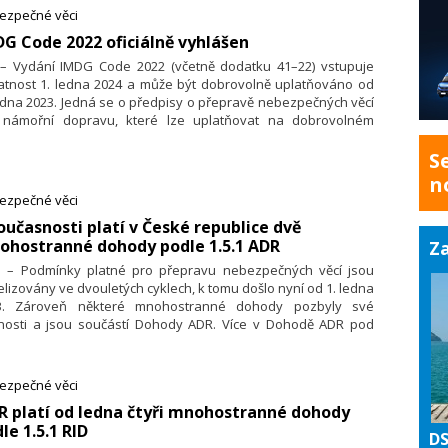
ezpečné věci
DG Code 2022 oficiálně vyhlášen
. – Vydání IMDG Code 2022 (včetně dodatku 41–22) vstupuje
latnost 1. ledna 2024 a může být dobrovolně uplatňováno od
edna 2023. Jedná se o předpisy o přepravě nebezpečných věcí
 námořní dopravu, které lze uplatňovat na dobrovolném
ladě od 1. ledna 2023. IMDG- Code je zaveden jako právně
azný změnou nařízení o námořní přepravě nebezpečného
S
ží. Za účelem zjednodušení multimodální přepravy
n
ezpečných věcí jej však lze od 1. ledna 2023 uplatňovat na
ezpečné věci
ovolné bázi.
současnosti platí v České republice dvě
ohostranné dohody podle 1.5.1 ADR
Za
1. – Podmínky platné pro přepravu nebezpečných věcí jsou
lizovány ve dvouletých cyklech, k tomu došlo nyní od 1. ledna
3. Zároveň některé mnohostranné dohody pozbyly své
tnosti a jsou součástí Dohody ADR. Více v Dohodě ADR pod
lem 1.5.1 Dočasné odchylky.
ezpečné věci
ČR platí od ledna čtyři mnohostranné dohody
le 1.5.1 RID
DS