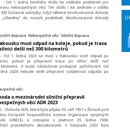
1. – Od 1. ledna letošního došlo ke změnám podmínek pro
pravu nebezpečných věcí. Tím došlo i ke změnám v oddílu
.1 RID Dočasné odchylky, když některé mnohostranné dohody
U
y „včleněny“ do nových podmínek. Mnohostranné dohody
lezniční přepravě zveřejňuje Ústřední úřad OTIF v Bernu.
zniční doprava
Nebezpečné věci
Silniční doprava
Rakousku musí odpad na koleje, pokud je trasa
silnici delší než 300 kilometrů
 – Od 1. ledna 2023 se musí v Rakousku vozit odpad po
eznici, pokud je přepravní trasa po silnici delší než
 kilometrů. A bude následovat postupné zpřísňování: Od
ledna 2024 nebude smět přepravní vzdálenost odpadu po
nici přesáhnout 200 kilometrů, od 1. ledna 2026 pak bude
á maximální vzdálenost 100 kilometrů.
ezpečné věci
oda o mezinárodní silniční přepravě
ezpečných věcí ADR 2023
2. - Dohoda ADR, která byla přijata 30. září 1957 v Ženevě pod
titou Evropské hospodářské komise Organizace spojených
odů (UNECE) a vstoupila v platnost 29. ledna 1968,
chází pravi­delnými aktualizacemi. V listopadu 2022 byla