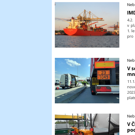
Neb
​IM
4.2
v p
1. l
pro
zák
záv
zbo
neb
Neb
dobr
​V 
mn
11.
nove
202
pla
oddí
Neb
​V 
pod