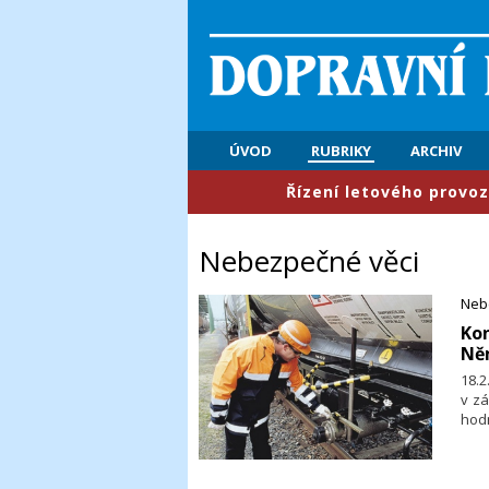
ÚVOD
RUBRIKY
ARCHIV
​Řízení letového provozu: První po
Nebezpečné věci
Neb
Kon
Ně
18.
v zá
hodn