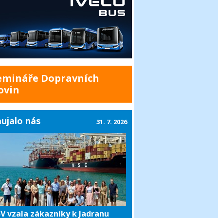
emináře Dopravních
ovin
ujalo nás
31. 7. 2026
V vzala zákazníky k Jadranu