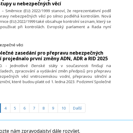
tupy u nebezpečných věcí
. – Směrnice (EU) 2022/1999 stanoví, že reprezentativní podíl
pravy nebezpečných věcí po silnici podléhá kontrolám. Nová
nice (EU) 2022/1999 také obsahuje kontrolní seznam, který se
používat při kontrolách. Evropský parlament a Rada nyní
nuly (kodifikovaly) předpisy o jednotných postupech pro
trolu přepravy nebezpečných věcí na silnici do souboru
videl. Nová směrnice (EU) 2022/1999 byla zveřejněna
ezpečné věci
edním věstníku Evropské unie L 274 dne 24. října 2022.
olečné zasedání pro přepravu nebezpečných
í projednalo první změny ADN, ADR a RID 2025
10. - Jednotlivé členské státy v současnosti finišují na
kladech, zpracování a vydávání změn předpisů pro přepravu
ezpečných věcí vnitrozemskou vodní, přepravou silniční a
zniční, které budou platit od 1. ledna 2023. Podzimní Společné
dání ADN / ADR a RID se však již zabývalo zahájení prací na
ách, které budou platit od 1. ledna 2025.
4
5
6
7
8
9
10
Další
zte nám zpravodajství dále rozvíjet.