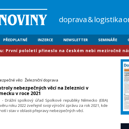
doprava
&
logistika
o
PŘEDPLATNÉ
INZERCE
NEWSLETTER
SEMINÁŘE
loletí přineslo na českém nebi meziročně nárůst provozu
ezpečné věci
Železniční doprava
troly nebezpečných věcí na železnici v
mecku v roce 2021
2. - Drážní spolkový úřad Spolkové republiky Německo (EBA)
věru roku 2022 zveřejnil svoji výroční zprávu za rok 2021, kde
otí i stav v oblasti přepravy nebezpečných věcí.