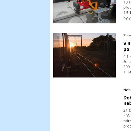
10.
pře
1.5
byl
v že
Žele
​V 
po 
4.1
žel
300
1. 
sil
možn
Neb
Doh
neb
21.1
záš
nár
pro