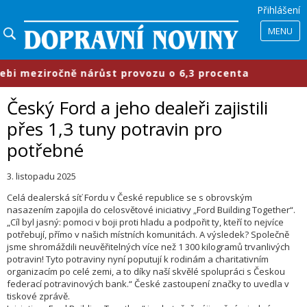
Přihlášení
MENU
i meziročně nárůst provozu o 6,3 procenta
Český Ford a jeho dealeři zajistili
přes 1,3 tuny potravin pro
potřebné
3. listopadu 2025
Celá dealerská síť Fordu v České republice se s obrovským
nasazením zapojila do celosvětové iniciativy „Ford Building Together“.
„Cíl byl jasný: pomoci v boji proti hladu a podpořit ty, kteří to nejvíce
potřebují, přímo v našich místních komunitách. A výsledek? Společně
jsme shromáždili neuvěřitelných více než 1 300 kilogramů trvanlivých
potravin! Tyto potraviny nyní poputují k rodinám a charitativním
organizacím po celé zemi, a to díky naší skvělé spolupráci s Českou
federací potravinových bank.“ České zastoupení značky to uvedla v
tiskové zprávě.