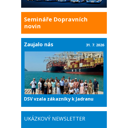
Semináře Dopravních
novin
Zaujalo nás
31. 7. 2026
DSV vzala zákazníky k Jadranu
UKÁZKOVÝ NEWSLETTER