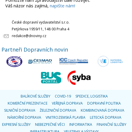
Pomozte nám zpravodajství dále rozvíjet.
Váš názor nás zajímá,
napište nám!
České dopravní vydavatelství s.r.o.
Petýrkova 1959/11, 148 00 Praha 4
redakce@dnoviny.cz
Partneři Dopravních novin
BALÍKOVÉ SLUŽBY
COVID-19
SPEDICE, LOGISTIKA
KOMERČNÍ PREZENTACE
VEŘEJNÁ DOPRAVA
DOPRAVNÍ POLITIKA
SILNIČNÍ DOPRAVA
ŽELEZNIČNÍ DOPRAVA
KOMBINOVANÁ DOPRAVA
NÁMOŘNÍ DOPRAVA
VNITROZEMSKÁ PLAVBA
LETECKÁ DOPRAVA
EXPRESNÍ SLUŽBY
NEBEZPEČNÉ VĚCI
INFORMATIKA
FINANČNÍ SLUŽBY
INFRASTRUKTURA
VELETRHY A VÝSTAVY