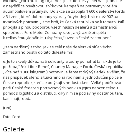
Iniciativa „Ford Building Together“ je skutečně výjimečná – jedná se
o největší celosvětovou sbírkovou kampaň na potraviny v celém
automobilovém průmyslu. Do akce se zapojilo 1 600 dealerství Fordu
z 31 zemí, které dohromady vybraly úctyhodných více než 907 tun
trvanlivých potravin. „Jsme hrdí, že Česká republika se k tomuto úsilí
připojila s plnou podporou všech našich dealerů a zaměstnanců
společnosti Ford Motor Company s.r.o., a výrazně přispěla
k celkovému globálnímu úspěchu,“ uvedlo české zastoupení.
„Jsem nadšený z toho, jak se celá naše dealerská síť a všichni
zaměstnanci pustili do této důležité mis
e. Je to skvělý důkaz naší solidarity a touhy pomáhat tam, kde je to
potřeba,“ řekl Libor Beneš, Country Manager Fordu Česká republika.
„Více než 1 300 kilogramů potravin je fantastický výsledek a věřím, že
náš příspěvek ulehčí situaci mnoha rodinám a jednotlivcům po celé
České republice, kteří se potýkají s nedostatkem. Velké poděkování
patří České federaci potravinových bank za jejich neocenitelnou
pomoc s logistikou a distribucí, díky nim se potraviny dostanou tam,
kam mají,“ dodal.
(red)
Foto: Ford
Galerie