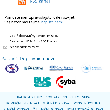
RSS kanál
Pomozte nám zpravodajství dále rozvíjet.
Váš názor nás zajímá,
napište nám!
České dopravní vydavatelství s.r.o.
Petýrkova 1959/11, 148 00 Praha 4
redakce@dnoviny.cz
Partneři Dopravních novin
BALÍKOVÉ SLUŽBY
COVID-19
SPEDICE, LOGISTIKA
KOMERČNÍ PREZENTACE
VEŘEJNÁ DOPRAVA
DOPRAVNÍ POLITIKA
SILNIČNÍ DOPRAVA
ŽELEZNIČNÍ DOPRAVA
KOMBINOVANÁ DOPRAVA