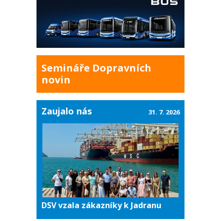
Semináře Dopravních
novin
Zaujalo nás
31. 7. 2026
DSV vzala zákazníky k Jadranu