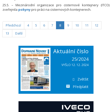
25.5. – Mezinárodní organizace pro cisternové kontejnery (ITCO)
zveřejnila
pokyny
pro práci na cisternových kontejnerech.
Předchozí
4
5
6
7
8
9
10
11
12
13
Další
Aktuální číslo
25/2024
VYŠLO 12. 12. 2024
Zvětšit
Předplatit