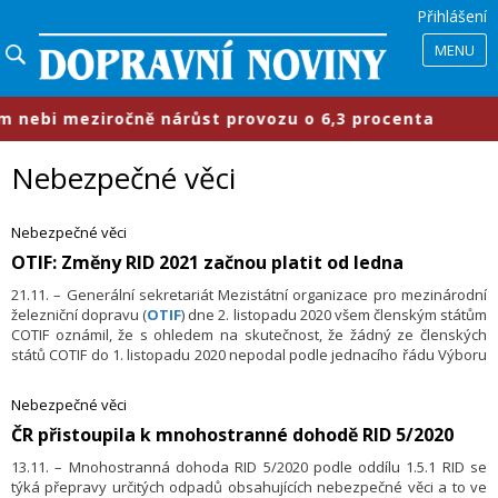
Přihlášení
MENU
bi meziročně nárůst provozu o 6,3 procenta
Nebezpečné věci
Nebezpečné věci
​OTIF: Změny RID 2021 začnou platit od ledna
21.11. – Generální sekretariát Mezistátní organizace pro mezinárodní
železniční dopravu (
OTIF
) dne 2. listopadu 2020 všem členským státům
COTIF oznámil, že s ohledem na skutečnost, že žádný ze členských
států COTIF do 1. listopadu 2020 nepodal podle jednacího řádu Výboru
znalců RID proti navrhovaným a schváleným změnám Přípojku C –
Řádu pro mezinárodní železniční přepravu nebezpečných věcí (RID)
Nebezpečné věci
námitky, tyto změny vstupují v platnost od 1. ledna 2021.
ČR přistoupila k mnohostranné dohodě RID 5/2020
13.11. – Mnohostranná dohoda RID 5/2020 podle oddílu 1.5.1 RID se
týká přepravy určitých odpadů obsahujících nebezpečné věci a to ve