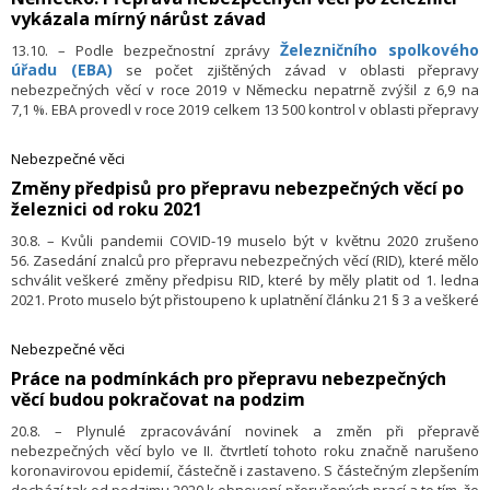
vykázala mírný nárůst závad
roky. Nové výsledky jsou optimistické.
Železničního spolkového
13.10. – Podle bezpečnostní zprávy
úřadu (EBA)
se počet zjištěných závad v oblasti přepravy
nebezpečných věcí v roce 2019 v Německu nepatrně zvýšil z 6,9 na
7,1 %. EBA provedl v roce 2019 celkem 13 500 kontrol v oblasti přepravy
nebezpečných věcí. EBA kontroloval nejen železniční společnosti, ale
i další subjekty podle zákona o nebezpečných věcech, jako jsou
Nebezpečné věci
odesílatelé, provozovatelé, dopravci a přepravci.
Změny předpisů pro přepravu nebezpečných věcí po
železnici od roku 2021
30.8. – Kvůli pandemii COVID-19 muselo být v květnu 2020 zrušeno
56. Zasedání znalců pro přepravu nebezpečných věcí (RID), které mělo
schválit veškeré změny předpisu RID, které by měly platit od 1. ledna
2021. Proto muselo být přistoupeno k uplatnění článku 21 § 3 a veškeré
schvalovací procesy musely být uskutečněny písemnou formou.
Ústřední úřad
OTIF
proto stanovil termíny připomínek a svalování do
Nebezpečné věci
června 2020. Do tohoto termínu přišlo 33 hlasů, které se změnami
​Práce na podmínkách pro přepravu nebezpečných
souhlasily, čímž bylo quorum dle článku 21 splněno.
věcí budou pokračovat na podzim
20.8. – Plynulé zpracovávání novinek a změn při přepravě
nebezpečných věcí bylo ve II. čtvrtletí tohoto roku značně narušeno
koronavirovou epidemií, částečně i zastaveno. S částečným zlepšením