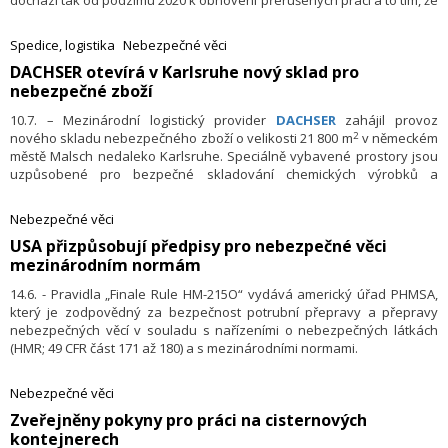
dochází tak od podzimu 2020 k obnovení přerušených prací a to tím, že
rozběhnou jednání různých grémií, která by měla pokračovat ve své
práci.
Spedice, logistika
Nebezpečné věci
DACHSER otevírá v Karlsruhe nový sklad pro
nebezpečné zboží
10.7. – Mezinárodní logistický provider
DACHSER
zahájil provoz
2
nového skladu nebezpečného zboží o velikosti 21 800 m
v německém
městě Malsch nedaleko Karlsruhe. Speciálně vybavené prostory jsou
uzpůsobené pro bezpečné skladování chemických výrobků a
nebezpečného materiálu, jako jsou barvy, nátěrové hmoty a lepidla, a
nabízejí celkovou kapacitu 43 000 paletových míst. DACHSER do
Nebezpečné věci
nového skladu investoval více než 20 milionů EUR.
USA přizpůsobují předpisy pro nebezpečné věci
mezinárodním normám
14.6. - Pravidla „Finale Rule HM-215O“ vydává americký úřad PHMSA,
který je zodpovědný za bezpečnost potrubní přepravy a přepravy
nebezpečných věcí v souladu s nařízeními o nebezpečných látkách
(HMR; 49 CFR část 171 až 180) a s mezinárodními normami.
Nebezpečné věci
Zveřejněny pokyny pro práci na cisternových
kontejnerech