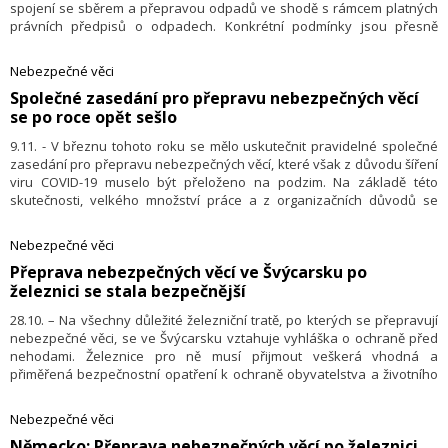
spojení se sběrem a přepravou odpadů ve shodě s rámcem platných
právních předpisů o odpadech. Konkrétní podmínky jsou přesně
stanoveny v této dohodě a týkají se dále kvalifikace, obalů, podmínek
pro přepravu ve volně loženém stavu, označování kusů a údajů
Nebezpečné věci
v přepravním dokladu.
​Společné zasedání pro přepravu nebezpečných věcí
se po roce opět sešlo
9.11. - V březnu tohoto roku se mělo uskutečnit pravidelné společné
zasedání pro přepravu nebezpečných věcí, které však z důvodu šíření
viru COVID-19 muselo být přeloženo na podzim. Na základě této
skutečnosti, velkého množství práce a z organizačních důvodů se
proto uskutečnilo podzimní Společné zasedání ADN / ADR a RID,
částečně formou videokonference a částečně přímo prezentační
Nebezpečné věci
formou od 10. do 11. září v Bernu a od 14. do 18. září v Ženevě.
Přeprava nebezpečných věcí ve Švýcarsku po
Odborníci na přepravu nebezpečných věcí říční, silniční a železniční
železnici se stala bezpečnější
dopravou jednali pod předsednictvím pana Clauda Pfauvadela
z Francie. Zasedání se zúčastnilo celkem 25 členských států, Evropská
28.10. – Na všechny důležité železniční tratě, po kterých se přepravují
unie, Evropská železniční agentura (ERA) a 17 nestátních
nebezpečné věci, se ve Švýcarsku vztahuje vyhláška o ochraně před
mezinárodních organizací. Českou republiku zastupovali 2 zástupci,
nehodami. Železnice pro ně musí přijmout veškerá vhodná a
když vedoucím delegace byl Ing. Knížek Luboš z Odboru drážní a vodní
přiměřená bezpečnostní opatření k ochraně obyvatelstva a životního
dopravy MD.
prostředí v případě nehody. Proces screeningu se za posledních
dvacet let ukázal jako účinný nástroj pro hodnocení rizik. Rizika závisí
Nebezpečné věci
mimo jiné na frekvenci přepravy, rychlosti jízdy a hustotě populace
Německo: Přeprava nebezpečných věcí po železnici
podél železničních tratí. Data jsou vyhodnocována každé tři až čtyři