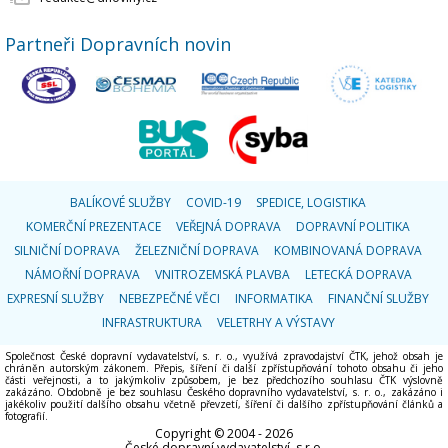
Partneři Dopravních novin
BALÍKOVÉ SLUŽBY
COVID-19
SPEDICE, LOGISTIKA
KOMERČNÍ PREZENTACE
VEŘEJNÁ DOPRAVA
DOPRAVNÍ POLITIKA
SILNIČNÍ DOPRAVA
ŽELEZNIČNÍ DOPRAVA
KOMBINOVANÁ DOPRAVA
NÁMOŘNÍ DOPRAVA
VNITROZEMSKÁ PLAVBA
LETECKÁ DOPRAVA
EXPRESNÍ SLUŽBY
NEBEZPEČNÉ VĚCI
INFORMATIKA
FINANČNÍ SLUŽBY
INFRASTRUKTURA
VELETRHY A VÝSTAVY
Společnost České dopravní vydavatelství, s. r. o., využívá zpravodajství ČTK, jehož obsah je
chráněn autorským zákonem. Přepis, šíření či další zpřístupňování tohoto obsahu či jeho
části veřejnosti, a to jakýmkoliv způsobem, je bez předchozího souhlasu ČTK výslovně
zakázáno. Obdobně je bez souhlasu Českého dopravního vydavatelství, s. r. o., zakázáno i
jakékoliv použití dalšího obsahu včetně převzetí, šíření či dalšího zpřístupňování článků a
fotografií.
Copyright © 2004 - 2026
České dopravní vydavatelství, s.r.o.