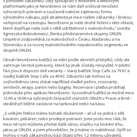
s pohodlím zákazníků. Díky spolupráci s mobilními a webovými
platformami jako je Nesnězeno se nám daří snižovat množství
vyhozených potravin a současně nabízet zajímavou formu
výhodného nákupu, jejíž atraktivita je mezi našimi zákazníky i širokou
veřejností na vzestupu. Nesnězeno je naše druhé řešení v této oblasti,
které doplňuje naše úsilí o větší udržitelnost v maloobchodu,“ uvedla
Agnieszka Bobrukiewicz, členka představenstva skupiny ORLEN
Unipetrol zodpovědná za maloobchod v Česku, Maďarsku a na
Slovensku a za rozvoj maloobchodního nepalivového segmentu ve
skupině ORLEN.
Obsah Nesnězeno balíčků se mění podle denních přebytků, vždy ale
zahrnuje čerstvé potraviny, které by jinak zůstaly nevyužité. V pilotní
fázi jsou k dispozici dvě varianty – slaný balíček Stop Cafe za 79 Kč a
sladký balíček Stop Cafe za 49 Kč. Zákazníci tak mohou za
zvýhodněnou cenu získat například sladké pečivo, croissanty,
sendviče, wrapy, panini nebo bagety. Rezervace i platba probíhají
jednoduše přes aplikaci Nesnězeno. Vyzvednutí balíčků je možné mezi
12:00 a 16:00 na vybraných čerpacích stanicích ORLEN v Praze a Brně –
ideálně při běžné zastávce na tankování nebo na kávu.
„S velkými řetězci máme bohaté zkušenosti – ať už se jedná o sítě
kaváren, pekáren, nebo prodejce potravin. Jsme proto moc rádi, že
mezi ně nyní můžeme přivítat další silnou značku na českém trhu,
jakou je ORLEN, a jsem přesvědčen, že jí máme co nabídnout. Opřít se
mohou o naši zákaznickou bázi čítající přes 1,2 milionu uživatelů,