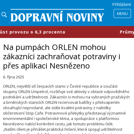
Přihlášení
MENU
provozu o 6,3 procenta
​Průmyslov
Na pumpách ORLEN mohou
zákazníci zachraňovat potraviny i
přes aplikaci Nesnězeno
6. října 2025
ORLEN, největší síť čerpacích stanic v České republice a součást
skupiny ORLEN Unipetrol, rozšiřuje své aktivity v oblasti odpovědného
podnikání a udržitelnosti. Zákazníci si mohou na vybraných pražských
a brněnských stanicích ORLEN rezervovat balíčky s překvapením
obsahující neprodané, ale stále kvalitní potraviny z nabídky
občerstvení Stop Cafe. Potravinové přebytky představují významné
environmentální i společenské téma, a spolupráce s platformou
Nesnězeno nabízí konkrétní cestu, jak tomuto problému čelit.
„Naším cílem je přinášet praktická řešení, která spojují udržitelnost