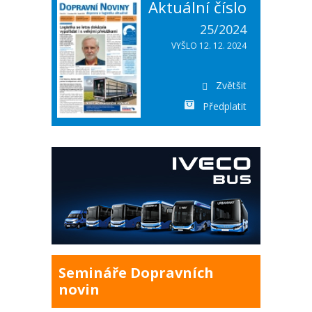
Aktuální číslo
25/2024
VYŠLO 12. 12. 2024
Zvětšit
Předplatit
Semináře Dopravních
novin