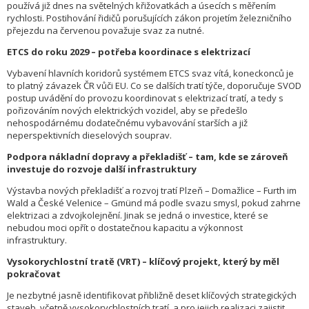
používá již dnes na světelných křižovatkách a úsecích s měřením
rychlosti. Postihování řidičů porušujících zákon projetím železničního
přejezdu na červenou považuje svaz za nutné.
ETCS do roku 2029 – potřeba koordinace s elektrizací
Vybavení hlavních koridorů systémem ETCS svaz vítá, koneckonců je
to platný závazek ČR vůči EU. Co se dalších tratí týče, doporučuje SVOD
postup uvádění do provozu koordinovat s elektrizací tratí, a tedy s
pořizováním nových elektrických vozidel, aby se předešlo
nehospodárnému dodatečnému vybavování starších a již
neperspektivních dieselových souprav.
Podpora nákladní dopravy a překladišť – tam, kde se zároveň
investuje do rozvoje další infrastruktury
Výstavba nových překladišť a rozvoj tratí Plzeň – Domažlice – Furth im
Wald a České Velenice – Gmünd má podle svazu smysl, pokud zahrne
elektrizaci a zdvojkolejnění. Jinak se jedná o investice, které se
nebudou moci opřít o dostatečnou kapacitu a výkonnost
infrastruktury.
Vysokorychlostní tratě (VRT) – klíčový projekt, který by měl
pokračovat
Je nezbytné jasně identifikovat přibližně deset klíčových strategických
staveb, včetně vysokorychlostních tratí, a pro jejich realizaci zajistit