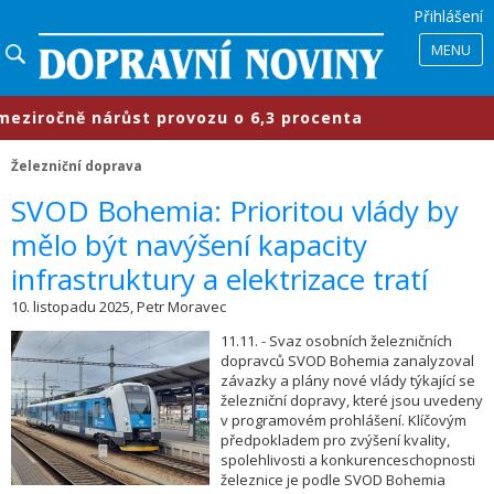
Přihlášení
MENU
očně nárůst provozu o 6,3 procenta
Železniční doprava
​SVOD Bohemia: Prioritou vlády by
mělo být navýšení kapacity
infrastruktury a elektrizace tratí
10. listopadu 2025, Petr Moravec
11.11. - Svaz osobních železničních
dopravců SVOD Bohemia zanalyzoval
závazky a plány nové vlády týkající se
železniční dopravy, které jsou uvedeny
v programovém prohlášení. Klíčovým
předpokladem pro zvýšení kvality,
spolehlivosti a konkurenceschopnosti
železnice je podle SVOD Bohemia