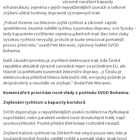
výrazné navýšení kapacity
infrastruktury zejména v jejích nejvytíženějších úsecích a celkové
zvýšení užitné hodnoty dopravně významných tratí.
„Pokud chceme na železnici zvýšit rychlost a zároveň zajistit
spolehlivost, musíme oddělit rychlou a pomalou dopravu, a to fyzicky –
tedy kapacitním rozšířením zejména páteřních tratí. Bez toho vlaky
vysokou rychlost nevyužijí, protože je bude omezovat pomalejší
provoz před nimi,“ uvedl Petr Moravec, výkonný ředitel SVOD
Bohemia.
Další zásadní prioritou je zrychlení elektrizace tratí, kde Česká
republika aktuálně výrazně zaostává nejen za průměrem EU, ale
hlavně za potřebami tuzemské železniční dopravy. „V Česku je
elektrizována přibližně třetina železniční sítě, evropský průměr je
dvojnásobný a neustále se zvyšuje,“ dodal Petr Moravec.
Komentáře k prioritám nové vlády z pohledu SVOD Bohemia:
Zvyšování rychlosti a kapacity koridorů
SVOD doporučuje u nejvytíženějších úseků rozšíření na čtyřkolejné
uspořádání, nebo paralelní vedení nové dvoukolejné tratě, např.
vysokorychlostní. Pouhé přidání třetí koleje rozhodně nestačí.
Zvýšení traťové rychlosti na 200 km/h má smysl pouze tam, kde je
současně možné fyzicky oddělit rychlé a pomalé vlaky. Jinak hrozí