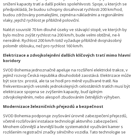
snížení kapacity tratí a další pokles spolehlivosti. Spoje, u kterých se
předpokládá, že budou schopny dosahovat rychlosti 200 km/hod,
budou zdržovány pomalejšími, zejména nákladními a regionálními
vlaky, jejichž rychlost je přibližně poloviční.
Nalézt souvislé 70 km dlouhé úseky ve stávající stopě, ve kterých by
bylo možno zvýšit rychlost na 200 km/h, bude velmi obtížné, ne-li
nereálné. Rychlost 200 km/h totiž vyžaduje přibližně dvojnásobný
poloměr oblouku, než pro rychlost 160 km/h.
Elektrizace a zdvojkolejnění dalších klíčových tratí mimo hlavní
koridory
SVOD Bohemia jednoznačně apeluje na rozšíření elektrické trakce, v
jejímž rozvoji Česká republika dlouhodobě zaostává. Elektrizace může
být sice tzv. prostá, ale ta se hodí pro méně využívané tratě. Na
frekventovaných vesměs jednokolejných celostátních tratích musí být
elektrizace spojena se zvýšením kapacity, buď úplným
zdvojkolejněním, nebo alespoň zbudováním četnějších výhyben.
Modernizace železničních přejezdů a bezpečnost
SVOD Bohemia podporuje zvyšování úrovně zabezpečení přejezdů,
včetně rozšiřování instalace technologií aktivního zabezpečení.
Mnohem účinnější a levnější bude systematické využívání kamer s
rozlišením registrační značky silničního vozidla. Tato technologie se