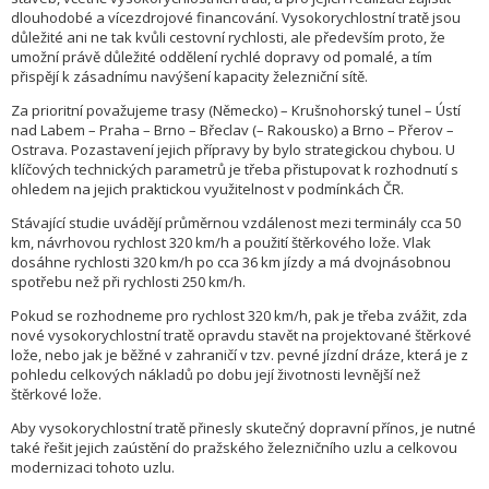
dlouhodobé a vícezdrojové financování. Vysokorychlostní tratě jsou
důležité ani ne tak kvůli cestovní rychlosti, ale především proto, že
umožní právě důležité oddělení rychlé dopravy od pomalé, a tím
přispějí k zásadnímu navýšení kapacity železniční sítě.
Za prioritní považujeme trasy (Německo) – Krušnohorský tunel – Ústí
nad Labem – Praha – Brno – Břeclav (– Rakousko) a Brno – Přerov –
Ostrava. Pozastavení jejich přípravy by bylo strategickou chybou. U
klíčových technických parametrů je třeba přistupovat k rozhodnutí s
ohledem na jejich praktickou využitelnost v podmínkách ČR.
Stávající studie uvádějí průměrnou vzdálenost mezi terminály cca 50
km, návrhovou rychlost 320 km/h a použití štěrkového lože. Vlak
dosáhne rychlosti 320 km/h po cca 36 km jízdy a má dvojnásobnou
spotřebu než při rychlosti 250 km/h.
Pokud se rozhodneme pro rychlost 320 km/h, pak je třeba zvážit, zda
nové vysokorychlostní tratě opravdu stavět na projektované štěrkové
lože, nebo jak je běžné v zahraničí v tzv. pevné jízdní dráze, která je z
pohledu celkových nákladů po dobu její životnosti levnější než
štěrkové lože.
Aby vysokorychlostní tratě přinesly skutečný dopravní přínos, je nutné
také řešit jejich zaústění do pražského železničního uzlu a celkovou
modernizaci tohoto uzlu.