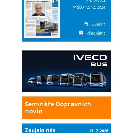
25/2024
VYŠLO 12. 12. 2024
Zvětšit
Předplatit
Semináře Dopravních
novin
Zaujalo nás
31. 7. 2026