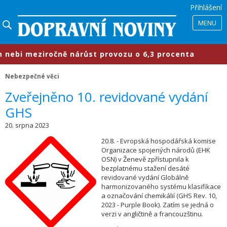
Přihlášení
MENU
ebi meziročně nárůst provozu o 6,3 procenta
Nebezpečné věci
​Zveřejněno 10. revidované vydání
GHS
20. srpna 2023
20.8. - Evropská hospodářská komise
Organizace spojených národů (EHK
OSN) v Ženevě zpřístupnila k
bezplatnému stažení desáté
revidované vydání Globálně
harmonizovaného systému klasifikace
a označování chemikálií (GHS Rev. 10,
2023 - Purple Book). Zatím se jedná o
verzi v angličtině a francouzštinu.