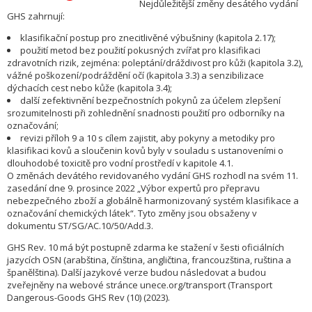
Nejdůležitější změny desátého vydání
GHS zahrnují:
klasifikační postup pro znecitlivěné výbušniny (kapitola 2.17);
použití metod bez použití pokusných zvířat pro klasifikaci
zdravotních rizik, zejména: poleptání/dráždivost pro kůži (kapitola 3.2),
vážné poškození/podráždění očí (kapitola 3.3) a senzibilizace
dýchacích cest nebo kůže (kapitola 3.4);
další zefektivnění bezpečnostních pokynů za účelem zlepšení
srozumitelnosti při zohlednění snadnosti použití pro odborníky na
označování;
revizi příloh 9 a 10 s cílem zajistit, aby pokyny a metodiky pro
klasifikaci kovů a sloučenin kovů byly v souladu s ustanoveními o
dlouhodobé toxicitě pro vodní prostředí v kapitole 4.1.
O změnách devátého revidovaného vydání GHS rozhodl na svém 11.
zasedání dne 9. prosince 2022 „Výbor expertů pro přepravu
nebezpečného zboží a globálně harmonizovaný systém klasifikace a
označování chemických látek“. Tyto změny jsou obsaženy v
dokumentu ST/SG/AC.10/50/Add.3.
GHS Rev. 10 má být postupně zdarma ke stažení v šesti oficiálních
jazycích OSN (arabština, čínština, angličtina, francouzština, ruština a
španělština). Další jazykové verze budou následovat a budou
zveřejněny na webové stránce unece.org/transport (Transport
Dangerous-Goods GHS Rev (10) (2023).