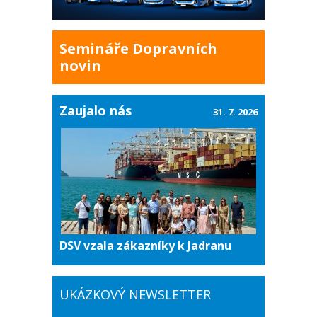
Semináře Dopravních
novin
Zaujalo nás
31. 7. 2026
DSV vzala zákazníky k Jadranu
UKÁZKOVÝ NEWSLETTER