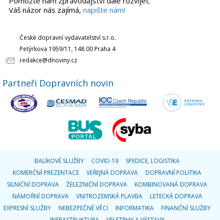
Pomozte nám zpravodajství dále rozvíjet.
Váš názor nás zajímá,
napište nám!
České dopravní vydavatelství s.r.o.
Petýrkova 1959/11, 148 00 Praha 4
redakce@dnoviny.cz
Partneři Dopravních novin
BALÍKOVÉ SLUŽBY
COVID-19
SPEDICE, LOGISTIKA
KOMERČNÍ PREZENTACE
VEŘEJNÁ DOPRAVA
DOPRAVNÍ POLITIKA
SILNIČNÍ DOPRAVA
ŽELEZNIČNÍ DOPRAVA
KOMBINOVANÁ DOPRAVA
NÁMOŘNÍ DOPRAVA
VNITROZEMSKÁ PLAVBA
LETECKÁ DOPRAVA
EXPRESNÍ SLUŽBY
NEBEZPEČNÉ VĚCI
INFORMATIKA
FINANČNÍ SLUŽBY
INFRASTRUKTURA
VELETRHY A VÝSTAVY